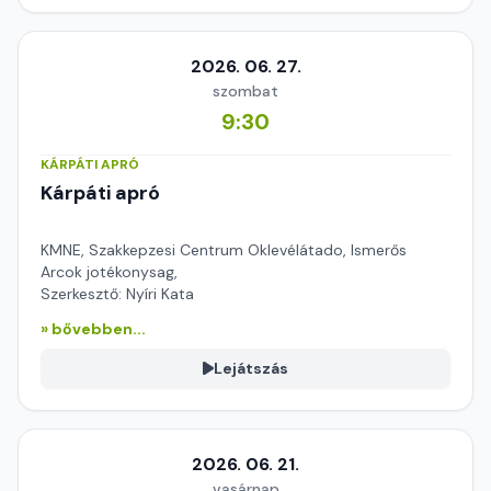
2026. 06. 27.
szombat
9:30
KÁRPÁTI APRÓ
Kárpáti apró
KMNE, Szakkepzesi Centrum Oklevélátado, Ismerős
Arcok jotékonysag,
Szerkesztő: Nyíri Kata
» bővebben...
Lejátszás
2026. 06. 21.
vasárnap