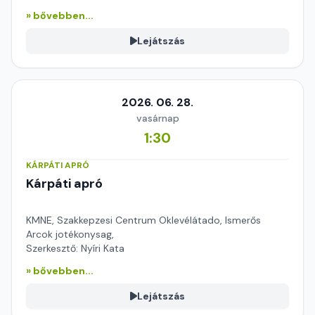
» bővebben...
Lejátszás
2026. 06. 28.
vasárnap
1:30
KÁRPÁTI APRÓ
Kárpáti apró
KMNE, Szakkepzesi Centrum Oklevélátado, Ismerős
Arcok jotékonysag,
Szerkesztő: Nyíri Kata
» bővebben...
Lejátszás