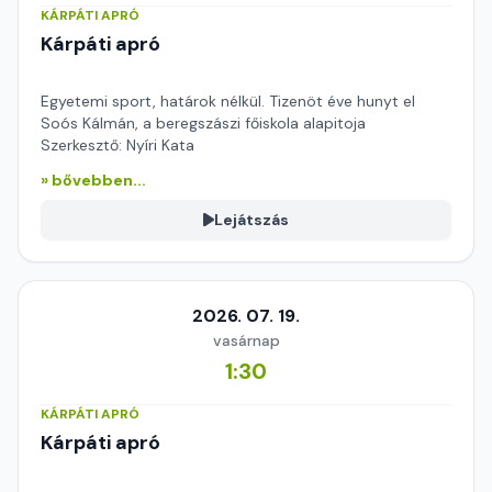
KÁRPÁTI APRÓ
Kárpáti apró
Egyetemi sport, határok nélkül. Tizenöt éve hunyt el
Soós Kálmán, a beregszászi főiskola alapitoja
Szerkesztő: Nyíri Kata
» bővebben...
Lejátszás
2026. 07. 19.
vasárnap
1:30
KÁRPÁTI APRÓ
Kárpáti apró