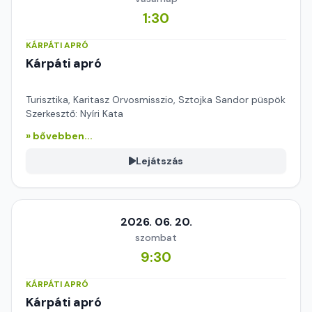
1:30
KÁRPÁTI APRÓ
Kárpáti apró
Turisztika, Karitasz Orvosmisszio, Sztojka Sandor püspök
Szerkesztő: Nyíri Kata
» bővebben...
Lejátszás
2026. 06. 20.
szombat
9:30
KÁRPÁTI APRÓ
Kárpáti apró