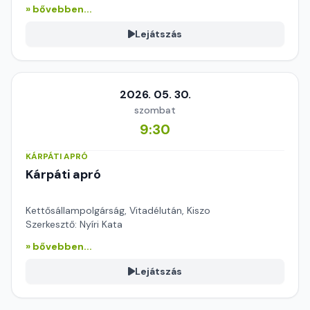
» bővebben...
Lejátszás
2026. 05. 30.
szombat
9:30
KÁRPÁTI APRÓ
Kárpáti apró
Kettősállampolgárság, Vitadélután, Kiszo
Szerkesztő: Nyíri Kata
» bővebben...
Lejátszás