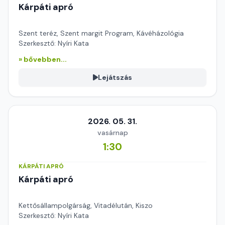
Kárpáti apró
Szent teréz, Szent margit Program, Kávéházológia
Szerkesztő: Nyíri Kata
» bővebben...
Lejátszás
2026. 05. 31.
vasárnap
1:30
KÁRPÁTI APRÓ
Kárpáti apró
Kettősállampolgárság, Vitadélután, Kiszo
Szerkesztő: Nyíri Kata