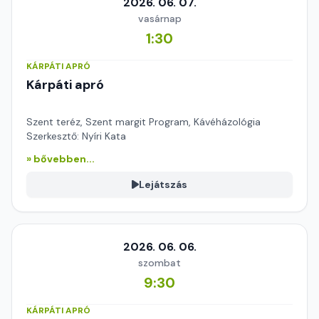
2026. 06. 07.
vasárnap
1:30
KÁRPÁTI APRÓ
Kárpáti apró
Szent teréz, Szent margit Program, Kávéházológia
Szerkesztő: Nyíri Kata
» bővebben...
Lejátszás
2026. 06. 06.
szombat
9:30
KÁRPÁTI APRÓ