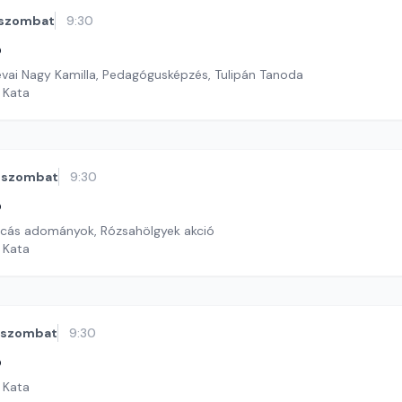
szombat
9:30
ó
vai Nagy Kamilla, Pedagógusképzés, Tulipán Tanoda
i Kata
szombat
9:30
ó
cás adományok, Rózsahölgyek akció
i Kata
szombat
9:30
ó
i Kata