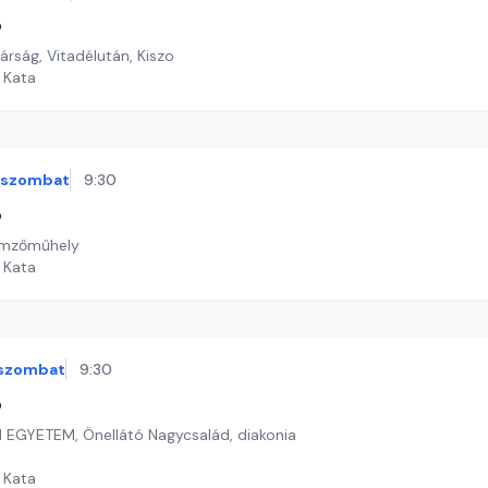
ó
rság, Vitadélután, Kiszo
i Kata
szombat
9:30
ó
Himzőműhely
i Kata
szombat
9:30
ó
 EGYETEM, Önellátó Nagycsalád, diakonia
i Kata