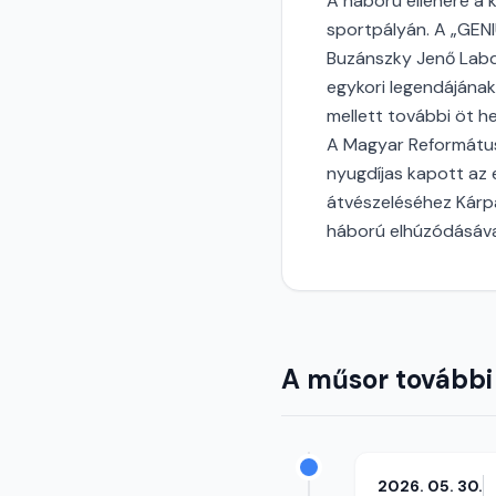
A háború ellenére a 
sportpályán. A „GENI
Buzánszky Jenő Labda
egykori legendájának
mellett további öt he
A Magyar Református
nyugdíjas kapott az
átvészeléséhez Kárpá
háború elhúzódásáva
A műsor további
2026. 05. 30.