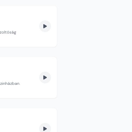
zoltóság
szinházban.