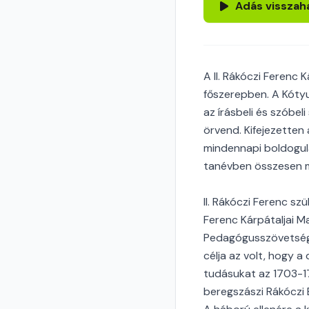
Adás visszah
A II. Rákóczi Ferenc
főszerepben. A Kótyu
az írásbeli és szóbe
örvend. Kifejezetten
mindennapi boldogul
tanévben összesen m
II. Rákóczi Ferenc sz
Ferenc Kárpátaljai M
Pedagógusszövetség 
célja az volt, hogy 
tudásukat az 1703-1
beregszászi Rákóczi