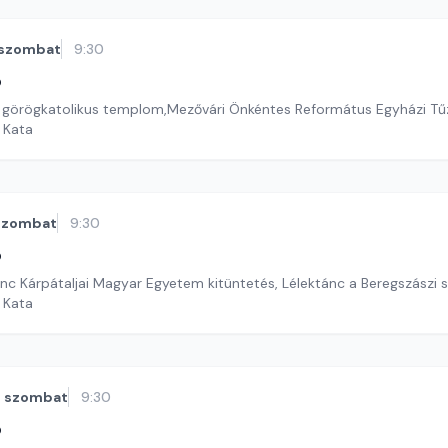
szombat
9:30
ó
 görögkatolikus templom,Mezővári Önkéntes Református Egyházi Tű
i Kata
szombat
9:30
ó
renc Kárpátaljai Magyar Egyetem kitüntetés, Lélektánc a Beregszászi 
i Kata
szombat
9:30
ó