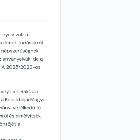
 nyelv volt a
k számot tudásukról
dő népszerűségnek
z anyanyelvük, de a
t. A 2025/2026-os
nyt a II. Rákóczi
 a Kárpátaljai Magyar
ányi vetélkedő fő
ről és elmélyítsék
öntőjét a