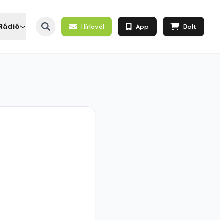
Rádió
Hírlevél
App
Bolt