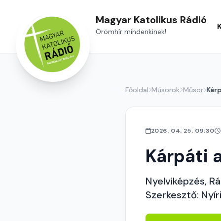
Magyar Katolikus Rádió
Örömhír mindenkinek!
Főoldal
Műsorok
Műsor
Kárp
2026. 04. 25. 09:30
Kárpáti 
Nyelviképzés, R
Szerkesztő: Nyír