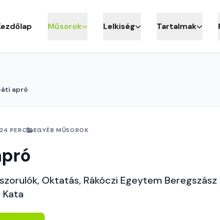
Kezdőlap
Műsorok
Lelkiség
Tartalmak
áti apró
24 PERC
EGYÉB MŰSOROK
apró
ászorulók, Oktatás, Rákóczi Egeytem Beregszász
i Kata