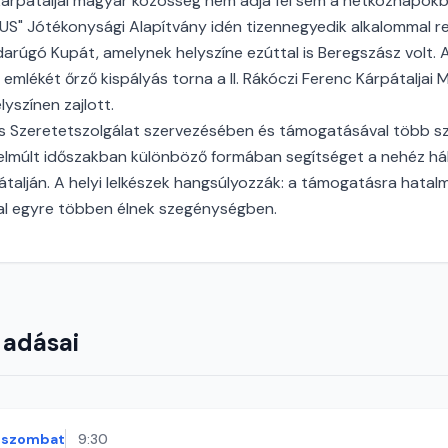
kárpátaljai magyar közösség nem adja fel sem a hétköznapok
US" Jótékonysági Alapítvány idén tizennegyedik alkalommal 
rúgó Kupát, amelynek helyszíne ezúttal is Beregszász volt.
 emlékét őrző kispályás torna a II. Rákóczi Ferenc Kárpátalja
lyszínen zajlott.
 Szeretetszolgálat szervezésében és támogatásával több sz
 elmúlt időszakban különböző formában segítséget a nehéz 
talján. A helyi lelkészek hangsúlyozzák: a támogatásra hatal
l egyre többen élnek szegénységben.
 adásai
szombat
9:30