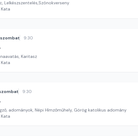
, Lelkészszentelés,Szónokverseny
i Kata
szombat
9:30
ó
naavatás, Karitasz
i Kata
szombat
9:30
ó
ző, adományok, Népi Hímzőműhely, Görög katolikus adomány
i Kata