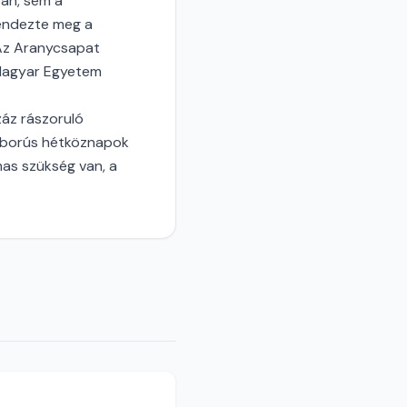
ban, sem a
rendezte meg a
 Az Aranycsapat
i Magyar Egyetem
áz rászoruló
háborús hétköznapok
mas szükség van, a