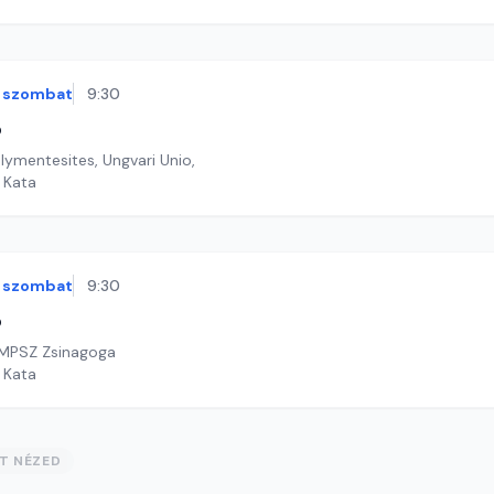
szombat
9:30
ó
álymentesites, Ungvari Unio,
i Kata
szombat
9:30
ó
MPSZ Zsinagoga
i Kata
ST NÉZED