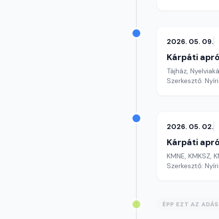
2026. 05. 09.
Kárpáti apr
Tájház, Nyelviak
Szerkesztő: Nyír
2026. 05. 02.
Kárpáti apr
KMNE, KMKSZ, K
Szerkesztő: Nyír
ÉPP EZT AZ ADÁ