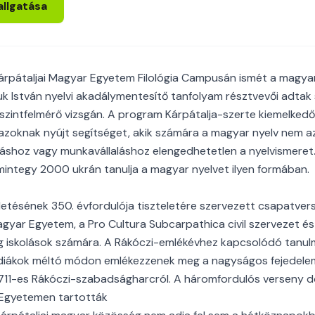
allgatása
 Kárpátaljai Magyar Egyetem Filológia Campusán ismét a magyar
k István nyelvi akadálymentesítő tanfolyam résztvevői adta
li szintfelmérő vizsgán. A program Kárpátalja-szerte kiemelke
 azoknak nyújt segítséget, akik számára a magyar nyelv nem a
áshoz vagy munkavállaláshoz elengedhetetlen a nyelvismere
integy 2000 ukrán tanulja a magyar nyelvet ilyen formában.
ületésének 350. évfordulója tiszteletére szervezett csapatverse
agyar Egyetem, a Pro Cultura Subcarpathica civil szervezet és
iskolások számára. A Rákóczi-emlékévhez kapcsolódó tanulm
a diákok méltó módon emlékezzenek meg a nagyságos fejedelem
711-es Rákóczi-szabadságharcról. A háromfordulós verseny d
 Egyetemen tartották