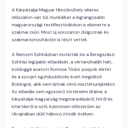
A Kárpátaljai Magyar Hímzőműhely sikeres
időszakon van túl, munkáikat a legrangosabb
magyarországi textilfesztiválokon is elismerte a
szakmai zsűri. Most új sorozaton dolgoznak és
szakmai konzultáción is részt vettek.
A Nemzeti Színházban mutatták be a Beregszászi
Színház legújabb előadását, a vértanúhalált halt,
boldoggá avatott Romzsa Tódor püspök életét
és a szovjet egyházüldözés éveit megidéző
Boldogok, akik nem látnak című misztériumjátékot.
Az előadás nem egyszerű történelmi dráma: a
kárpátaljai magyarság megmaradásáról, hitről és
kitartásról is szól, különösen időszerűen az
Ukrajnában dúló háború ötödik évében.