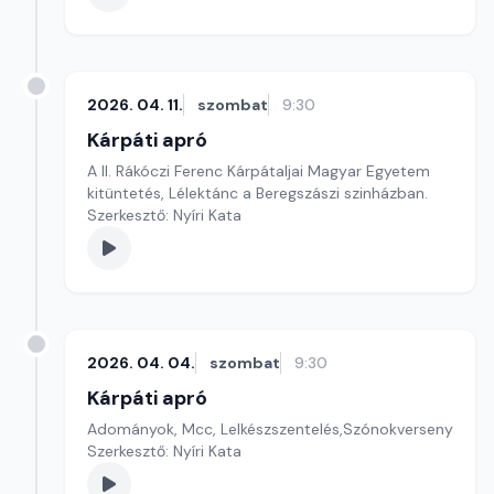
2026. 04. 11.
szombat
9:30
Kárpáti apró
A II. Rákóczi Ferenc Kárpátaljai Magyar Egyetem
kitüntetés, Lélektánc a Beregszászi szinházban.
Szerkesztő: Nyíri Kata
2026. 04. 04.
szombat
9:30
Kárpáti apró
Adományok, Mcc, Lelkészszentelés,Szónokverseny
Szerkesztő: Nyíri Kata