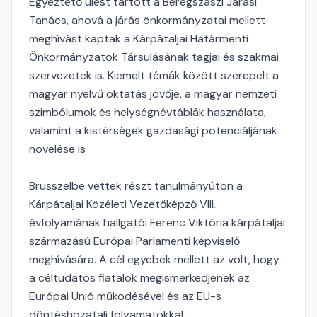
Egyeztető ülést tartott a Beregszászi Járási
Tanács, ahová a járás önkormányzatai mellett
meghívást kaptak a Kárpátaljai Határmenti
Önkormányzatok Társulásának tagjai és szakmai
szervezetek is. Kiemelt témák között szerepelt a
magyar nyelvű oktatás jövője, a magyar nemzeti
szimbólumok és helységnévtáblák használata,
valamint a kistérségek gazdasági potenciáljának
növelése is
Brüsszelbe vettek részt tanulmányúton a
Kárpátaljai Közéleti Vezetőképző VIII.
évfolyamának hallgatói Ferenc Viktória kárpátaljai
származású Európai Parlamenti képviselő
meghívására. A cél egyebek mellett az volt, hogy
a céltudatos fiatalok megismerkedjenek az
Európai Unió működésével és az EU-s
döntéshozatali folyamatokkal.