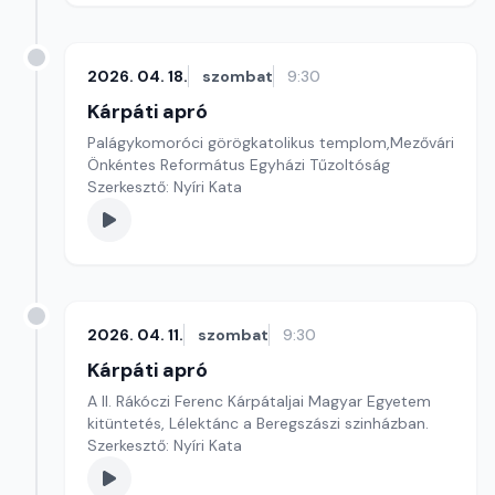
2026. 04. 18.
szombat
9:30
Kárpáti apró
Palágykomoróci görögkatolikus templom,Mezővári
Önkéntes Református Egyházi Tűzoltóság
Szerkesztő: Nyíri Kata
2026. 04. 11.
szombat
9:30
Kárpáti apró
A II. Rákóczi Ferenc Kárpátaljai Magyar Egyetem
kitüntetés, Lélektánc a Beregszászi szinházban.
Szerkesztő: Nyíri Kata