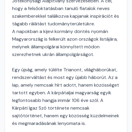
Jótékonysági Alapítvány szervezésében. A cél,
hogy a felsőoktatásban tanuló fiatalok neves
szakemberekkel találkozva kapjanak inspirációt és
tágabb rálátást tudományterületükre.
A napokban a kijevi kormány döntés nyomán
Magyarország is felkerült azon országok listájára,
melynek állampolgárai könnyített módon
szerezhetnek ukrán állampolgárságot.
Egy újság, amely túlélte Trianont, világháborúkat,
rendszerváltást és most egy újabb háborút. Az a
lap, amely nemcsak hírt adott, hanem közösséget
tartott egyben. A kárpátaljai magyarság egyik
legfontosabb hangja immár 106 éve szól. A
Kárpáti Igaz Szó története nemcsak
sajtótörténet, hanem egy közösség küzdelmeinek
és megmaradásának lenyomata is.