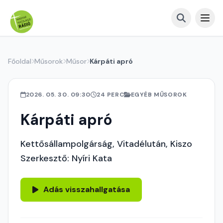
Főoldal
Műsorok
Műsor
Kárpáti apró
2026. 05. 30. 09:30
24 PERC
EGYÉB MŰSOROK
Kárpáti apró
Kettősállampolgárság, Vitadélután, Kiszo
Szerkesztő: Nyíri Kata
Adás visszahallgatása