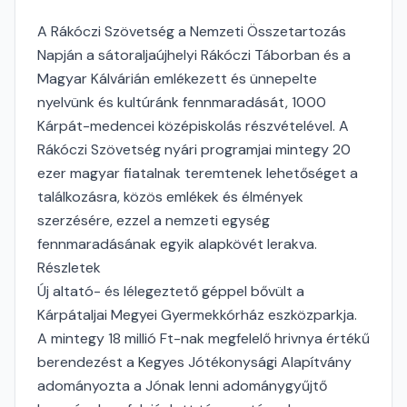
A Rákóczi Szövetség a Nemzeti Összetartozás
Napján a sátoraljaújhelyi Rákóczi Táborban és a
Magyar Kálvárián emlékezett és ünnepelte
nyelvünk és kultúránk fennmaradását, 1000
Kárpát-medencei középiskolás részvételével. A
Rákóczi Szövetség nyári programjai mintegy 20
ezer magyar fiatalnak teremtenek lehetőséget a
találkozásra, közös emlékek és élmények
szerzésére, ezzel a nemzeti egység
fennmaradásának egyik alapkövét lerakva.
Részletek
Új altató- és lélegeztető géppel bővült a
Kárpátaljai Megyei Gyermekkórház eszközparkja.
A mintegy 18 millió Ft-nak megfelelő hrivnya értékű
berendezést a Kegyes Jótékonysági Alapítvány
adományozta a Jónak lenni adománygyűjtő