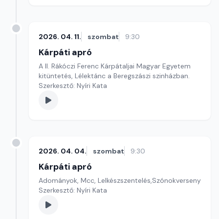
2026. 04. 11.
szombat
9:30
Kárpáti apró
A II. Rákóczi Ferenc Kárpátaljai Magyar Egyetem
kitüntetés, Lélektánc a Beregszászi szinházban.
Szerkesztő: Nyíri Kata
2026. 04. 04.
szombat
9:30
Kárpáti apró
Adományok, Mcc, Lelkészszentelés,Szónokverseny
Szerkesztő: Nyíri Kata