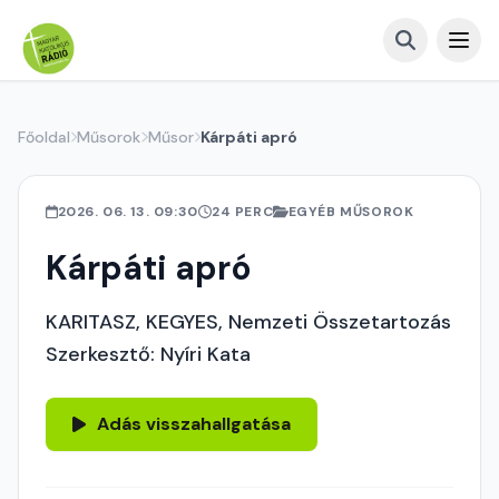
Főoldal
Műsorok
Műsor
Kárpáti apró
2026. 06. 13. 09:30
24 PERC
EGYÉB MŰSOROK
Kárpáti apró
KARITASZ, KEGYES, Nemzeti Összetartozás
Szerkesztő: Nyíri Kata
Adás visszahallgatása