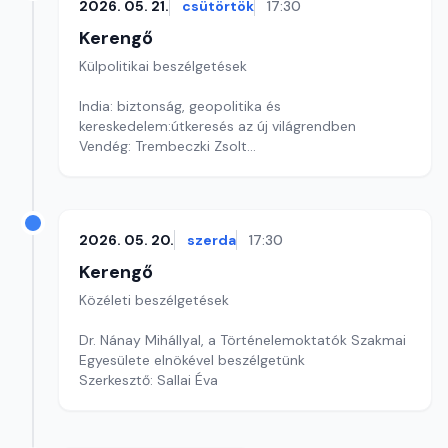
2026. 05. 21.
csütörtök
17:30
Kerengő
Külpolitikai beszélgetések
India: biztonság, geopolitika és
kereskedelem:útkeresés az új világrendben
Vendég: Trembeczki Zsolt
Szerkesztő: Pozsgai Nóra
2026. 05. 20.
szerda
17:30
Kerengő
Közéleti beszélgetések
Dr. Nánay Mihállyal, a Történelemoktatók Szakmai
Egyesülete elnökével beszélgetünk
Szerkesztő: Sallai Éva