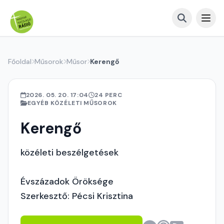
Főoldal
Műsorok
Műsor
Kerengő
2026. 05. 20. 17:04
24 PERC
EGYÉB KÖZÉLETI MŰSOROK
Kerengő
közéleti beszélgetések
Évszázadok Öröksége
Szerkesztő: Pécsi Krisztina