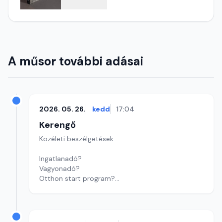
A műsor további adásai
2026. 05. 26.
kedd
17:04
Kerengő
Közéleti beszélgetések
Ingatlanadó?
Vagyonadó?
Otthon start program?
Új kormány, új szempontok: ingatlanpiaci
várakozások!
Szerkesztő: Sályi András