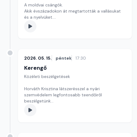
A moldvai csángók.
Akik évszázadokon át megtartották a vallásukat
és a nyelvüket.
Szerkesztő: Sályi András
2026. 05. 15.
péntek
17:30
Kerengő
Közéleti beszélgetések
Horváth Krisztina látszerésszel a nyári
szemvédelem legfontosabb teendőiről
beszélgetünk
Szerkesztő: Sallai Éva