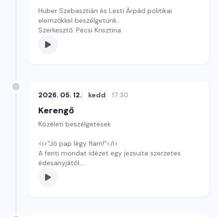
Huber Szebasztián és Lesti Árpád politikai
elemzőkkel beszélgetünk.
Szerkesztő: Pécsi Krisztina
2026. 05. 12.
kedd
17:30
Kerengő
Közéleti beszélgetések
<i>"Jó pap légy fiam!"</i>
A fenti mondat idézet egy jezsuita szerzetes
édesanyjától.
Szerkesztő: Sályi András