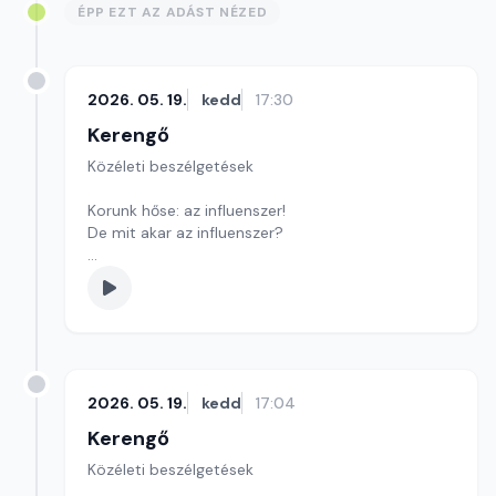
ÉPP EZT AZ ADÁST NÉZED
2026. 05. 19.
kedd
17:30
Kerengő
Közéleti beszélgetések
Korunk hőse: az influenszer!
De mit akar az influenszer?
Szerkesztő: Sályi András
2026. 05. 19.
kedd
17:04
Kerengő
Közéleti beszélgetések