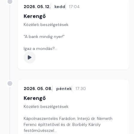
2026. 05. 12.
kedd
17:04
Kerengő
Közéleti beszélgetések
"A bank mindig nyer!"
Igaz a mondás?
Drágábbak a magyar bankok a szomszédos
országok bankjainál?
Szerkesztő: Sályi András
2026. 05. 08.
péntek
17:30
Kerengő
Közéleti beszélgetések
Kápolnaszentelés Farádon. Interjú dr. Németh
Ferenc építtetővel és dr. Borbély Károly
festőművésszel