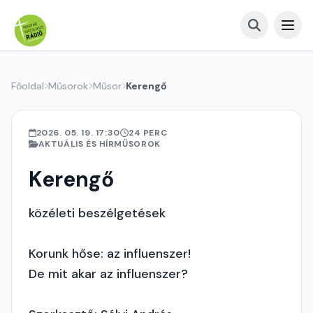
Főoldal
Műsorok
Műsor
Kerengő
2026. 05. 19. 17:30
24 PERC
AKTUÁLIS ÉS HÍRMŰSOROK
Kerengő
közéleti beszélgetések
Korunk hőse: az influenszer!
De mit akar az influenszer?