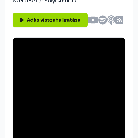
Szerkesztő: Sályi András
Adás visszahallgatása