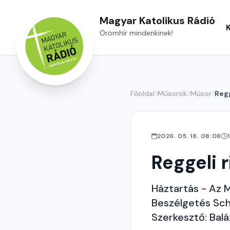
Magyar Katolikus Rádió
Örömhír mindenkinek!
Főoldal
Műsorok
Műsor
Regg
2026. 05. 18. 08:08
Reggeli r
Háztartás - Az 
Beszélgetés Sch
Szerkesztő: Bal