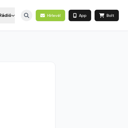
Rádió
Hírlevél
App
Bolt