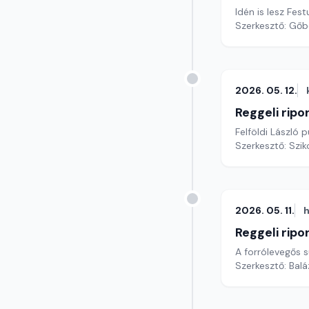
Idén is lesz Fe
Szerkesztő: Gőb
2026. 05. 12.
Reggeli ripo
Felföldi László
Szerkesztő: Szik
2026. 05. 11.
h
Reggeli ripo
A forrólevegős 
Szerkesztő: Bal