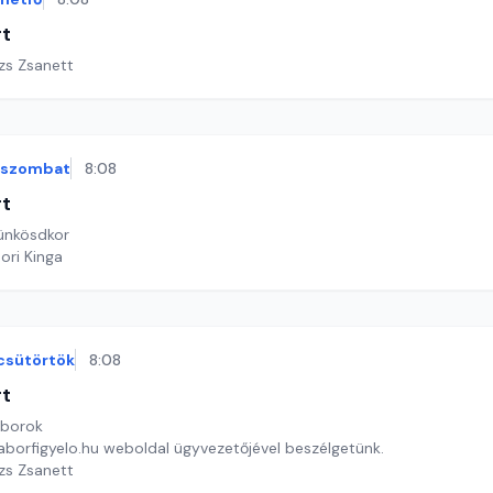
rt
ázs Zsanett
szombat
8:08
rt
ünkösdkor
ori Kinga
csütörtök
8:08
rt
áborok
taborfigyelo.hu weboldal ügyvezetőjével beszélgetünk.
ázs Zsanett