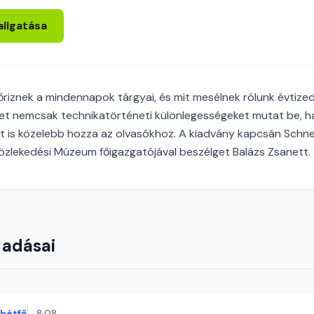
allgatása
őriznek a mindennapok tárgyai, és mit mesélnek rólunk évtize
tet nemcsak technikatörténeti különlegességeket mutat be, h
t is közelebb hozza az olvasókhoz. A kiadvány kapcsán Schne
zlekedési Múzeum főigazgatójával beszélget Balázs Zsanett.
 adásai
hétfő
8:08