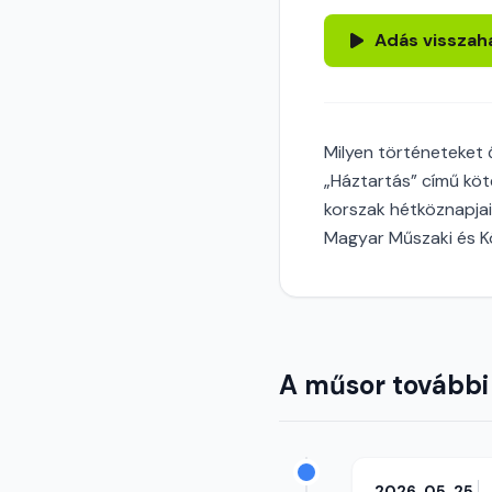
Adás visszah
Milyen történeteket 
„Háztartás” című kö
korszak hétköznapjai
Magyar Műszaki és Kö
A műsor további
2026. 05. 25.