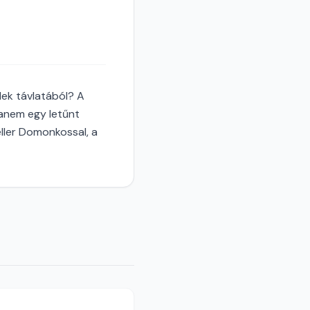
dek távlatából? A
anem egy letűnt
ller Domonkossal, a