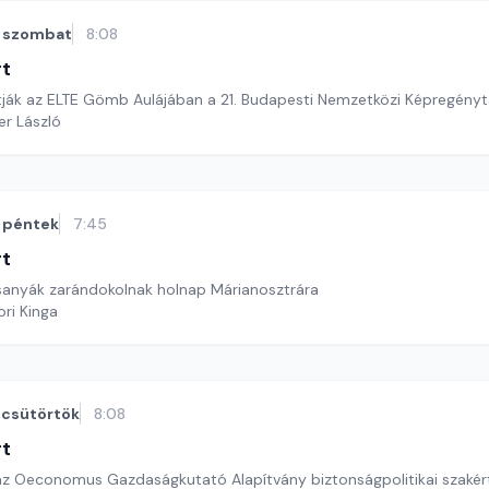
szombat
8:08
rt
tják az ELTE Gömb Aulájában a 21. Budapesti Nemzetközi Képregényta
er László
péntek
7:45
rt
anyák zarándokolnak holnap Márianosztrára
ri Kinga
csütörtök
8:08
rt
az Oeconomus Gazdaságkutató Alapítvány biztonságpolitikai szakért