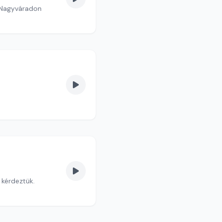
e Nagyváradon
 kérdeztük.