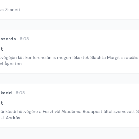
ázs Zsanett
szerda
8:08
rt
étvégéjén két konferencián is megemlékeztek Slachta Margit szociális 
el Ágoston
kedd
8:08
rt
ünkösdi hétvégére a Fesztivál Akadémia Budapest által szervezett S
 J. András