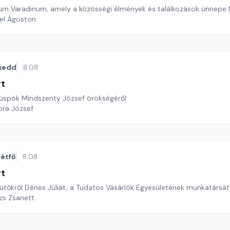
stum Varadinum, amely a közösségi élmények és találkozások ünnep
el Ágoston
kedd
8:08
rt
 püspök Mindszenty József örökségéről
ora József
étfő
8:08
rt
sütőkről Dénes Júliát, a Tudatos Vásárlók Egyesületének munkatársát
ázs Zsanett