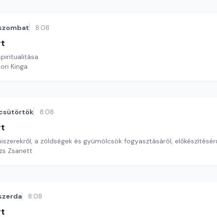
szombat
8:08
rt
iritualitása
ori Kinga
csütörtök
8:08
rt
iszerekről, a zöldségek és gyümölcsök fogyasztásáról, előkészítésér
ázs Zsanett
szerda
8:08
rt