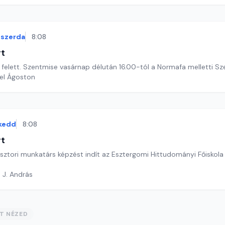
szerda
8:08
rt
felett. Szentmise vasárnap délután 16.00-tól a Normafa melletti Sz
el Ágoston
kedd
8:08
rt
ásztori munkatárs képzést indít az Esztergomi Hittudományi Főiskola
 J. András
ST NÉZED