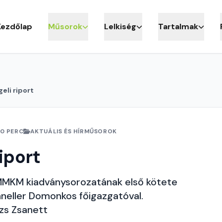
Kezdőlap
Műsorok
Lelkiség
Tartalmak
eli riport
10 PERC
AKTUÁLIS ÉS HÍRMŰSOROK
iport
MMKM kiadványsorozatának első kötete
neller Domonkos főigazgatóval.
ázs Zsanett