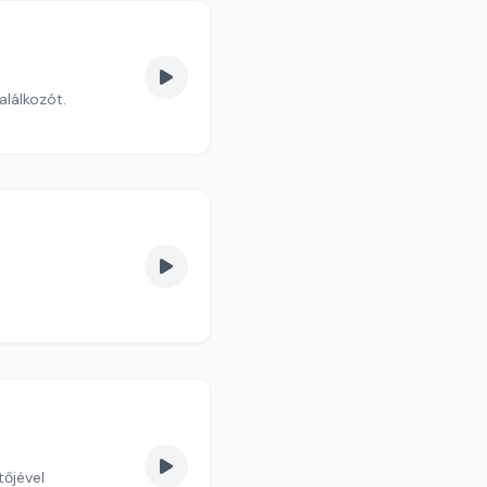
lálkozót.
őjével