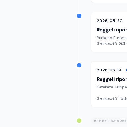
2026. 05. 20.
Reggeli ripo
Pünkösd Európa 
Szerkesztő: Gőb
2026. 05. 19.
Reggeli ripo
Katekéta-lelkip
Szerkesztő: Tóth
ÉPP EZT AZ ADÁ