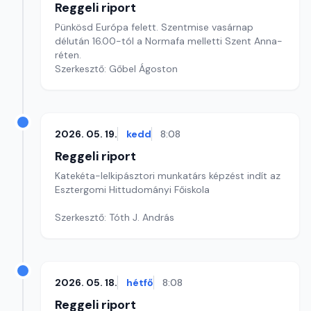
Reggeli riport
Pünkösd Európa felett. Szentmise vasárnap
délután 16.00-tól a Normafa melletti Szent Anna-
réten.
Szerkesztő: Gőbel Ágoston
2026. 05. 19.
kedd
8:08
Reggeli riport
Katekéta-lelkipásztori munkatárs képzést indít az
Esztergomi Hittudományi Főiskola
Szerkesztő: Tóth J. András
2026. 05. 18.
hétfő
8:08
Reggeli riport