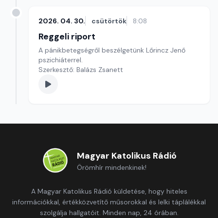
2026. 04. 30.
csütörtök
8:08
Reggeli riport
A pánikbetegségről beszélgetünk Lőrincz Jenő
pszichiáterrel.
Szerkesztő: Balázs Zsanett
Magyar Katolikus Rádió
Örömhír mindenkinek!
A Magyar Katolikus Rádió küldetése, hogy hiteles
információkkal, értékközvetítő műsorokkal és lelki táplálékkal
szolgálja hallgatóit. Minden nap, 24 órában.