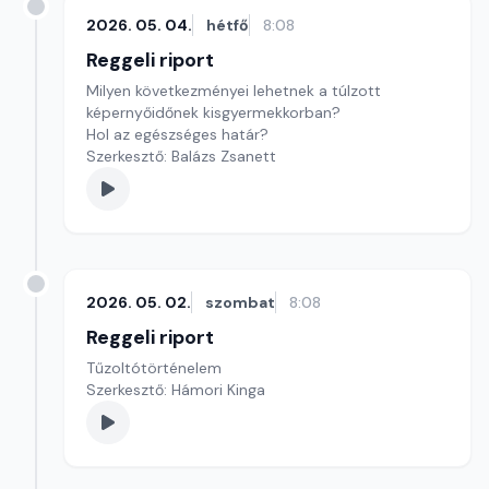
2026. 05. 04.
hétfő
8:08
Reggeli riport
Milyen következményei lehetnek a túlzott
képernyőidőnek kisgyermekkorban?
Hol az egészséges határ?
Szerkesztő: Balázs Zsanett
2026. 05. 02.
szombat
8:08
Reggeli riport
Tűzoltótörténelem
Szerkesztő: Hámori Kinga