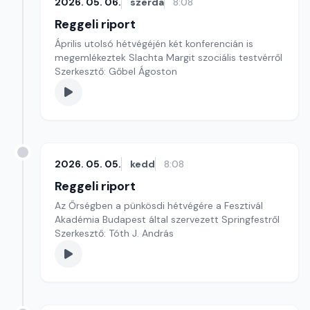
2026. 05. 06.
szerda
8:08
Reggeli riport
Április utolsó hétvégéjén két konferencián is
megemlékeztek Slachta Margit szociális testvérről
Szerkesztő: Gőbel Ágoston
2026. 05. 05.
kedd
8:08
Reggeli riport
Az Őrségben a pünkösdi hétvégére a Fesztivál
Akadémia Budapest által szervezett Springfestről
Szerkesztő: Tóth J. András