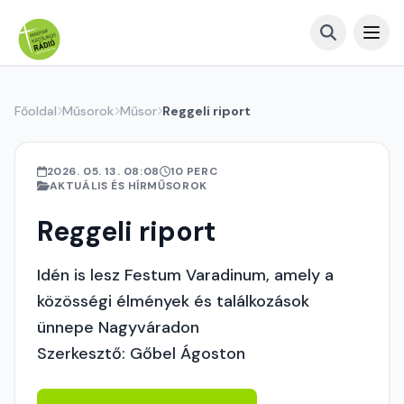
Főoldal
Műsorok
Műsor
Reggeli riport
2026. 05. 13. 08:08
10 PERC
AKTUÁLIS ÉS HÍRMŰSOROK
Reggeli riport
Idén is lesz Festum Varadinum, amely a
közösségi élmények és találkozások
ünnepe Nagyváradon
Szerkesztő: Gőbel Ágoston