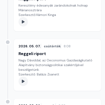
Keresztény édesanyák zarándokolnak holnap
Márianosztrára
Szerkesztő:Hámori Kinga
2026. 05. 07.
csütörtök
8:08
Reggeli riport
Nagy Dáviddal, az Oeconomus Gazdaságkutató
Alapítvány biztonságpolitikai szakértőjével
beszélgetünk.
Szerkesztő: Balázs Zsanett