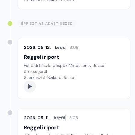
ÉPP EZT AZ ADÁST NÉZED
2026. 05. 12.
kedd
8:08
Reggeli riport
Felföldi László püspök Mindszenty József
örökségéről
Szerkesztő: Szikora József
2026. 05. 11.
hétfő
8:08
Reggeli riport