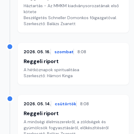
Háztartás - Az MMKM kiadványsorozatának első
kötete
Beszélgetés Schneller Domonkos főigazgatóval.
Szerkesztő: Balázs Zsanett
2026. 05. 16.
szombat
8:08
Reggeli riport
A hétköznapok spiritualitása
Szerkesztő: Hámori Kinga
2026. 05. 14.
csütörtök
8:08
Reggeli riport
A minőségi élelmiszerekről, a zöldségek és
gyümölcsök fogyasztásáról, előkészítéséről
Szerkesztő: Balázs Zsanett