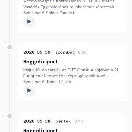
A forrólevegős sütőkről Dénes Júliát, a Tudatos
Vásárlók Egyesületének munkatársát kérdeztük.
Szerkesztő: Balázs Zsanett
2026. 05. 09.
szombat
8:08
Reggeli riport
Május 10-én tartják az ELTE Gömb Aulájában a 21.
Budapesti Nemzetközi Képregénytalálkozót.
Szerkesztő: Tráser László
2026. 05. 08.
péntek
7:45
Reggeli riport