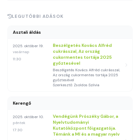
LEGUTÓBBI ADÁSOK
Asztali áldás
Beszélgetés Kovács Alfréd
2025. október 19.
cukrásszal, Az ország
vasárnap
cukormentes tortája 2025
11:30
győztesével
Beszélgetés Kovács Alfréd cukrásszal,
Az ország cukormentes tortája 2025
győztesével
Szerkesztő: Zsoldos Szilvia
Kerengő
Vendégünk Prószéky Gábor, a
2025. október 10.
Nyelvtudományi
péntek
Kutatóközpont főigazgatója.
17:30
Témánk a MI és a magyar nyelv