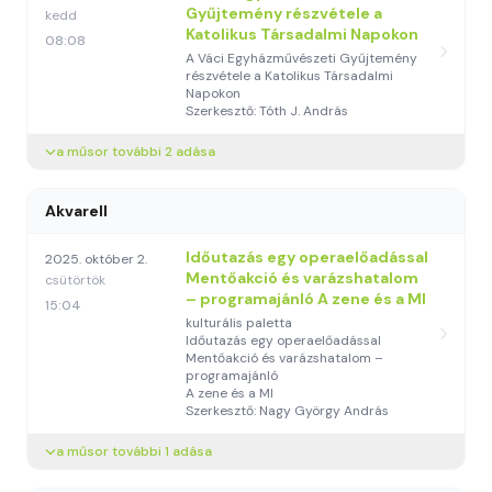
Gyűjtemény részvétele a
kedd
Katolikus Társadalmi Napokon
08:08
A Váci Egyházművészeti Gyűjtemény
részvétele a Katolikus Társadalmi
Napokon
Szerkesztő: Tóth J. András
a műsor további 2 adása
Akvarell
Időutazás egy operaelőadással
2025. október 2.
Mentőakció és varázshatalom
csütörtök
– programajánló A zene és a MI
15:04
kulturális paletta
Időutazás egy operaelőadással
Mentőakció és varázshatalom –
programajánló
A zene és a MI
Szerkesztő: Nagy György András
a műsor további 1 adása