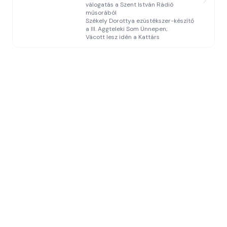
válogatás a Szent István Rádió
műsorából
Székely Dorottya ezüstékszer-készítő
a III. Aggteleki Som Ünnepen;
Vácott lesz idén a Kattárs