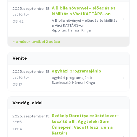
A Biblia növényei - előadás és
2025. szeptember 18.
kiállítás a Váci KATTÁRS-on
csütörtök
A Biblia növényei - előadás és kiállítás
08:42
a Váci KATTÁRS-on
Riporter: Hámori Kinga
a műsor további 2 adása
Venite
egyházi programajánló
2025. szeptember 18.
csütörtök
egyházi programajánló
Szerkesztő: Hámori Kinga
08:17
Vendég-oldal
Székely Dorottya ezüstékszer-
2025. szeptember 15.
készítő a III. Aggteleki Som
hétfő
Ünnepen; Vácott lesz idén a
13:04
Kattárs