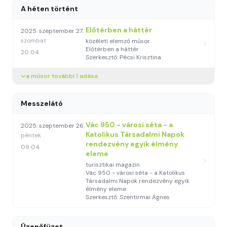
A héten történt
Előtérben a háttér
2025. szeptember 27.
szombat
közéleti elemző műsor
Előtérben a háttér
20:04
Szerkesztő: Pécsi Krisztina
a műsor további 1 adása
Messzelátó
Vác 950 - városi séta - a
2025. szeptember 26.
Katolikus Társadalmi Napok
péntek
rendezvény egyik élmény
09:04
eleme
turisztikai magazin
Vác 950 - városi séta - a Katolikus
Társadalmi Napok rendezvény egyik
élmény eleme
Szerkesztő: Szentirmai Ágnes
Üzenőfüzet