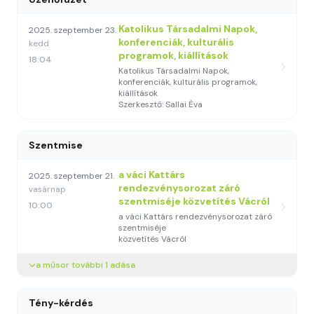
Katolikus Társadalmi Napok,
2025. szeptember 23.
konferenciák, kulturális
kedd
programok, kiállítások
18:04
Katolikus Társadalmi Napok,
konferenciák, kulturális programok,
kiállítások
Szerkesztő: Sallai Éva
Szentmise
a váci Kattárs
2025. szeptember 21.
rendezvénysorozat záró
vasárnap
szentmiséje közvetítés Vácról
10:00
a váci Kattárs rendezvénysorozat záró
szentmiséje
közvetítés Vácról
a műsor további 1 adása
Tény-kérdés