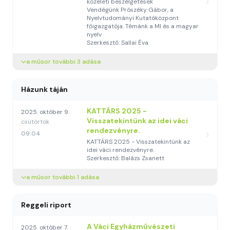
közéleti beszélgetések
Vendégünk Prószéky Gábor, a
Nyelvtudományi Kutatóközpont
főigazgatója. Témánk a MI és a magyar
nyelv
Szerkesztő: Sallai Éva
a műsor további 3 adása
Házunk táján
KATTÁRS 2025 -
2025. október 9.
Visszatekintünk az idei váci
csütörtök
rendezvényre.
09:04
KATTÁRS 2025 - Visszatekintünk az
idei váci rendezvényre.
Szerkesztő: Balázs Zsanett
a műsor további 1 adása
Reggeli riport
A Váci Egyházművészeti
2025. október 7.