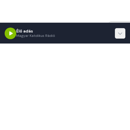
Élő adás
Magyar Katolikus Rádió
Magyar Katolikus Rádió
Örömhír mindenkinek!
A Magyar Katolikus Rádió küldetése, hogy hiteles
információkkal, értékközvetítő műsorokkal és lelki táplálékkal
szolgálja hallgatóit. Minden nap, 24 órában.