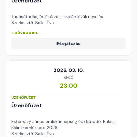
Üzenőfüzet
Tudásátadás, értékőrzés, iskolán kívüli nevelés
Szerkesztő: Sallai Éva
» bővebben...
Lejátszás
2026. 03. 10.
kedd
23:00
ÜZENŐFÜZET
Üzenőfüzet
Esterházy János emlékünnepség és díjátadó, Balassi
Bálint-emlékkard 2026
Szerkesztő: Sallai Éva