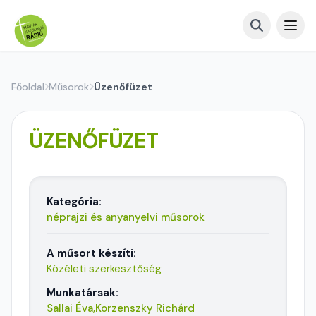
Főoldal
Műsorok
Üzenőfüzet
ÜZENŐFÜZET
Kategória:
néprajzi és anyanyelvi műsorok
A műsort készíti:
Közéleti szerkesztőség
Munkatársak:
Sallai Éva,
Korzenszky Richárd