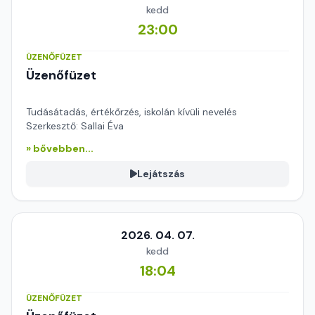
kedd
23:00
ÜZENŐFÜZET
Üzenőfüzet
Tudásátadás, értékőrzés, iskolán kívüli nevelés
Szerkesztő: Sallai Éva
» bővebben...
Lejátszás
2026. 04. 07.
kedd
18:04
ÜZENŐFÜZET