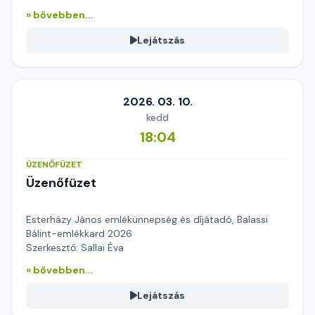
» bővebben...
Lejátszás
2026. 03. 10.
kedd
18:04
ÜZENŐFÜZET
Üzenőfüzet
Esterházy János emlékünnepség és díjátadó, Balassi
Bálint-emlékkard 2026
Szerkesztő: Sallai Éva
» bővebben...
Lejátszás