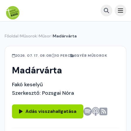
Főoldal
Műsorok
Műsor
Madárvárta
2026. 07. 17. 08:08
10 PERC
EGYÉB MŰSOROK
Madárvárta
Fakó keselyű
Szerkesztő: Pozsgai Nóra
Adás visszahallgatása