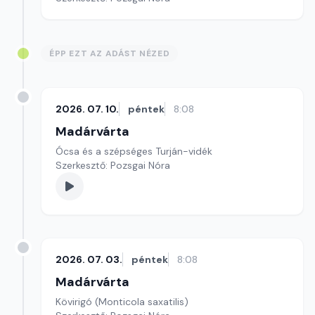
ÉPP EZT AZ ADÁST NÉZED
2026. 07. 10.
péntek
8:08
Madárvárta
Ócsa és a szépséges Turján-vidék
Szerkesztő: Pozsgai Nóra
2026. 07. 03.
péntek
8:08
Madárvárta
Kövirigó (Monticola saxatilis)