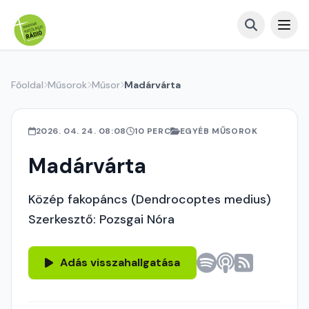
Főoldal
Műsorok
Műsor
Madárvárta
2026. 04. 24. 08:08
10 PERC
EGYÉB MŰSOROK
Madárvárta
Közép fakopáncs (Dendrocoptes medius)
Szerkesztő: Pozsgai Nóra
Adás visszahallgatása