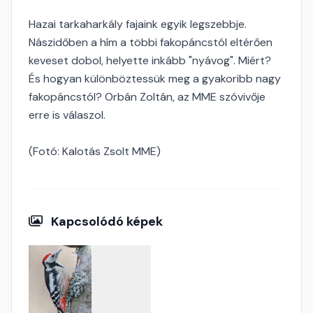
Hazai tarkaharkály fajaink egyik legszebbje.
Nászidőben a hím a többi fakopáncstól eltérően
keveset dobol, helyette inkább "nyávog". Miért?
És hogyan különböztessük meg a gyakoribb nagy
fakopáncstól? Orbán Zoltán, az MME szóvivője
erre is válaszol.
(Fotó: Kalotás Zsolt MME)
Kapcsolódó képek