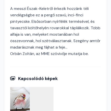
A messzi Észak-Keletről érkezik hozzánk téli
vendégségbe ez a pergő szavú, inci-finci
pintyecske. Elsősorban nyírfélék termésével, és
tavasztól költőhelyén rovarokkal táplálkozik. Több
alfaja is van, melyeket mostanában hol
összevonnak, hol szétválasztanak. Szegény amtőr
madarásznak meg fájhat a feje...
Orbán Zoltán, az MME szóvivője mutatja be.
Kapcsolódó képek