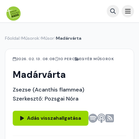
Főoldal
Műsorok
Műsor
Madárvárta
2026. 02. 13. 08:08
10 PERC
EGYÉB MŰSOROK
Madárvárta
Zsezse (Acanthis flammea)
Szerkesztő: Pozsgai Nóra
Adás visszahallgatása