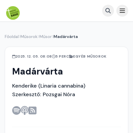
Főoldal
Műsorok
Műsor
Madárvárta
2025. 12. 05. 08:08
5 PERC
EGYÉB MŰSOROK
Madárvárta
Kenderike (Linaria cannabina)
Szerkesztő: Pozsgai Nóra