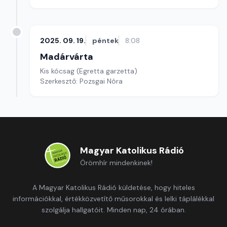
2025. 09. 19.
péntek
8:08
Madárvárta
Kis kócsag (Egretta garzetta)
Szerkesztő: Pozsgai Nóra
Magyar Katolikus Rádió
Örömhír mindenkinek!
A Magyar Katolikus Rádió küldetése, hogy hiteles
információkkal, értékközvetítő műsorokkal és lelki táplálékkal
szolgálja hallgatóit. Minden nap, 24 órában.