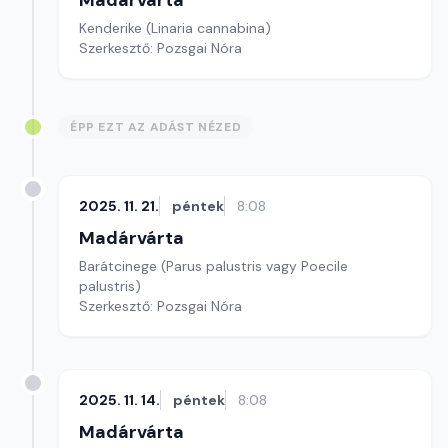
Madárvárta
Kenderike (Linaria cannabina)
Szerkesztő: Pozsgai Nóra
ÉPP EZT AZ ADÁST NÉZED
2025. 11. 21.
péntek
8:08
Madárvárta
Barátcinege (Parus palustris vagy Poecile
palustris)
Szerkesztő: Pozsgai Nóra
2025. 11. 14.
péntek
8:08
Madárvárta