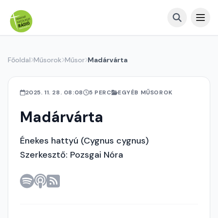
Főoldal
Műsorok
Műsor
Madárvárta
2025. 11. 28. 08:08
5 PERC
EGYÉB MŰSOROK
Madárvárta
Énekes hattyú (Cygnus cygnus)
Szerkesztő: Pozsgai Nóra