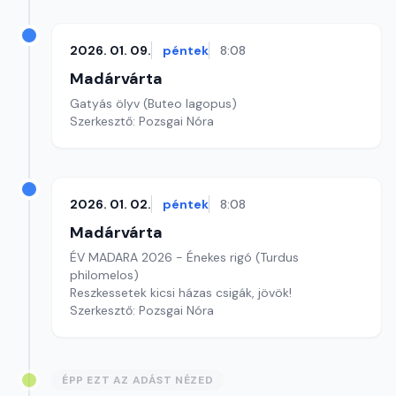
2026. 01. 09.
péntek
8:08
Madárvárta
Gatyás ölyv (Buteo lagopus)
Szerkesztő: Pozsgai Nóra
2026. 01. 02.
péntek
8:08
Madárvárta
ÉV MADARA 2026 - Énekes rigó (Turdus
philomelos)
Reszkessetek kicsi házas csigák, jövök!
Szerkesztő: Pozsgai Nóra
ÉPP EZT AZ ADÁST NÉZED