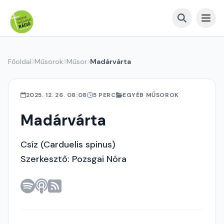
Főoldal
Műsorok
Műsor
Madárvárta
2025. 12. 26. 08:08
5 PERC
EGYÉB MŰSOROK
Madárvárta
Csíz (Carduelis spinus)
Szerkesztő: Pozsgai Nóra