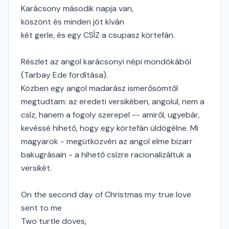
Karácsony második napja van,
köszönt és minden jót kíván
két gerle, és egy CSÍZ a csupasz körtefán.
Részlet az angol karácsonyi népi mondókából
(Tarbay Ede fordítása).
Közben egy angol madarász ismerősömtől
megtudtam: az eredeti versikében, angolul, nem a
csíz, hanem a fogoly szerepel -- amiről, ugyebár,
kevéssé hihető, hogy egy körtefán üldögélne. Mi
magyarok - megütközvén az angol elme bizarr
bakugrásain - a hihető csízre racionalizáltuk a
versikét.
On the second day of Christmas my true love
sent to me
Two turtle doves,