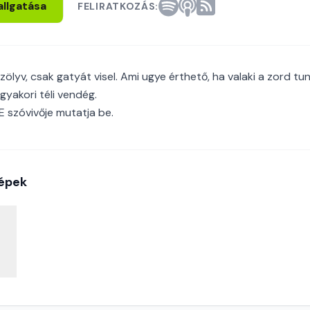
allgatása
FELIRATKOZÁS:
ölyv, csak gatyát visel. Ami ugye érthető, ha valaki a zord tun
 gyakori téli vendég.
 szóvivője mutatja be.
épek