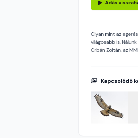
Adás visszah
Olyan mint az egerész
világosabb is. Nálunk
Orbán Zoltán, az MME
Kapcsolódó k