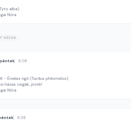
Tyto alba)
sgai Nóra
ST NÉZED
péntek
8:08
- Énekes rigó (Turdus philomelos)
si házas csigák, jövök!
sgai Nóra
péntek
8:08