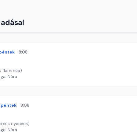
 adásai
péntek
8:08
is flammea)
sgai Nóra
péntek
8:08
Circus cyaneus)
sgai Nóra