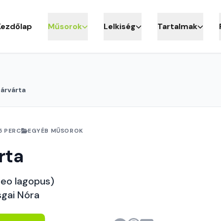
Kezdőlap
Műsorok
Lelkiség
Tartalmak
árvárta
5 PERC
EGYÉB MŰSOROK
rta
teo lagopus)
sgai Nóra