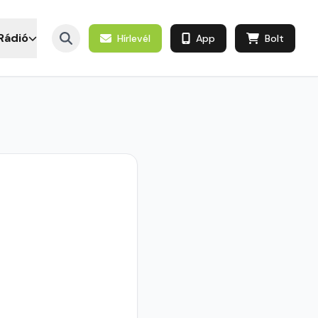
Rádió
Hírlevél
App
Bolt