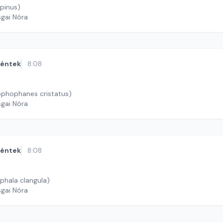
spinus)
sgai Nóra
éntek
8:08
ophophanes cristatus)
sgai Nóra
éntek
8:08
phala clangula)
sgai Nóra