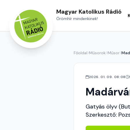
Magyar Katolikus Rádió
Örömhír mindenkinek!
Főoldal
Műsorok
Műsor
Mad
2026. 01. 09. 08:08
Madárvá
Gatyás ölyv (Bu
Szerkesztő: Poz