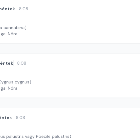
péntek
8:08
ia cannabina)
sgai Nóra
éntek
8:08
(Cygnus cygnus)
sgai Nóra
éntek
8:08
Barátcinege (Parus palustris vagy Poecile palustris)