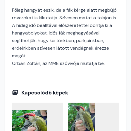
Főleg hangyát eszik, de a fák kérge alatt megbújó
rovarokat is kikutatja. Szívesen matat a talajon is.
A hideg idő beálltával előszeretettel bontja ki a
hangyabolyokat. Idős fák meghagyásával
segíthetjük, hogy kertünkben, parkjainkban,
erdeinkben szívesen látott vendégnek érezze
magát.
Orbán Zoltán, az MME szóvivője mutatja be.
Kapcsolódó képek