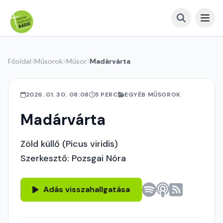
Főoldal
Műsorok
Műsor
Madárvárta
2026. 01. 30. 08:08
5 PERC
EGYÉB MŰSOROK
Madárvárta
Zöld küllő (Picus viridis)
Szerkesztő: Pozsgai Nóra
Adás visszahallgatása