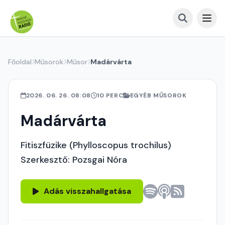
Főoldal
Műsorok
Műsor
Madárvárta
2026. 06. 26. 08:08
10 PERC
EGYÉB MŰSOROK
Madárvárta
Fitiszfüzike (Phylloscopus trochilus)
Szerkesztő: Pozsgai Nóra
Adás visszahallgatása