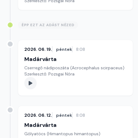
Szerkesztő: Pozsgai Nóra
ÉPP EZT AZ ADÁST NÉZED
2026. 06. 19.
péntek
8:08
Madárvárta
Cserregő nádiposzáta (Acrocephalus scirpaceus)
Szerkesztő: Pozsgai Nóra
2026. 06. 12.
péntek
8:08
Madárvárta
Gólyatöcs (Himantopus himantopus)