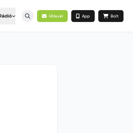
Rádió
Hírlevél
App
Bolt