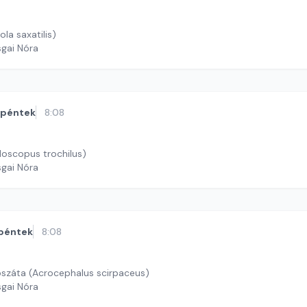
ola saxatilis)
sgai Nóra
péntek
8:08
ylloscopus trochilus)
sgai Nóra
péntek
8:08
oszáta (Acrocephalus scirpaceus)
sgai Nóra