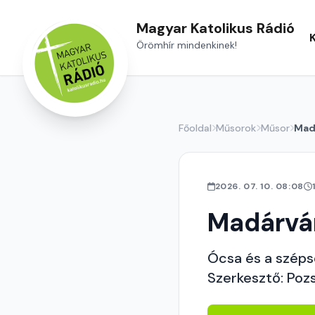
Magyar Katolikus Rádió
Örömhír mindenkinek!
Főoldal
Műsorok
Műsor
Mad
2026. 07. 10. 08:08
Madárvá
Ócsa és a széps
Szerkesztő: Poz