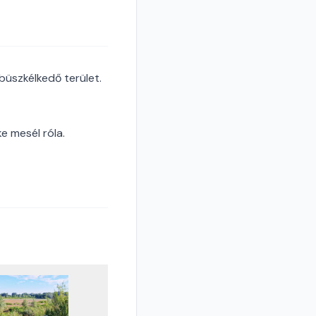
büszkélkedő terület.
e mesél róla.