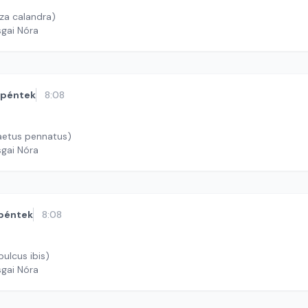
za calandra)
sgai Nóra
péntek
8:08
aetus pennatus)
sgai Nóra
péntek
8:08
ulcus ibis)
sgai Nóra