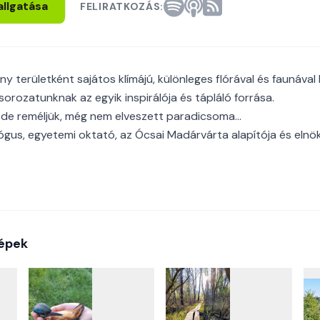
allgatása
FELIRATKOZÁS:
 területként sajátos klímájú, különleges flórával és faunával 
orozatunknak az egyik inspirálója és tápláló forrása.
de reméljük, még nem elveszett paradicsoma...
lógus, egyetemi oktató, az Ócsai Madárvárta alapítója és elnök
épek