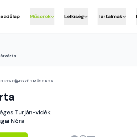
Kezdőlap
Műsorok
Lelkiség
Tartalmak
árvárta
10 PERC
EGYÉB MŰSOROK
rta
éges Turján-vidék
sgai Nóra