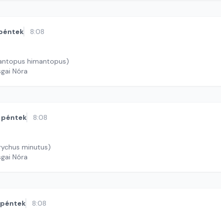
péntek
8:08
antopus himantopus)
sgai Nóra
péntek
8:08
rychus minutus)
sgai Nóra
péntek
8:08