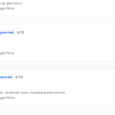
ias garrulus)
sgai Nóra
péntek
8:08
sgai Nóra
péntek
8:08
tek: védendő vizes madárparadicsomok
sgai Nóra