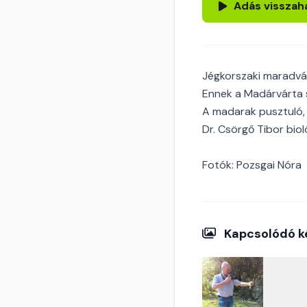
Adás visszah
Jégkorszaki maradvány
Ennek a Madárvárta s
A madarak pusztuló, 
Dr. Csörgő Tibor bio
Fotók: Pozsgai Nóra
Kapcsolódó k