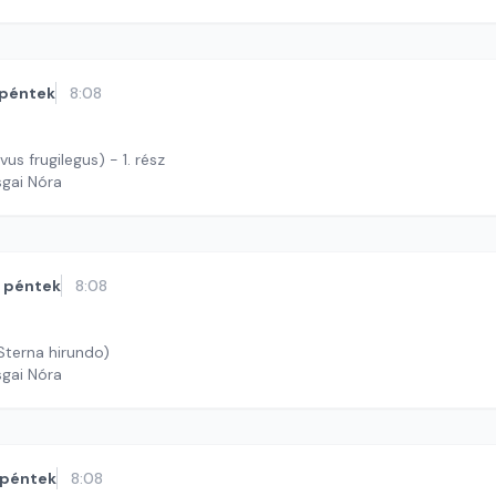
péntek
8:08
vus frugilegus) - 1. rész
sgai Nóra
péntek
8:08
Sterna hirundo)
sgai Nóra
péntek
8:08