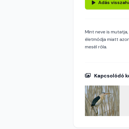
Adás visszah
Mint neve is mutatja,
életmódja miatt azon
mesél róla.
Kapcsolódó k