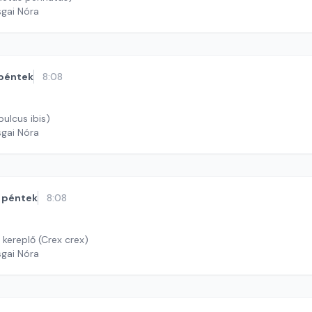
sgai Nóra
péntek
8:08
ulcus ibis)
sgai Nóra
péntek
8:08
 kereplő (Crex crex)
sgai Nóra