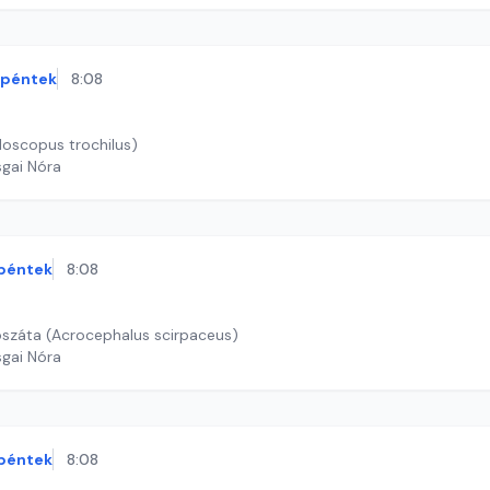
péntek
8:08
ylloscopus trochilus)
sgai Nóra
péntek
8:08
oszáta (Acrocephalus scirpaceus)
sgai Nóra
péntek
8:08