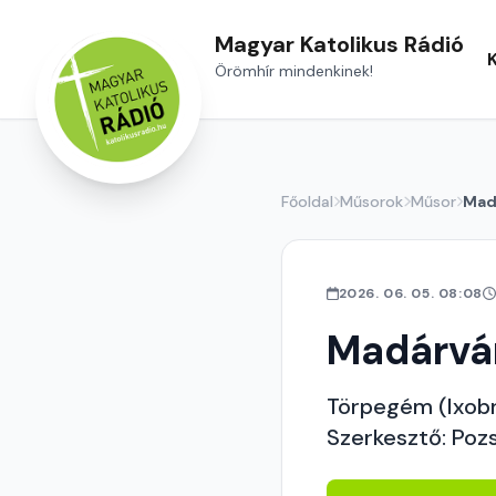
Magyar Katolikus Rádió
Örömhír mindenkinek!
Főoldal
Műsorok
Műsor
Mad
2026. 06. 05. 08:08
Madárvá
Törpegém (Ixob
Szerkesztő: Poz