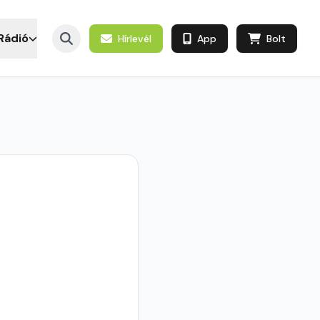
Rádió
Hírlevél
App
Bolt