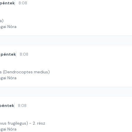
péntek
8:08
a)
sgai Nóra
péntek
8:08
s (Dendrocoptes medius)
sgai Nóra
péntek
8:08
vus frugilegus) - 2. rész
sgai Nóra