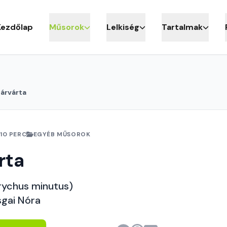
Kezdőlap
Műsorok
Lelkiség
Tartalmak
árvárta
10 PERC
EGYÉB MŰSOROK
rta
rychus minutus)
sgai Nóra