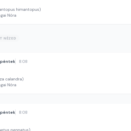
antopus himantopus)
sgai Nóra
ST NÉZED
péntek
8:08
za calandra)
sgai Nóra
péntek
8:08
aetus pennatus)