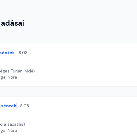
 adásai
péntek
8:08
éges Turján-vidék
sgai Nóra
péntek
8:08
ola saxatilis)
sgai Nóra