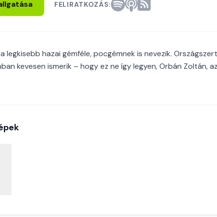
allgatása
FELIRATKOZÁS:
 a legkisebb hazai gémféle, pocgémnek is nevezik. Országszerte
ban kevesen ismerik – hogy ez ne így legyen, Orbán Zoltán, a
épek