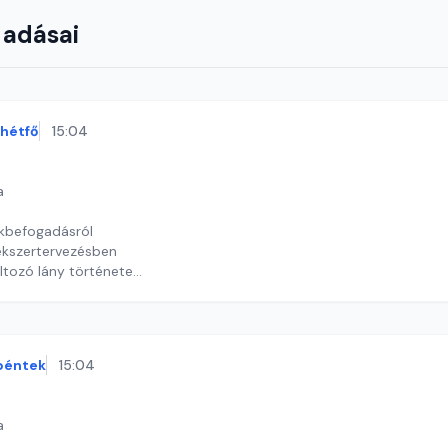
 adásai
hétfő
15:04
a
ökbefogadásról
 ékszertervezésben
tozó lány története
timrei Kristóf
péntek
15:04
a