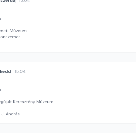
szerda
15:04
a
téneti Múzeum
atonszemes
ekas Gyöngyvér
kedd
15:04
a
egújult Keresztény Múzeum
 J. András