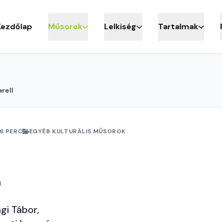
Kezdőlap
Műsorok
Lelkiség
Tartalmak
rell
6 PERC
EGYÉB KULTURÁLIS MŰSOROK
a
gi Tábor,