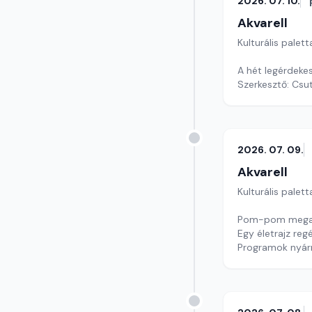
2026. 07. 10.
Akvarell
Kulturális palett
A hét legérdeke
Szerkesztő: Csu
2026. 07. 09.
Akvarell
Kulturális palett
Pom-pom megalk
Egy életrajz reg
Programok nyár
Szerkesztő: Nag