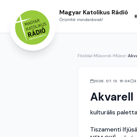
Magyar Katolikus Rádió
Örömhír mindenkinek!
Főoldal
Műsorok
Műsor
Akva
2026. 07. 13. 15:04
3
Akvarell
kulturális palett
Tiszamenti Ifjúsá