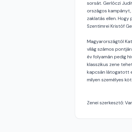
sorsát. Gerlóczi Jud
országos kampányt, a
zaklatás ellen. Hogy
Szentimrei Kristóf Ge
Magyarországtól Kat
világ számos pontjára
év folyamán pedig hi
klasszikus zene teh
kapcsán látogatott el
milyen személyes kötő
Zenei szerkesztő: V