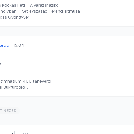
s Kockás Peti – A varázsházikó
holyban – Két évszázad Herendi ritmusa
ekas Gyöngyvér
kedd
15:04
a
 gimnázium 400 tanévéről
i Bükfürdőről
ST NÉZED
 J. András