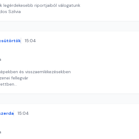
k legérdekesebb riportjaiból válogatunk
dos Szilvia
csütörtök
15:04
a
képekben és visszaemlékezésekben
enei fellegvár
rettben
y György András
szerda
15:04
a