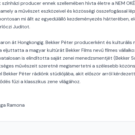
it színházi producer ennek szellemében hívta életre a NEM OK
mely a művészet eszközeivel és közösségi összefogással lép f
 pontosan mi állt az egyedülálló kezdeményezés hátterében, el
rlóczi Juditot.
aron át Hongkongig. Bekker Péter producerként és kulturális
 eljuttatta a magyar kultúrát Bekker Films nevű filmes vállalko
vatalosan is elindította saját zenei menedzsmentjét (Bekker S
etséges művészeit szeretné megismertetni a szélesebb közöns
 Bekker Péter rádiónk stúdiójába, akit először arról kérdezett
dés fűzi a klasszikus zene világához.
arga Ramona