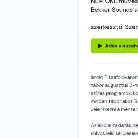
NEM OKÉ művész
Bekker Sounds a
szerkesztő: Szen
Adás visszah
Ismét Tiszaföldváron
tábor augusztus 3-tól
színes programok, ko
minden táborlakót. B
Jelentkezni a mente.hu
Az iskolai zaklatás n
súlyos lelki sérülés