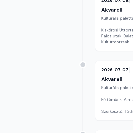
2026. 07. 08.
Akvarell
Kulturális palett
Kiskőrösi Úttör
Pálos utak: Bal
Kultúrmorzsák
Szerkesztő: Faz
2026. 07. 07.
Akvarell
Kulturális palett
Fő témánk: A m
Szerkesztő: Tóth