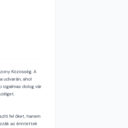
sszony Közösség. A
ia udvarán, ahol
b izgalmas dolog vár
zélget.
zíti fel őket, hanem
zzák az érintettek