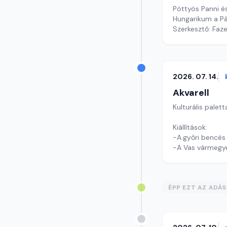
Pöttyös Panni é
Hungarikum a Pá
Szerkesztő: Faz
2026. 07. 14.
Akvarell
Kulturális palett
Kiállítások:
-A.győri bencés
-A Vas vármegye
Kultúrmorzsák
ÉPP EZT AZ ADÁ
Szerkesztő: Tóth