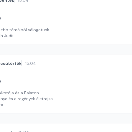
péntek
15:04
a
sebb témáiból válogatunk
th Judit
csütörtök
15:04
a
otója és a Balaton
énye és a regények életrajza
ra
y György András