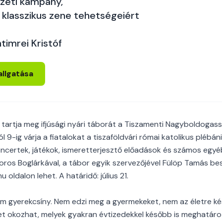
eti kampány,
 klasszikus zene tehetségeiért
timrei Kristóf
allgatása
 tartja meg ifjúsági nyári táborát a Tiszamenti Nagyboldoga
 9-ig várja a fiatalokat a tiszaföldvári római katolikus plébán
ncertek, játékok, ismeretterjesztő előadások és számos egyé
oros Boglárkával, a tábor egyik szervezőjével Fülöp Tamás bes
 oldalon lehet. A határidő: július 21.
em gyerekcsíny. Nem edzi meg a gyermekeket, nem az életre kés
eket okozhat, melyek gyakran évtizedekkel később is meghatáro