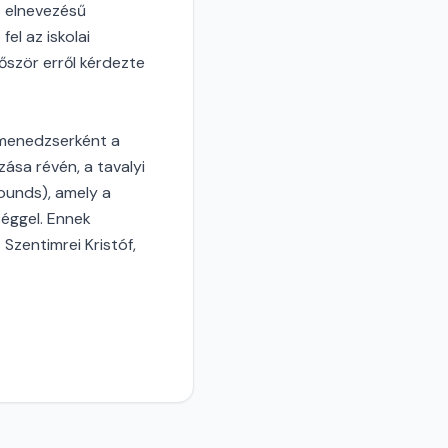
É elnevezésű
el az iskolai
őször erről kérdezte
 menedzserként a
zása révén, a tavalyi
ounds), amely a
éggel. Ennek
 Szentimrei Kristóf,