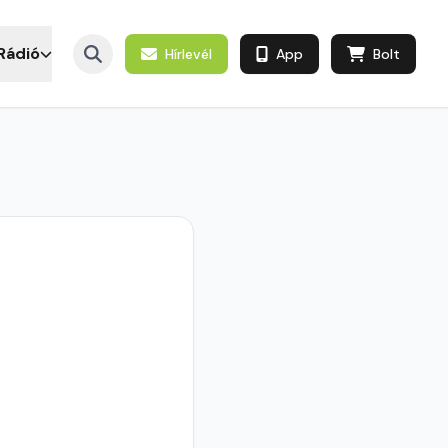
Rádió
Hírlevél
App
Bolt