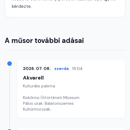
kérdezte.
A műsor további adásai
2026. 07. 08.
szerda
15:04
Akvarell
Kulturális paletta
Kiskőrösi Úttörténeti Múzeum
Pálos utak: Balatonszemes
Kultúrmorzsák
Szerkesztő: Fazekas Gyöngyvér