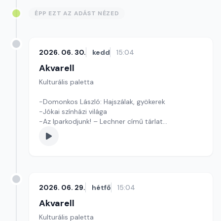
ÉPP EZT AZ ADÁST NÉZED
2026. 06. 30.
kedd
15:04
Akvarell
Kulturális paletta
-Domonkos László: Hajszálak, gyökerek
-Jókai színházi világa
-Az Iparkodjunk! – Lechner című tárlat
Szerkesztő: Tóth J. András
2026. 06. 29.
hétfő
15:04
Akvarell
Kulturális paletta