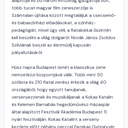
alapítója és bő három évtizedig igazgatója volt,
több tucat magyar film zeneszerzője is.
Számtalan újítása között megtaláljuk a csecsemő-
és babaszínházi előadásokat, a színház-
pedagógiát, mivel úgy véli, a fiatalokkal őszintén
kell beszélni a világ dolgairól. Novák János Zsoldos
Szilviának beszél az életműdíj kapcsán
pályafutásáról.
Húsz napra Budapest ismét a klasszikus zene
nemzetközi központjává válik. Több mint 50
szólista és 210 fiatal zenész érkezik a világ 40
országából, hogy együtt tanuljanak,
versenyezzenek és muzsikáljanak a Kokas Katalin
és Kelemen Barnabás hegedűművész-házaspár
által alapított Fesztivál Akadémia Budapest 11.
nyári fesztiválján. Kokas Katalint a verseny
kezdete előtt néhány perccel Fazekas Gyöngyvér