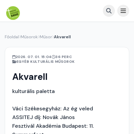
Főoldal
Műsorok
Műsor
Akvarell
2026. 07. 01. 15:04
36 PERC
EGYÉB KULTURÁLIS MŰSOROK
Akvarell
kulturális paletta
Váci Székesegyház: Az ég veled
ASSITEJ díj: Novák János
Fesztivál Akadémia Budapest: 11.