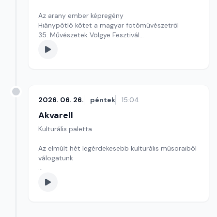
Az arany ember képregény
Hiánypótló kötet a magyar fotóművészetről
35. Művészetek Völgye Fesztivál
szerkesztő: Szentimrei Kristóf
2026. 06. 26.
péntek
15:04
Akvarell
Kulturális paletta
Az elmúlt hét legérdekesebb kulturális műsoraiból
válogatunk
Szerkesztő: Gyarmathy Dóra