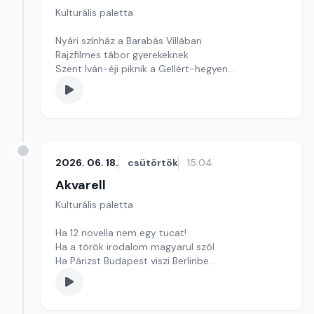
Kulturális paletta
Nyári színház a Barabás Villában
Rajzfilmes tábor gyerekeknek
Szent Iván-éji piknik a Gellért-hegyen
szerkesztő: Szentimrei Kristóf
2026. 06. 18.
csütörtök
15:04
Akvarell
Kulturális paletta
Ha 12 novella nem egy tucat!
Ha a török irodalom magyarul szól
Ha Párizst Budapest viszi Berlinbe
Szerkesztő: Nagy György András