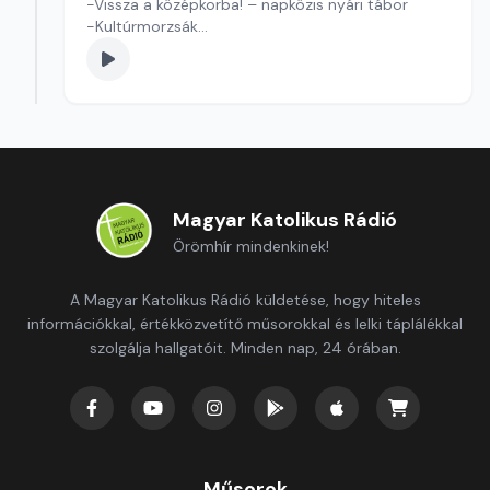
-Vissza a középkorba! – napközis nyári tábor
-Kultúrmorzsák
Szerkesztő: Tóth J. András
Magyar Katolikus Rádió
Örömhír mindenkinek!
A Magyar Katolikus Rádió küldetése, hogy hiteles
információkkal, értékközvetítő műsorokkal és lelki táplálékkal
szolgálja hallgatóit. Minden nap, 24 órában.
Műsorok