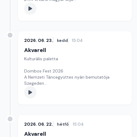
Homoludens.hu
Szerkesztő: Fazekas Gyöngyvér
2026. 06. 23.
kedd
15:04
Akvarell
Kulturális paletta
Dombos Fest 2026
A Nemzeti Táncegyüttes nyári bemutatója
Szegeden
Kultúrmorzsák
Szerkesztő: Csuth Judit
2026. 06. 22.
hétfő
15:04
Akvarell