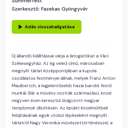
Summerfest
Szerkesztő: Fazekas Gyöngyvér
Adás visszahallgatása
Új állandó kiállítással várja a látogatókat a Váci
Székesegyház. Az ég veled című, márciusban
megnyílt tárlat középpontjában a kupola
csodálatos festményei állnak, melyek Franz Anton
Maulbertch, a legjelentősebb hazai barokk festő
munkái. Bár a művész osztrák származású, közel
negyven éven keresztül dolgozott magyar
templomok díszítésén. Az épület közelmúltbeli
felújításának egyik utolsó lépéseként megnyílt
tárlatról Nagy Veronika művészettörténésszel, a