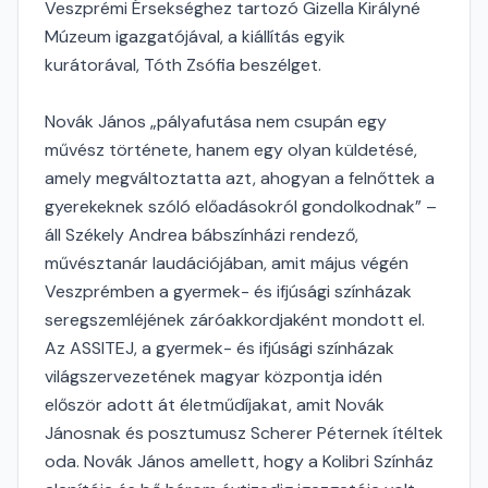
Veszprémi Érsekséghez tartozó Gizella Királyné
Múzeum igazgatójával, a kiállítás egyik
kurátorával, Tóth Zsófia beszélget.
Novák János „pályafutása nem csupán egy
művész története, hanem egy olyan küldetésé,
amely megváltoztatta azt, ahogyan a felnőttek a
gyerekeknek szóló előadásokról gondolkodnak” –
áll Székely Andrea bábszínházi rendező,
művésztanár laudációjában, amit május végén
Veszprémben a gyermek- és ifjúsági színházak
seregszemléjének záróakkordjaként mondott el.
Az ASSITEJ, a gyermek- és ifjúsági színházak
világszervezetének magyar központja idén
először adott át életműdíjakat, amit Novák
Jánosnak és posztumusz Scherer Péternek ítéltek
oda. Novák János amellett, hogy a Kolibri Színház