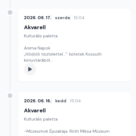
2026. 06. 17.
szerda
15:04
Akvarell
Kulturális paletta
Anima Napok
„Hódoló tisztelettel...”: kötetek Kossuth
könyvtárából
Szinetár Miklós: Önéletrajz szerű
Szerkesztő: Fazekas Gyöngyvér
2026. 06. 16.
kedd
15:04
Akvarell
Kulturális paletta
-Múzeumok Éjszakája: Róth Miksa Múzeum