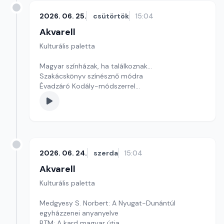
2026. 06. 25.
csütörtök
15:04
Akvarell
Kulturális paletta
Magyar színházak, ha találkoznak…
Szakácskönyv színésznő módra
Évadzáró Kodály-módszerrel
Szerkesztő: Nagy György András
2026. 06. 24.
szerda
15:04
Akvarell
Kulturális paletta
Medgyesy S. Norbert: A Nyugat-Dunántúl
egyházzenei anyanyelve
BTM: A kard magyar útja