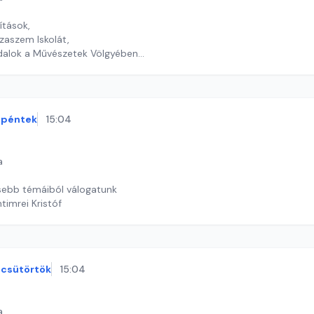
ítások,
zaszem Iskolát,
kdalok a Művészetek Völgyében
timrei Kristóf
péntek
15:04
a
sebb témáiból válogatunk
timrei Kristóf
csütörtök
15:04
a