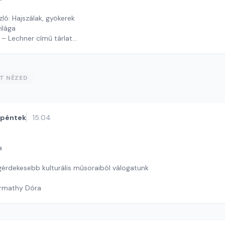
ó: Hajszálak, gyökerek
ilága
 – Lechner című tárlat
 J. András
ST NÉZED
péntek
15:04
a
egérdekesebb kulturális műsoraiból válogatunk
armathy Dóra