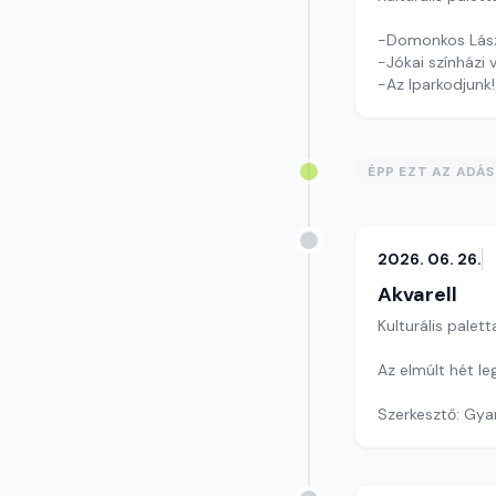
-Domonkos Lászl
-Jókai színházi v
-Az Iparkodjunk!
Szerkesztő: Tóth
ÉPP EZT AZ ADÁ
2026. 06. 26.
Akvarell
Kulturális palett
Az elmúlt hét l
Szerkesztő: Gy