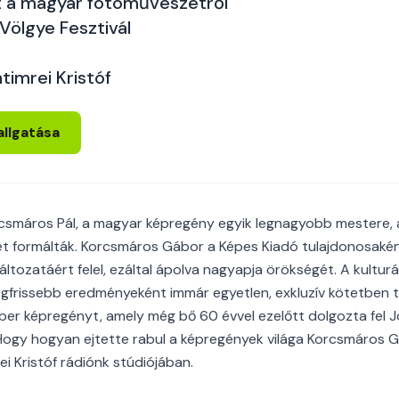
t a magyar fotóművészetről
Völgye Fesztivál
timrei Kristóf
allgatása
rcsmáros Pál, a magyar képregény egyik legnagyobb mestere, a
ét formálták. Korcsmáros Gábor a Képes Kiadó tulajdonosaké
 változatáért felel, ezáltal ápolva nagyapja örökségét. A kultur
gfrissebb eredményeként immár egyetlen, exkluzív kötetben t
er képregényt, amely még bő 60 évvel ezelőtt dolgozta fel J
Hogy hogyan ejtette rabul a képregények világa Korcsmáros Gá
i Kristóf rádiónk stúdiójában.