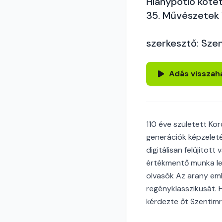
Hiánypótló köte
35. Művészetek 
szerkesztő: Szen
Adás visszah
110 éve született Ko
generációk képzelet
digitálisan felújított
értékmentő munka le
olvasók Az arany emb
regényklasszikusát. 
kérdezte őt Szentimre