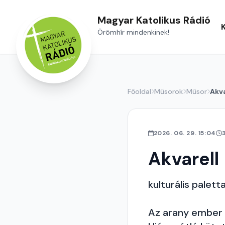
Magyar Katolikus Rádió
Örömhír mindenkinek!
Főoldal
Műsorok
Műsor
Akva
2026. 06. 29. 15:04
Akvarell
kulturális palett
Az arany ember