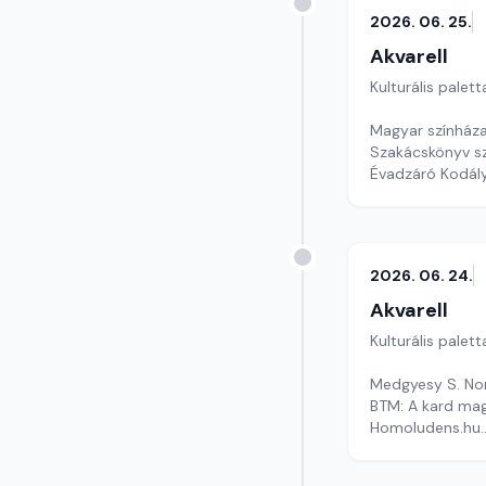
2026. 06. 25.
Akvarell
Kulturális palett
Magyar színháza
Szakácskönyv s
Évadzáró Kodál
Szerkesztő: Nag
2026. 06. 24.
Akvarell
Kulturális palett
Medgyesy S. Nor
BTM: A kard mag
Homoludens.hu
Szerkesztő: Faz