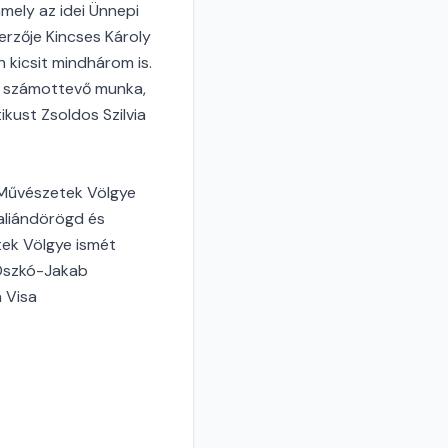
mely az idei Ünnepi
rzője Kincses Károly
 kicsit mindhárom is.
is számottevő munka,
kust Zsoldos Szilvia
 Művészetek Völgye
Taliándörögd és
tek Völgye ismét
 Oszkó-Jakab
a Visa