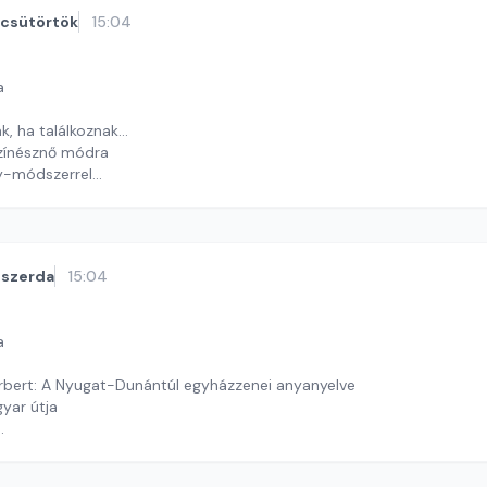
csütörtök
15:04
a
k, ha találkoznak…
zínésznő módra
y-módszerrel
y György András
szerda
15:04
a
bert: A Nyugat-Dunántúl egyházzenei anyanyelve
yar útja
ekas Gyöngyvér