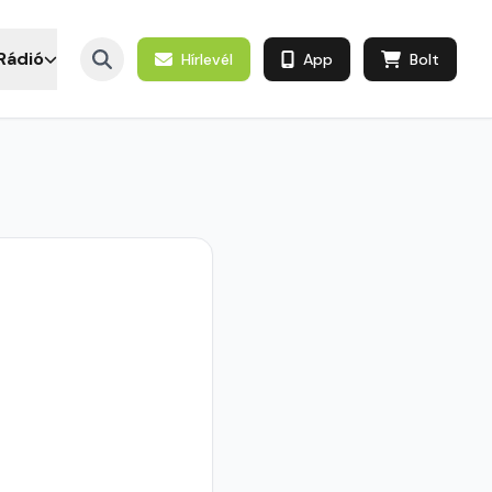
Rádió
Hírlevél
App
Bolt