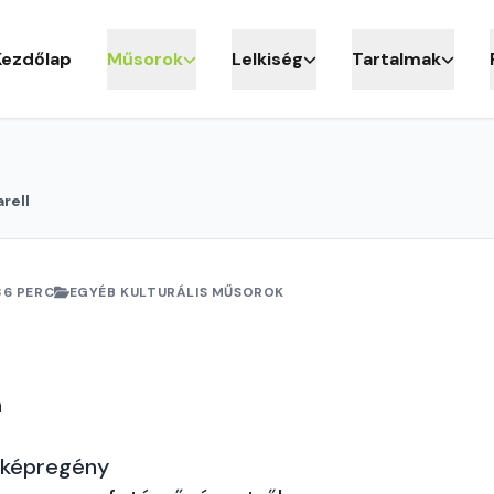
Kezdőlap
Műsorok
Lelkiség
Tartalmak
rell
36 PERC
EGYÉB KULTURÁLIS MŰSOROK
a
 képregény