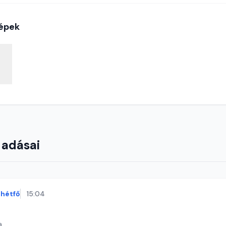
épek
 adásai
hétfő
15:04
a