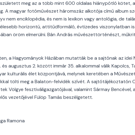
zületett meg az a több mint 600 oldalas hiánypótló kötet, a
eg. A magyar fotóművészet háromszáz alkotója című album sze
v nem enciklopédia, és nem is lexikon vagy antológia, de talán
élesebb horizontú, attitűdformáló, évtizedes viszonylatban 
ban öröm elmerülni. Bán András művészettörténészt, műkriti
en, a Hagyományok Házában mutatták be a sajtónak az idei
. és augusztus 2. között immár 35. alkalommal válik Kapolcs, 
r kulturális élet központjává, melynek keretében a Művésze
kal tölti meg a Balaton-felvidék szívét. A sajtótájékoztatón
tek Völgye fesztiváligazgatójával, valamint Sármay Bencével, 
lős vezetőjével Fülöp Tamás beszélgetett.
arga Ramona