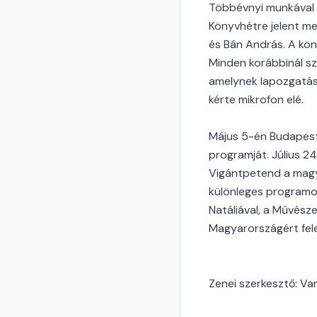
Többévnyi munkával s
Könyvhétre jelent m
és Bán András. A köny
Minden korábbinál sz
amelynek lapozgatásá
kérte mikrofon elé.
Május 5-én Budapest
programját. Július 24
Vigántpetend a magya
különleges programok
Natáliával, a Művésze
Magyarországért fele
Zenei szerkesztő: V