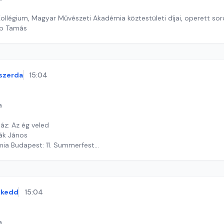
Kollégium, Magyar Művészeti Akadémia köztestületi díjai, operett so
öp Tamás
szerda
15:04
a
áz: Az ég veled
vák János
mia Budapest: 11. Summerfest
ekas Gyöngyvér
kedd
15:04
a