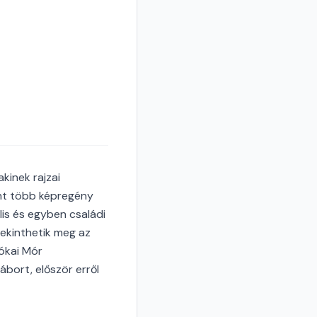
kinek rajzai
nt több képregény
ális és egyben családi
ekinthetik meg az
ókai Mór
bort, először erről