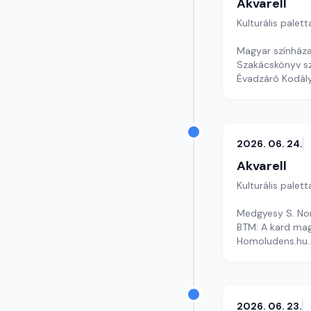
Akvarell
Kulturális palett
Magyar színháza
Szakácskönyv s
Évadzáró Kodál
Szerkesztő: Nag
2026. 06. 24.
Akvarell
Kulturális palett
Medgyesy S. Nor
BTM: A kard mag
Homoludens.hu
Szerkesztő: Faz
2026. 06. 23.