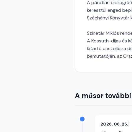
A páratlan bibliográf
keresztül enged bepil
Széchényi Könyvtár k
Szinetár Miklós rende
A Kossuth-díjas és ké
kitartó unszolásra d
bemutatóján, az Ors
A műsor további
2026. 06. 25.