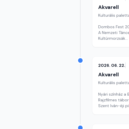
Akvarell
Kulturális palett
Dombos Fest 
A Nemzeti Tánc
Kultúrmorzsák
Szerkesztő: Csu
2026. 06. 22.
Akvarell
Kulturális palett
Nyári színház a 
Rajzfilmes tábo
Szent Iván-éji p
szerkesztő: Szen