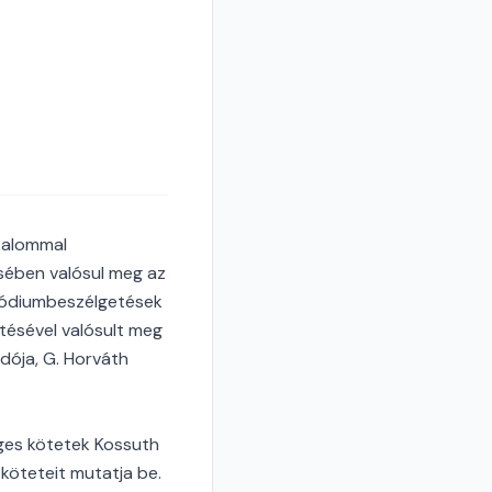
lkalommal
ében valósul meg az
 pódiumbeszélgetések
tésével valósult meg
dója, G. Horváth
leges kötetek Kossuth
köteteit mutatja be.