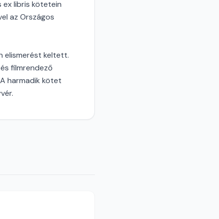
ex libris kötetein
ővel az Országos
 elismerést keltett.
 és filmrendező
 A harmadik kötet
vér.