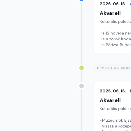
2026. 06. 18.
Akvarell
Kulturális palett
Ha 12 novella ne
Ha a török irod
Ha Párizst Budap
Szerkesztő: Nag
ÉPP EZT AZ ADÁ
2026. 06. 16.
Akvarell
Kulturális palett
-Múzeumok Éjsz
-Vissza a középk