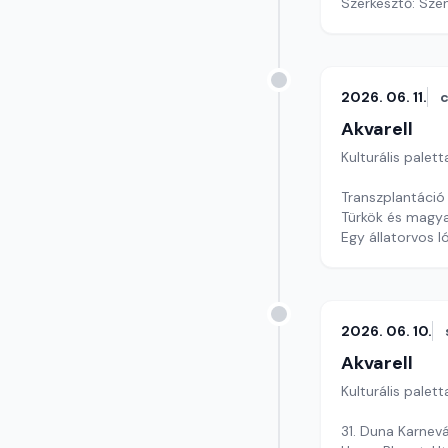
Szerkesztő: Szen
2026. 06. 11.
c
Akvarell
Kulturális palett
Transzplantáció 
Türkök és magy
Egy állatorvos l
Szerkesztő: Nag
2026. 06. 10.
Akvarell
Kulturális palett
31. Duna Karnevá