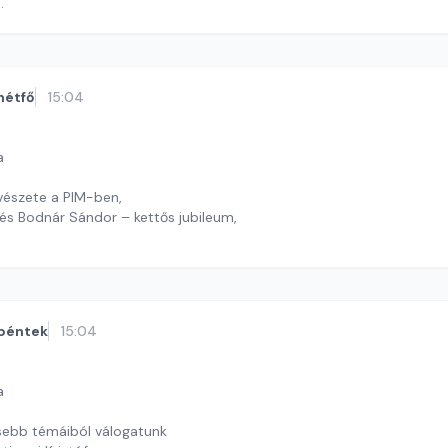
 J. András
hétfő
15:04
a
vészete a PIM-ben,
és Bodnár Sándor – kettős jubileum,
timrei Kristóf
péntek
15:04
a
sebb témáiból válogatunk