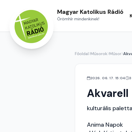
Magyar Katolikus Rádió
Örömhír mindenkinek!
Főoldal
Műsorok
Műsor
Akva
2026. 06. 17. 15:04
3
Akvarell
kulturális palett
Anima Napok