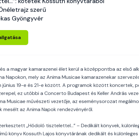
ttel...”: kötetek Kossuth könyvtárából
 Önéletrajz szerű
ekas Gyöngyvér
allgatása
 és a magyar kamarazenei élet kerül a középpontba az első a
a Napokon, mely az Anima Musicae kamarazenekar szervezés
 június 19-e és 21-e között. A programok között koncertek,
zerepel, ez utóbbi a Concerto Budapest és Keller András veze
nima Musicae művészeti vezetője, az eseménysorozat megálmo
ak mesélt az Anima Napok rendezvényéről.
szerkesztett „Hódoló tisztelettel...” – Dedikált könyvek, külön
ímű könyv Kossuth Lajos könyvtárának dedikált és különleges 