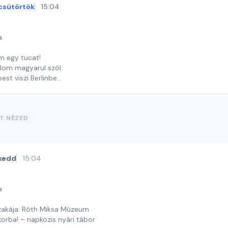
csütörtök
15:04
a
m egy tucat!
alom magyarul szól
est viszi Berlinbe
y György András
ST NÉZED
kedd
15:04
a
akája: Róth Miksa Múzeum
orba! – napközis nyári tábor