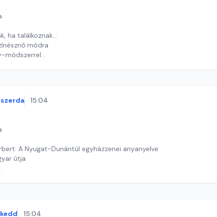
a
k, ha találkoznak…
zínésznő módra
y-módszerrel
y György András
szerda
15:04
a
bert: A Nyugat-Dunántúl egyházzenei anyanyelve
yar útja
ekas Gyöngyvér
kedd
15:04