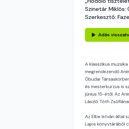
„Hódoló tisztele
Szinetár Miklós:
Szerkesztő: Faz
Adás visszah
A klasszikus muzsika
megrendezendő Anim
Óbudai Társaskörben
és mesterkurzus is s
június 15-étől. Az A
László Tóth Zsófián
Az Elbe István által 
Lajos könyvtárából c