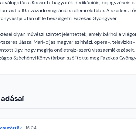
iai válogatás a Kossuth-hagyaték dedikációin, bejegyzésein és 
lantást a 19. századi emigráció szellemi életébe. A szerkeszt
önyvestje után ült le beszélgetni Fazekas Gyöngyvér.
zései olyan művészi szintet jelentettek, amely bárhol a világon
tszeres Jászai Mari-díjas magyar színházi, opera-, televíziós-
öntött úgy, hogy megírja önéletrajz-szerű visszaemlékezéseit.
zágos Széchényi Könyvtárban szólította meg Fazekas Gyöngy
 adásai
csütörtök
15:04