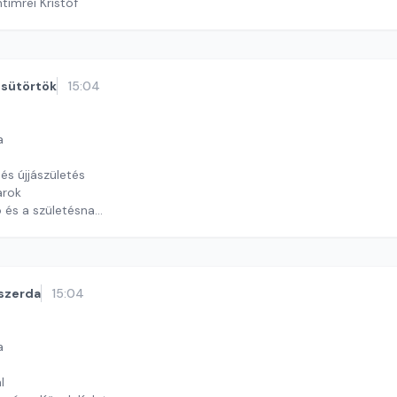
timrei Kristóf
sütörtök
15:04
a
és újjászületés
arok
ó és a születésnap
y György András
szerda
15:04
a
l