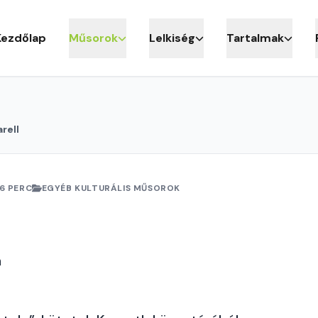
Kezdőlap
Műsorok
Lelkiség
Tartalmak
rell
6 PERC
EGYÉB KULTURÁLIS MŰSOROK
a