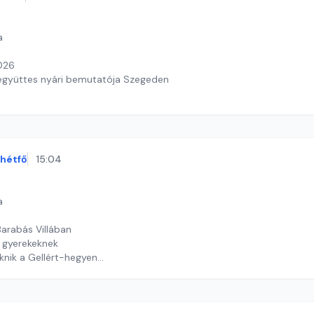
a
2026
együttes nyári bemutatója Szegeden
th Judit
hétfő
15:04
a
Barabás Villában
r gyerekeknek
iknik a Gellért-hegyen
timrei Kristóf