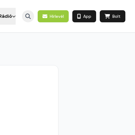
Rádió
Hírlevél
App
Bolt