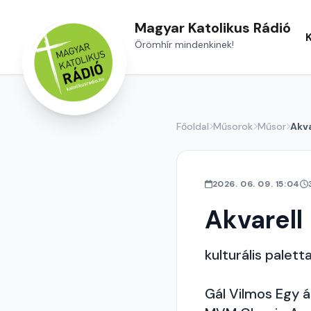
Magyar Katolikus Rádió
Örömhír mindenkinek!
Főoldal
Műsorok
Műsor
Akva
2026. 06. 09. 15:04
Akvarell
kulturális palett
Gál Vilmos Egy 