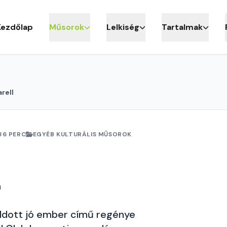
Kezdőlap
Műsorok
Lelkiség
Tartalmak
rell
36 PERC
EGYÉB KULTURÁLIS MŰSOROK
a
áldott jó ember című regénye