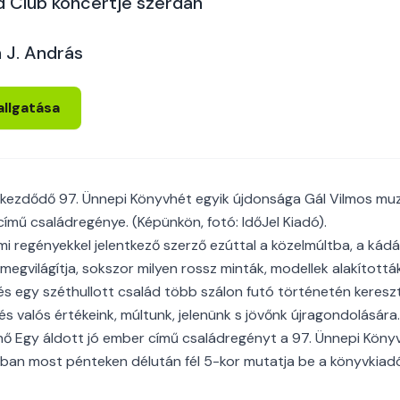
 Club koncertje szerdán
 J. András
allgatása
kezdődő 97. Ünnepi Könyvhét egyik újdonsága Gál Vilmos mu
című családregénye. (Képünkön, fotó: IdőJel Kiadó).
i regényekkel jelentkező szerző ezúttal a közelmúltba, a kádá
s megvilágítja, sokszor milyen rossz minták, modellek alakították
 és egy széthullott család több szálon futó történetén keresz
s valós értékeink, múltunk, jelenünk s jövőnk újragondolására.
ő Egy áldott jó ember című családregényt a 97. Ünnepi Köny
an most pénteken délután fél 5-kor mutatja be a könyvkiadó