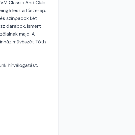
MVM Classic And Club
ingé lesz a főszerep.
nés színpadok két
jazz darabok, ismert
zólalnak majd. A
színház művészét Tóth
unk hírválogatást.