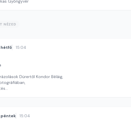
ekas Gyöngyvér
ST NÉZED
hétfő
15:04
a
rázolások Dürertől Kondor Béláig,
fotográfiában,
tés
timrei Kristóf
péntek
15:04