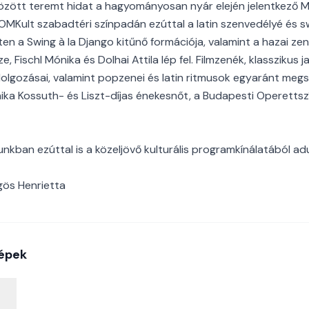
özött teremt hidat a hagyományosan nyár elején jelentkező 
MKult szabadtéri színpadán ezúttal a latin szenvedélyé és sw
ten a Swing à la Django kitűnő formációja, valamint a hazai ze
Fischl Mónika és Dolhai Attila lép fel. Filmzenék, klasszikus 
dolgozásai, valamint popzenei és latin ritmusok egyaránt megs
nika Kossuth- és Liszt-díjas énekesnőt, a Budapesti Operett
nkban ezúttal is a közeljövő kulturális programkínálatából ad
gös Henrietta
épek