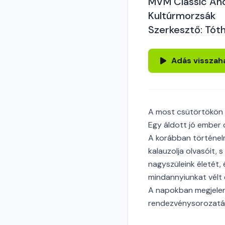
MVM Classic And
Kultúrmorzsák
Szerkesztő: Tóth
Adás visszah
A most csütörtökön 
Egy áldott jó ember 
A korábban történelm
kalauzolja olvasóit, 
nagyszüleink életét,
mindannyiunkat vélt é
A napokban megjelen
rendezvénysorozatáb