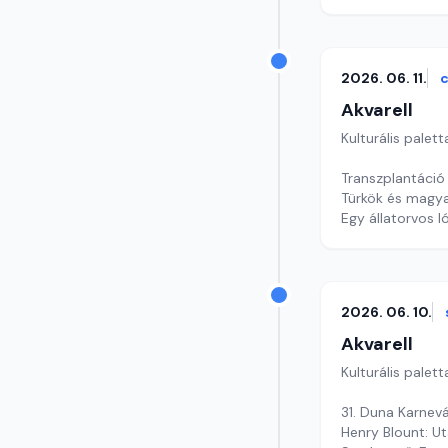
2026. 06. 11.
c
Akvarell
Kulturális palett
Transzplantáció 
Türkök és magy
Egy állatorvos l
Szerkesztő: Nag
2026. 06. 10.
Akvarell
Kulturális palett
31. Duna Karnevá
Henry Blount: U