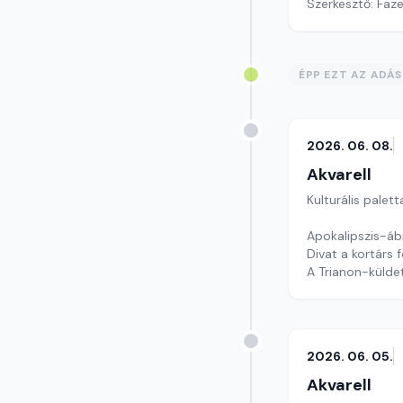
Szerkesztő: Faz
ÉPP EZT AZ ADÁ
2026. 06. 08.
Akvarell
Kulturális palett
Apokalipszis-áb
Divat a kortárs 
A Trianon-külde
szerkesztő: Szen
2026. 06. 05.
Akvarell