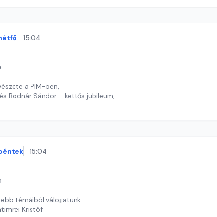
 J. András
hétfő
15:04
a
vészete a PIM-ben,
és Bodnár Sándor – kettős jubileum,
timrei Kristóf
péntek
15:04
a
sebb témáiból válogatunk
timrei Kristóf