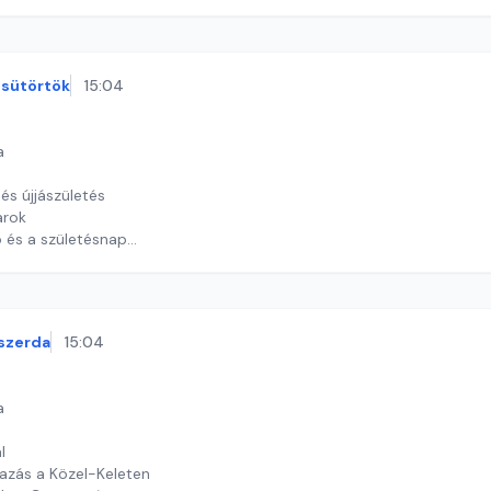
sütörtök
15:04
a
és újjászületés
arok
ó és a születésnap
y György András
szerda
15:04
a
l
tazás a Közel-Keleten