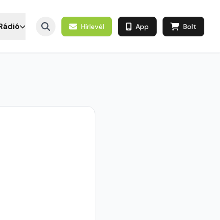
Rádió
Hírlevél
App
Bolt