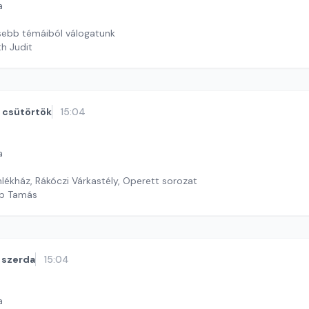
a
sebb témáiból válogatunk
th Judit
csütörtök
15:04
a
ékház, Rákóczi Várkastély, Operett sorozat
öp Tamás
szerda
15:04
a