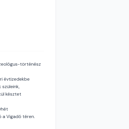
zeológus-történész
ri évtizedekbe
 szüleink,
tül késztet
vhét
 a Vigadó téren.