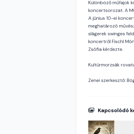
Különböző műfajok k
koncertsorozat. A MO
A június 10-ei koncer
meghatározó művésze, 
slágerek swinges fel
koncertről Fischl Mó
Zsófia kérdezte.
Kultúrmorzsák rovatu
Zenei szerkesztő: Bö
Kapcsolódó k