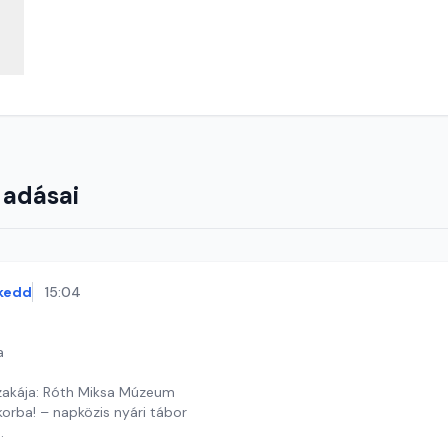
 adásai
kedd
15:04
a
akája: Róth Miksa Múzeum
orba! – napközis nyári tábor