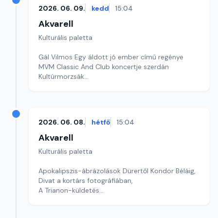
2026. 06. 09.
kedd
15:04
Akvarell
Kulturális paletta
Gál Vilmos Egy áldott jó ember című regénye
MVM Classic And Club koncertje szerdán
Kultúrmorzsák
Szerkesztő: Tóth J. András
2026. 06. 08.
hétfő
15:04
Akvarell
Kulturális paletta
Apokalipszis-ábrázolások Dürertől Kondor Béláig,
Divat a kortárs fotográfiában,
A Trianon-küldetés
szerkesztő: Szentimrei Kristóf