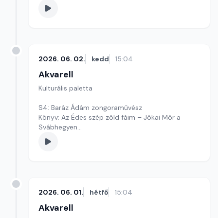
2026. 06. 02.
kedd
15:04
Akvarell
Kulturális paletta
S4: Baráz Ádám zongoraművész
Könyv: Az Édes szép zöld fáim – Jókai Mór a
Svábhegyen
Kultúrmorzsák
Szerkesztő: Tóth J. András
2026. 06. 01.
hétfő
15:04
Akvarell