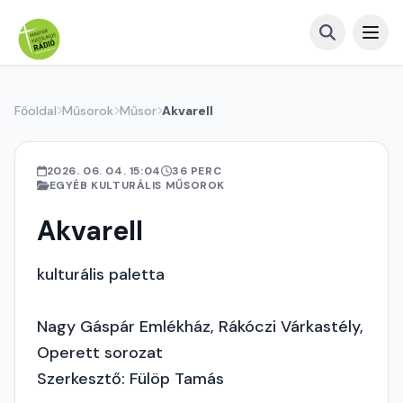
Főoldal
Műsorok
Műsor
Akvarell
2026. 06. 04. 15:04
36 PERC
EGYÉB KULTURÁLIS MŰSOROK
Akvarell
kulturális paletta
Nagy Gáspár Emlékház, Rákóczi Várkastély,
Operett sorozat
Szerkesztő: Fülöp Tamás