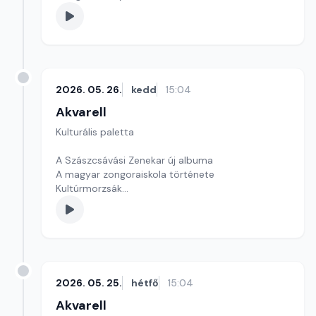
Szerkesztő: Fazekas Gyöngyvér
2026. 05. 26.
kedd
15:04
Akvarell
Kulturális paletta
A Szászcsávási Zenekar új albuma
A magyar zongoraiskola története
Kultúrmorzsák
Szerkesztő: Csuth Judit
2026. 05. 25.
hétfő
15:04
Akvarell