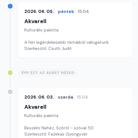
2026. 06. 05.
péntek
15:04
Akvarell
Kulturális paletta
A hét legérdekesebb témáiból válogatunk
Szerkesztő: Csuth Judit
ÉPP EZT AZ ADÁST NÉZED
2026. 06. 03.
szerda
15:04
Akvarell
Kulturális paletta
Beszélni Nehéz, Szóról - szóval 50
Szerkesztő: Fazekas Gyöngyvér