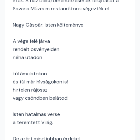
írták. A ház belső berendezésének felújítását a
Savaria Múzeum restaurátorai végezték el.
Nagy Gáspár: Isten költeménye
A vége felé járva
rendelt ösvényeiden
néha utadon
túl ámulatokon
és túl már hívságokon is!
hirtelen rájössz
vagy csöndben belátod:
Isten hatalmas verse
a teremtett Világ.
De azért mind jobban érdekel