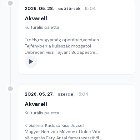
2026. 05. 28.
csütörtök
15:04
Akvarell
Kulturális paletta
Erdély,magyarság operában,versben
Fejfényben a kulisszák mozgatói
Debrecen viszi Tajvant Budapestre
Szerkesztő: Nagy György András
2026. 05. 27.
szerda
15:04
Akvarell
Kulturális paletta
K Galéria: Kadosa Kiss József
Magyar Nemzeti Múzeum: Dolce Vita
Válogatás Fery Antal fametszeteiből