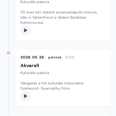
Kulturális paletta
50 éves lett rádiónk anyanyelvápoló műsora,
Idén is VárkertFeszt a Várkert Bazárban,
Kultúrmorzsa
szerkesztő: Szentimrei Kristóf
2026. 05. 29.
péntek
15:04
Akvarell
Kulturális paletta
Válogatás a hét kulturális műsoraiból
Szerkesztő: Gyarmathy Dóra