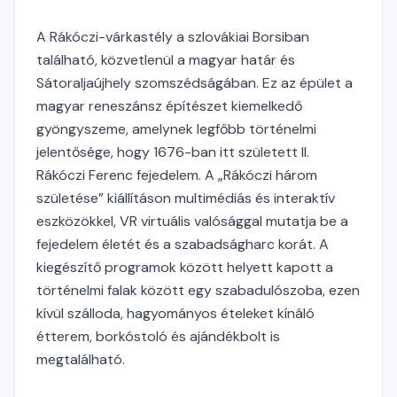
A Rákóczi-várkastély a szlovákiai Borsiban
található, közvetlenül a magyar határ és
Sátoraljaújhely szomszédságában. Ez az épület a
magyar reneszánsz építészet kiemelkedő
gyöngyszeme, amelynek legfőbb történelmi
jelentősége, hogy 1676-ban itt született II.
Rákóczi Ferenc fejedelem. A „Rákóczi három
születése” kiállításon multimédiás és interaktív
eszközökkel, VR virtuális valósággal mutatja be a
fejedelem életét és a szabadságharc korát. A
kiegészítő programok között helyett kapott a
történelmi falak között egy szabadulószoba, ezen
kívül szálloda, hagyományos ételeket kínáló
étterem, borkóstoló és ajándékbolt is
megtalálható.