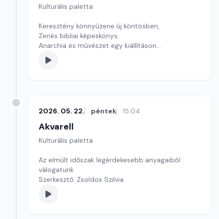
Kulturális paletta
Keresztény könnyűzene új köntösben,
Zenés bibliai képeskönyv,
Anarchia és művészet egy kiállításon
szerkesztő: Szentimrei Kristóf
2026. 05. 22.
péntek
15:04
Akvarell
Kulturális paletta
Az elmúlt időszak legérdekesebb anyagaiból
válogatunk
Szerkesztő: Zsoldos Szilvia