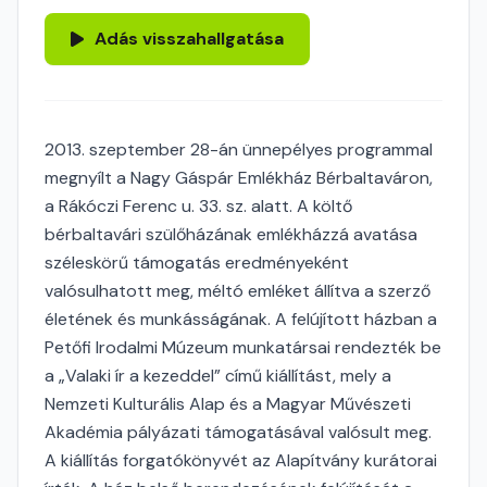
Adás visszahallgatása
2013. szeptember 28-án ünnepélyes programmal
megnyílt a Nagy Gáspár Emlékház Bérbaltaváron,
a Rákóczi Ferenc u. 33. sz. alatt. A költő
bérbaltavári szülőházának emlékházzá avatása
széleskörű támogatás eredményeként
valósulhatott meg, méltó emléket állítva a szerző
életének és munkásságának. A felújított házban a
Petőfi Irodalmi Múzeum munkatársai rendezték be
a „Valaki ír a kezeddel” című kiállítást, mely a
Nemzeti Kulturális Alap és a Magyar Művészeti
Akadémia pályázati támogatásával valósult meg.
A kiállítás forgatókönyvét az Alapítvány kurátorai