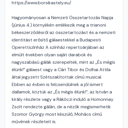
https://www.borsikastely.eu/
Hagyományosan a Nemzeti Összetartozás Napja
(június 4.) környékén emlékezik meg a trianoni
békeszerződésről az összetartozást és a nemzeti
identitást erősítő gálaestekkel a Budapesti
Operettszínház A színház repertoárjában az
elmúlt években olyan saját darabok és
nagyszabású gálák szerepeltek, mint az „És mégis
élünk!” gálaest vagy a Cári Tibor és Dolhai Attila
által jegyzett Szétszakítottak című musical.
Ebben az évben is felcsendülnek a jól ismert
dallamok, köztük az „És mégis élünk!”, az István a
király részlete vagy a Rákóczi induló a Homonnay
Zsolt rendezte gálán, de a nézők megismerhetik
Szomor György most készülő, Mohács című
művének részleteit is.