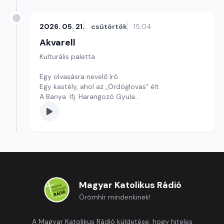
2026. 05. 21.
csütörtök
15:04
Akvarell
Kulturális paletta
Egy olvasásra nevelő író
Egy kastély, ahol az „Ördöglovas” élt
A Banya: Ifj. Harangozó Gyula
Szerkesztő: Nagy György András
Magyar Katolikus Rádió
Örömhír mindenkinek!
A Magyar Katolikus Rádió küldetése, hogy hiteles