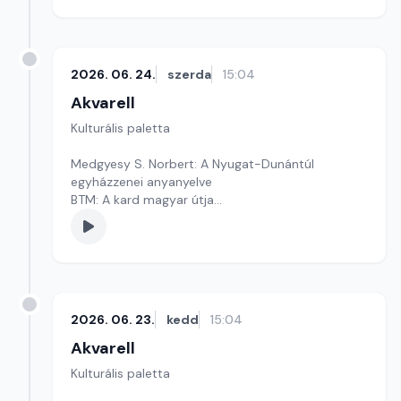
2026. 06. 24.
szerda
15:04
Akvarell
Kulturális paletta
Medgyesy S. Norbert: A Nyugat-Dunántúl
egyházzenei anyanyelve
BTM: A kard magyar útja
Homoludens.hu
Szerkesztő: Fazekas Gyöngyvér
2026. 06. 23.
kedd
15:04
Akvarell
Kulturális paletta