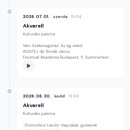
2026. 07. 01.
szerda
15:04
Akvarell
Kulturális paletta
Váci Székesegyház: Az ég veled
ASSITEJ díj: Novák János
Fesztivál Akadémia Budapest: 11. Summerfest
Szerkesztő: Fazekas Gyöngyvér
2026. 06. 30.
kedd
15:04
Akvarell
Kulturális paletta
-Domonkos László: Hajszálak, gyökerek