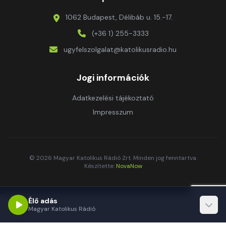
1062 Budapest, Délibáb u. 15.-17.
(+36 1) 255-3333
ugyfelszolgalat@katolikusradio.hu
Jogi információk
Adatkezelési tájékoztató
Impresszum
© 2026 Magyar Katolikus Rádió Zrt. Minden jog fenntartva.
Készítette:
NovaNow
Élő adás
Magyar Katolikus Rádió