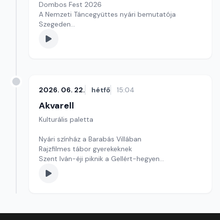
Dombos Fest 2026
A Nemzeti Táncegyüttes nyári bemutatója
Szegeden
Kultúrmorzsák
Szerkesztő: Csuth Judit
2026. 06. 22.
hétfő
15:04
Akvarell
Kulturális paletta
Nyári színház a Barabás Villában
Rajzfilmes tábor gyerekeknek
Szent Iván-éji piknik a Gellért-hegyen
szerkesztő: Szentimrei Kristóf