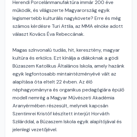
Herendi Porcelánmanufaktúra immár 200 éve
működik, és világszerte Magyarország egyik
legismertebb kulturális nagykövete? Erre és még
számos kérdésre Turi Attila, az MMA elnöke adott
választ Kovács Éva Rebeccának.
Magas színvonalú tudás, hit, keresztény, magyar
kultúra és erkölcs. Ezt kínálja a diákoknak a gödi
Búzaszem Katolikus Általános Iskola, amely hazánk
egyik legfontosabb mintaintézményévé vált az
alapítása óta eltelt 22 évben. Az élő
néphagyományra és organikus pedagógiára épülő
modell nemrég a Magyar Művészeti Akadémia
Aranyérmében részesült, melynek kapcsán
Szentimrei Kristóf készített interjút Horváth
Szilárddal, a Búzaszem Iskola egyik alapítójával és
jelenlegi vezetőjével.