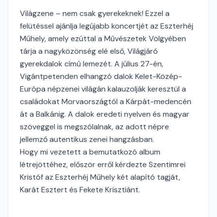
Világzene – nem csak gyerekeknek! Ezzel a
felütéssel ajánlja legújabb koncertjét az Eszterhéj
Műhely, amely ezúttal a Művészetek Völgyében
tárja a nagyközönség elé első, Világjáró
gyerekdalok című lemezét. A július 27-én,
Vigántpetenden elhangzó dalok Kelet-Közép-
Európa népzenei világán kalauzolják keresztül a
családokat Morvaországtól a Kárpát-medencén
át a Balkánig. A dalok eredeti nyelven és magyar
szöveggel is megszólalnak, az adott népre
jellemző autentikus zenei hangzásban.
Hogy mi vezetett a bemutatkozó album
létrejöttéhez, először erről kérdezte Szentimrei
Kristóf az Eszterhéj Műhely két alapító tagját,
Karát Esztert és Fekete Krisztiánt.