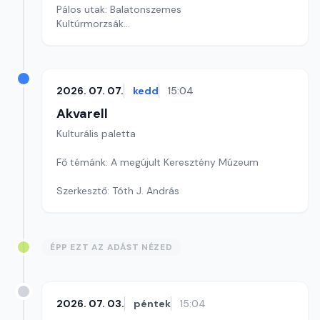
Pálos utak: Balatonszemes
Kultúrmorzsák
Szerkesztő: Fazekas Gyöngyvér
2026. 07. 07.
kedd
15:04
Akvarell
Kulturális paletta
Fő témánk: A megújult Keresztény Múzeum
Szerkesztő: Tóth J. András
ÉPP EZT AZ ADÁST NÉZED
2026. 07. 03.
péntek
15:04