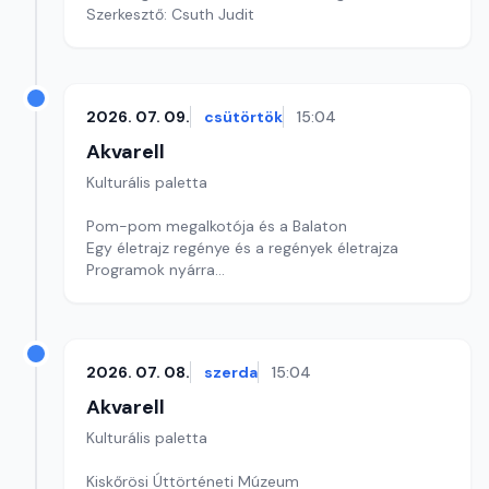
Szerkesztő: Csuth Judit
2026. 07. 09.
csütörtök
15:04
Akvarell
Kulturális paletta
Pom-pom megalkotója és a Balaton
Egy életrajz regénye és a regények életrajza
Programok nyárra
Szerkesztő: Nagy György András
2026. 07. 08.
szerda
15:04
Akvarell
Kulturális paletta
Kiskőrösi Úttörténeti Múzeum