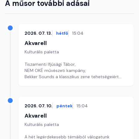
A műsor további adásai
2026. 07. 13.
hétfő
15:04
Akvarell
Kulturális paletta
Tiszamenti Ifjúsági Tábor,
NEM OKÉ művészeti kampány,
Bekker Sounds a klasszikus zene tehetségeiért
szerkesztő: Szentimrei Kristóf
2026. 07. 10.
péntek
15:04
Akvarell
Kulturális paletta
A hét legérdekesebb témáiból válogatunk