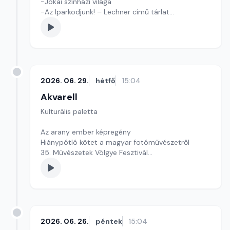
-Jókai színházi világa
-Az Iparkodjunk! – Lechner című tárlat
Szerkesztő: Tóth J. András
2026. 06. 29.
hétfő
15:04
Akvarell
Kulturális paletta
Az arany ember képregény
Hiánypótló kötet a magyar fotóművészetről
35. Művészetek Völgye Fesztivál
szerkesztő: Szentimrei Kristóf
2026. 06. 26.
péntek
15:04