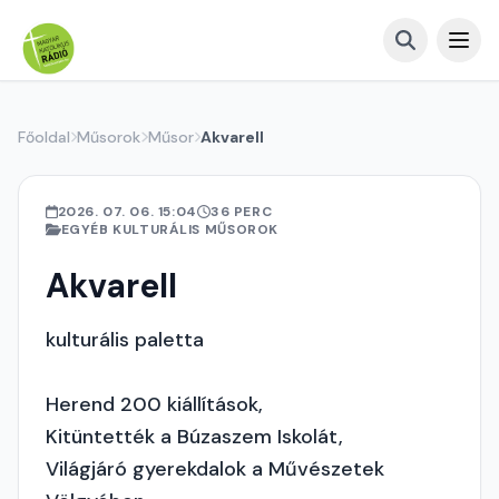
Főoldal
Műsorok
Műsor
Akvarell
2026. 07. 06. 15:04
36 PERC
EGYÉB KULTURÁLIS MŰSOROK
Akvarell
kulturális paletta
Herend 200 kiállítások,
Kitüntették a Búzaszem Iskolát,
Világjáró gyerekdalok a Művészetek