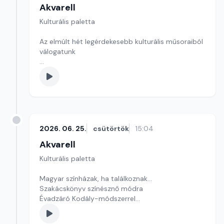
Akvarell
Kulturális paletta
Az elmúlt hét legérdekesebb kulturális műsoraiból
válogatunk
Szerkesztő: Gyarmathy Dóra
2026. 06. 25.
csütörtök
15:04
Akvarell
Kulturális paletta
Magyar színházak, ha találkoznak…
Szakácskönyv színésznő módra
Évadzáró Kodály-módszerrel
Szerkesztő: Nagy György András