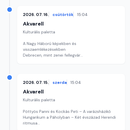
2026. 07. 16.
csütörtök
15:04
Akvarell
Kulturális paletta
A Nagy Háború képekben és
visszaemlékezésekben
Debrecen, mint zenei fellegvár
Mohács az Operettben
Szerkesztő: Nagy György András
2026. 07. 15.
szerda
15:04
Akvarell
Kulturális paletta
Pöttyös Panni és Kockás Peti – A varázsházikó
Hungarikum a Páholyban – Két évszázad Herendi
ritmusa
Szerkesztő: Fazekas Gyöngyvér