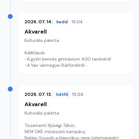
2026. 07. 14.
kedd
15:04
Akvarell
Kulturális paletta
Kiállítások:
-A.győri bencés gimnázium 400 tanévéről
-A Vas vármegyei Bükfürdőről
Kultúrmorzsák
Szerkesztő: Tóth J. András
2026. 07. 13.
hétfő
15:04
Akvarell
Kulturális paletta
Tiszamenti Ifjúsági Tábor,
NEM OKÉ művészeti kampány,
Bekker Sounds a klasszikus zene tehetségeiért