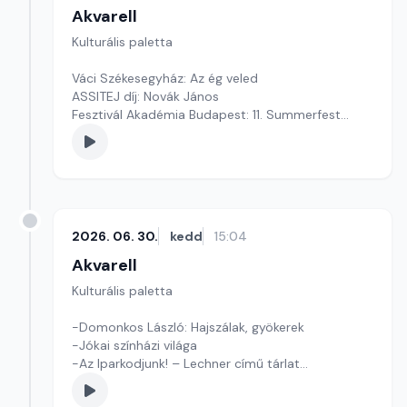
Akvarell
Kulturális paletta
Váci Székesegyház: Az ég veled
ASSITEJ díj: Novák János
Fesztivál Akadémia Budapest: 11. Summerfest
Szerkesztő: Fazekas Gyöngyvér
2026. 06. 30.
kedd
15:04
Akvarell
Kulturális paletta
-Domonkos László: Hajszálak, gyökerek
-Jókai színházi világa
-Az Iparkodjunk! – Lechner című tárlat
Szerkesztő: Tóth J. András