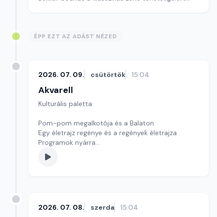
szerkesztő: Szentimrei Kristóf
ÉPP EZT AZ ADÁST NÉZED
2026. 07. 09.
csütörtök
15:04
Akvarell
Kulturális paletta
Pom-pom megalkotója és a Balaton
Egy életrajz regénye és a regények életrajza
Programok nyárra
Szerkesztő: Nagy György András
2026. 07. 08.
szerda
15:04