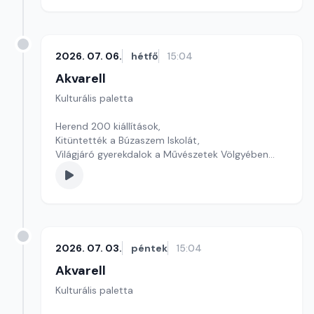
2026. 07. 06.
hétfő
15:04
Akvarell
Kulturális paletta
Herend 200 kiállítások,
Kitüntették a Búzaszem Iskolát,
Világjáró gyerekdalok a Művészetek Völgyében
szerkesztő: Szentimrei Kristóf
2026. 07. 03.
péntek
15:04
Akvarell
Kulturális paletta