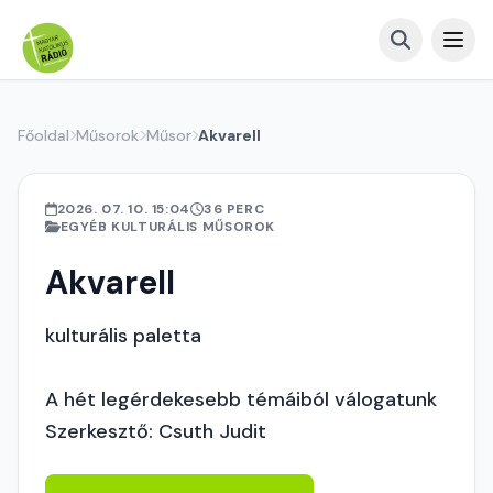
Főoldal
Műsorok
Műsor
Akvarell
2026. 07. 10. 15:04
36 PERC
EGYÉB KULTURÁLIS MŰSOROK
Akvarell
kulturális paletta
A hét legérdekesebb témáiból válogatunk
Szerkesztő: Csuth Judit