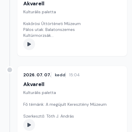
Akvarell
Kulturális paletta
Kiskőrösi Úttörténeti Múzeum
Pálos utak: Balatonszemes
Kultúrmorzsák
Szerkesztő: Fazekas Gyöngyvér
2026. 07. 07.
kedd
15:04
Akvarell
Kulturális paletta
Fő témánk: A megújult Keresztény Múzeum
Szerkesztő: Tóth J. András