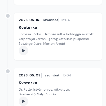
2026. 05. 16.
szombat
15:04
Kvaterka
Romzsa Tódor - film készült a boldoggá avatott
kárpátaljai vértanú görög katolikus püspökről.
Beszélgetőtárs: Marton Árpád
2026. 05. 09.
szombat
15:04
Kvaterka
Dr. Peták István orvos, rákkutató.
Szerkesztő: Sályi András