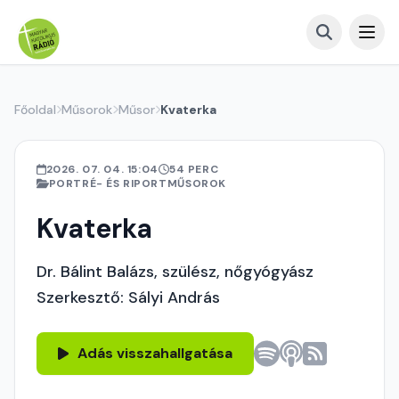
Főoldal
Műsorok
Műsor
Kvaterka
2026. 07. 04. 15:04
54 PERC
PORTRÉ- ÉS RIPORTMŰSOROK
Kvaterka
Dr. Bálint Balázs, szülész, nőgyógyász
Szerkesztő: Sályi András
Adás visszahallgatása