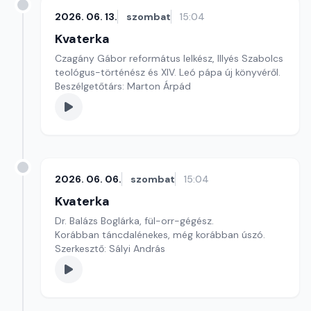
2026. 06. 13.
szombat
15:04
Kvaterka
Czagány Gábor református lelkész, Illyés Szabolcs
teológus-történész és XIV. Leó pápa új könyvéről.
Beszélgetőtárs: Marton Árpád
2026. 06. 06.
szombat
15:04
Kvaterka
Dr. Balázs Boglárka, fül-orr-gégész.
Korábban táncdalénekes, még korábban úszó.
Szerkesztő: Sályi András