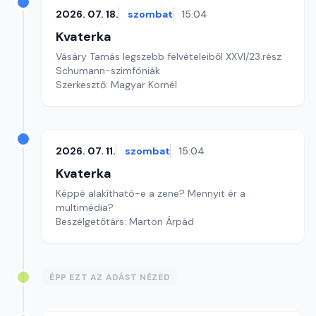
2026. 07. 18.
szombat
15:04
Kvaterka
Vásáry Tamás legszebb felvételeiből XXVI/23.rész
Schumann-szimfóniák
Szerkesztő: Magyar Kornél
2026. 07. 11.
szombat
15:04
Kvaterka
Képpé alakítható-e a zene? Mennyit ér a
multimédia?
Beszélgetőtárs: Marton Árpád
ÉPP EZT AZ ADÁST NÉZED