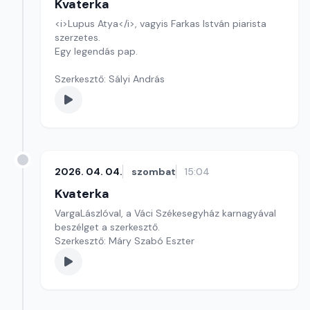
Kvaterka
<i>Lupus Atya</i>, vagyis Farkas István piarista
szerzetes.
Egy legendás pap.
Szerkesztő: Sályi András
2026. 04. 04.
szombat
15:04
Kvaterka
VargaLászlóval, a Váci Székesegyház karnagyával
beszélget a szerkesztő.
Szerkesztő: Máry Szabó Eszter