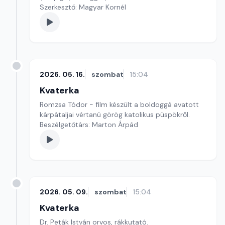
Szerkesztő: Magyar Kornél
2026. 05. 16.
szombat
15:04
Kvaterka
Romzsa Tódor - film készült a boldoggá avatott
kárpátaljai vértanú görög katolikus püspökről.
Beszélgetőtárs: Marton Árpád
2026. 05. 09.
szombat
15:04
Kvaterka
Dr. Peták István orvos, rákkutató.