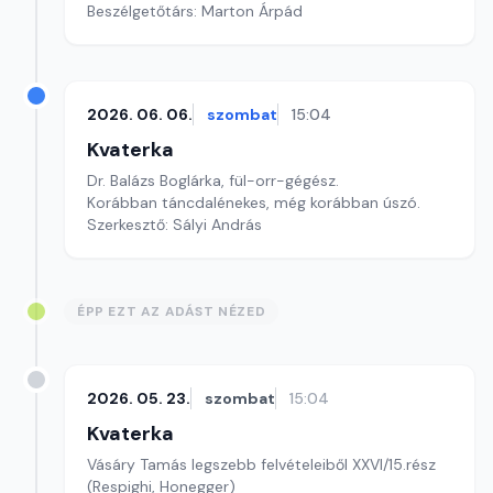
Beszélgetőtárs: Marton Árpád
2026. 06. 06.
szombat
15:04
Kvaterka
Dr. Balázs Boglárka, fül-orr-gégész.
Korábban táncdalénekes, még korábban úszó.
Szerkesztő: Sályi András
ÉPP EZT AZ ADÁST NÉZED
2026. 05. 23.
szombat
15:04
Kvaterka
Vásáry Tamás legszebb felvételeiből XXVI/15.rész
(Respighi, Honegger)