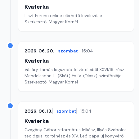
Kvaterka
Liszt Ferenc online elérhető levelezése
Szerkesztő: Magyar Kornél
2026. 06. 20.
szombat
15:04
Kvaterka
Vásáry Tamás legszebb felvételeiből XXVI/19. rész
Mendelssohn III. (Skót) és IV. (Olasz) szimfóniája
Szerkesztő: Magyar Kornél
2026. 06. 13.
szombat
15:04
Kvaterka
Czagány Gábor református lelkész, Illyés Szabolcs
teológus-történész és XIV. Leó pápa új könyvéről.