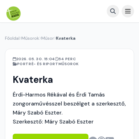
Főoldal
Műsorok
Műsor
Kvaterka
2026. 05. 30. 15:04
54 PERC
PORTRÉ- ÉS RIPORTMŰSOROK
Kvaterka
Érdi-Harmos Rékával és Érdi Tamás
zongoraművésszel beszélget a szerkesztő,
Máry Szabó Eszter.
Szerkesztő: Máry Szabó Eszter