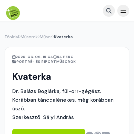
Főoldal
Műsorok
Műsor
Kvaterka
2026. 06. 06. 15:04
54 PERC
PORTRÉ- ÉS RIPORTMŰSOROK
Kvaterka
Dr. Balázs Boglárka, fül-orr-gégész.
Korábban táncdalénekes, még korábban
úszó.
Szerkesztő: Sályi András