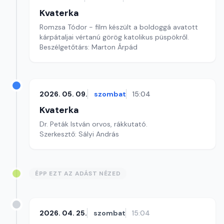
Kvaterka
Romzsa Tódor - film készült a boldoggá avatott
kárpátaljai vértanú görög katolikus püspökről.
Beszélgetőtárs: Marton Árpád
2026. 05. 09.
szombat
15:04
Kvaterka
Dr. Peták István orvos, rákkutató.
Szerkesztő: Sályi András
ÉPP EZT AZ ADÁST NÉZED
2026. 04. 25.
szombat
15:04