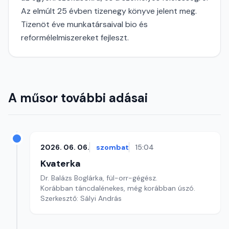
Az elmúlt 25 évben tizenegy könyve jelent meg.
Tizenöt éve munkatársaival bio és
reformélelmiszereket fejleszt.
A műsor további adásai
2026. 06. 06.
szombat
15:04
Kvaterka
Dr. Balázs Boglárka, fül-orr-gégész.
Korábban táncdalénekes, még korábban úszó.
Szerkesztő: Sályi András