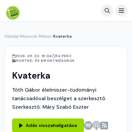
Főoldal
Műsorok
Műsor
Kvaterka
2026. 05. 02. 15:04
54 PERC
PORTRÉ- ÉS RIPORTMŰSOROK
Kvaterka
Tóth Gábor élelmiszer-tudományi
tanácsadóval beszélget a szerkesztő.
Szerkesztő: Máry Szabó Eszter
Adás visszahallgatása