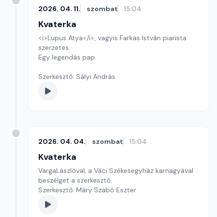
2026. 04. 11.
szombat
15:04
Kvaterka
<i>Lupus Atya</i>, vagyis Farkas István piarista
szerzetes.
Egy legendás pap.
Szerkesztő: Sályi András
2026. 04. 04.
szombat
15:04
Kvaterka
VargaLászlóval, a Váci Székesegyház karnagyával
beszélget a szerkesztő.
Szerkesztő: Máry Szabó Eszter