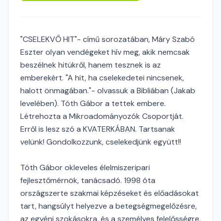
"CSELEKVŐ HIT"- című sorozatában, Máry Szabó
Eszter olyan vendégeket hív meg, akik nemcsak
beszélnek hitükről, hanem tesznek is az
emberekért. "A hit, ha cselekedetei nincsenek,
halott önmagában."- olvassuk a Bibliában (Jakab
levelében). Tóth Gábor a tettek embere.
Létrehozta a Mikroadományozók Csoportját.
Erről is lesz szó a KVATERKÁBAN. Tartsanak
velünk! Gondolkozzunk, cselekedjünk együtt!!
Tóth Gábor okleveles élelmiszeripari
fejlesztőmérnök, tanácsadó. 1998 óta
országszerte szakmai képzéseket és előadásokat
tart, hangsúlyt helyezve a betegségmegelőzésre,
az egyéni szokásokra, és a személyes felelősségre.