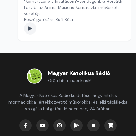
"Kamarazene a hivatásom"-vendégünk G.Horváth
László, az Anima Musicae Kamarazkr. művészeti
vezetője
Beszélgetőtárs: Ruff Béla
Magyar Katolikus Rádió
Örömhír mindenkinek!
A Magyar Katolikus Rádió küldetése, hogy hiteles
információkkal, értékközvetítő műsorokkal és lelki táplálékkal
szolgálja hallgatóit. Minden nap, 24 órában.