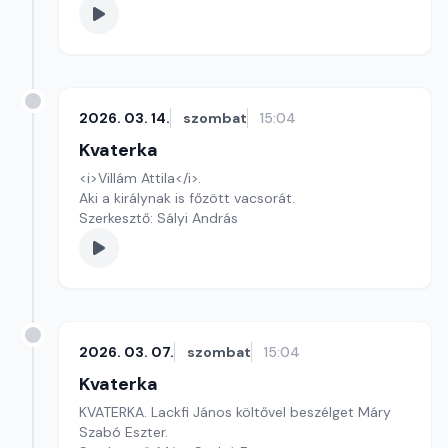
2026. 03. 14.
szombat
15:04
Kvaterka
<i>Villám Attila</i>.
Aki a királynak is főzött vacsorát.
Szerkesztő: Sályi András
2026. 03. 07.
szombat
15:04
Kvaterka
KVATERKA. Lackfi János költővel beszélget Máry
Szabó Eszter.