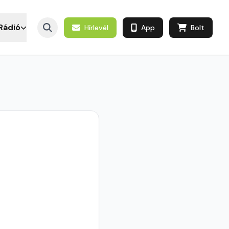
Rádió
Hírlevél
App
Bolt