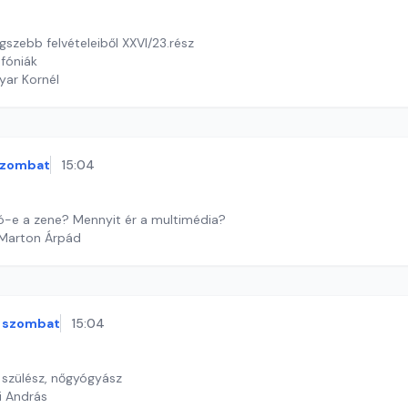
szebb felvételeiből XXVI/23.rész
fóniák
yar Kornél
szombat
15:04
ó-e a zene? Mennyit ér a multimédia?
 Marton Árpád
szombat
15:04
s, szülész, nőgyógyász
i András