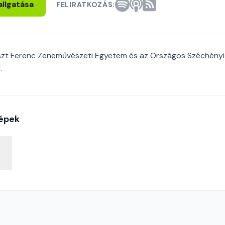
allgatása
FELIRATKOZÁS:
iszt Ferenc Zeneművészeti Egyetem és az Országos Széchényi
.
épek