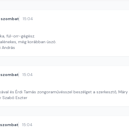
szombat
15:04
rka, fül-orr-gégész.
alénekes, még korábban úszó.
i András
szombat
15:04
ával és Érdi Tamás zongoraművésszel beszélget a szerkesztő, Máry 
y Szabó Eszter
szombat
15:04