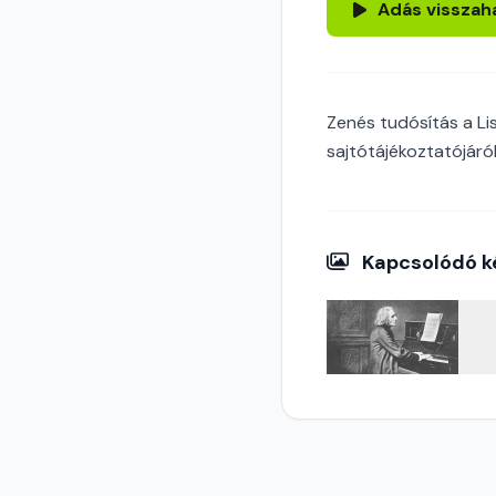
Adás visszah
Zenés tudósítás a L
sajtótájékoztatójáról
Kapcsolódó k