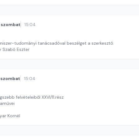
szombat
15:04
miszer-tudományi tanácsadóval beszélget a szerkesztő.
y Szabó Eszter
szombat
15:04
szebb felvételeiből XXVI/11.rész
raművei
yar Kornél