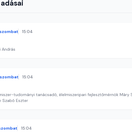
 adásai
szombat
15:04
i András
szombat
15:04
miszer-tudományi tanácsadó, élelmiszeripari fejlesztőmérnök Máry
y Szabó Eszter
szombat
15:04