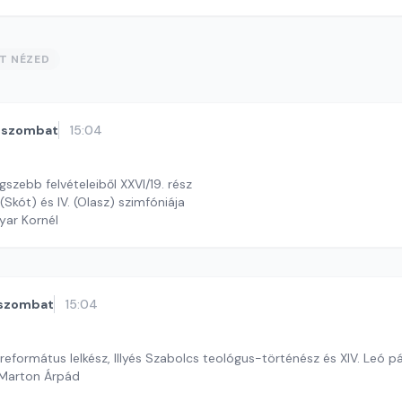
ST NÉZED
szombat
15:04
szebb felvételeiből XXVI/19. rész
(Skót) és IV. (Olasz) szimfóniája
yar Kornél
szombat
15:04
formátus lelkész, Illyés Szabolcs teológus-történész és XIV. Leó p
 Marton Árpád