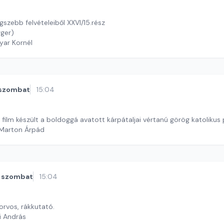
szebb felvételeiből XXVI/15.rész
gger)
yar Kornél
szombat
15:04
ilm készült a boldoggá avatott kárpátaljai vértanú görög katolikus 
 Marton Árpád
szombat
15:04
 orvos, rákkutató.
i András