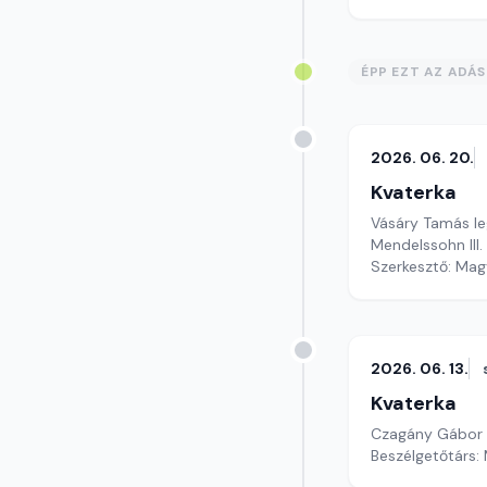
ÉPP EZT AZ ADÁ
2026. 06. 20.
Kvaterka
Vásáry Tamás leg
Mendelssohn III. 
Szerkesztő: Mag
2026. 06. 13.
Kvaterka
Czagány Gábor re
Beszélgetőtárs: