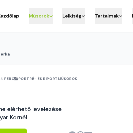
Kezdőlap
Műsorok
Lelkiség
Tartalmak
terka
54 PERC
PORTRÉ- ÉS RIPORTMŰSOROK
a
ine elérhető levelezése
yar Kornél