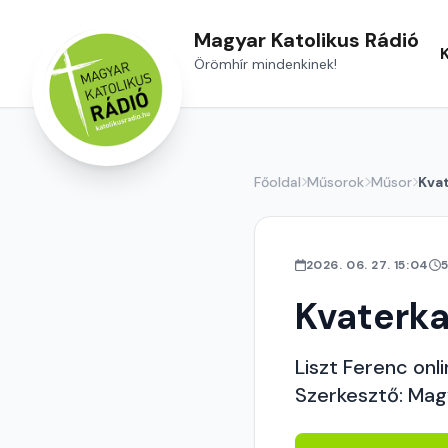
Magyar Katolikus Rádió
Örömhír mindenkinek!
Főoldal
Műsorok
Műsor
Kva
2026. 06. 27. 15:04
Kvaterk
Liszt Ferenc onl
Szerkesztő: Mag