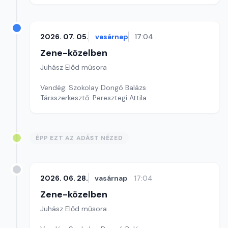
2026. 07. 05.
vasárnap
17:04
Zene-közelben
Juhász Előd műsora
Vendég: Szokolay Dongó Balázs
Társszerkesztő: Peresztegi Attila
ÉPP EZT AZ ADÁST NÉZED
2026. 06. 28.
vasárnap
17:04
Zene-közelben
Juhász Előd műsora