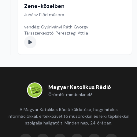
Zene-közelben
Juhász Előd műsora
vendég: Gyúriványi Ráth György
Társszerkesztő: Peresztegi Attila
Magyar Katolikus Rádió
Örömhír mindenkinek!
A Magyar Katolikus Rádió küldetése, hogy hiteles
információkkal, értékközvetítő műsorokkal és lelki táplálékkal
szolgálja hallgatóit. Minden nap, 24 órában.