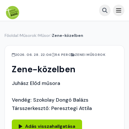
Főoldal
Műsorok
Műsor
Zene-közelben
2026. 06. 28. 22:04
54 PERC
ZENEI MŰSOROK
Zene-közelben
Juhász Előd műsora
Vendég: Szokolay Dongó Balázs
Társszerkesztő: Peresztegi Attila
Adás visszahallgatása