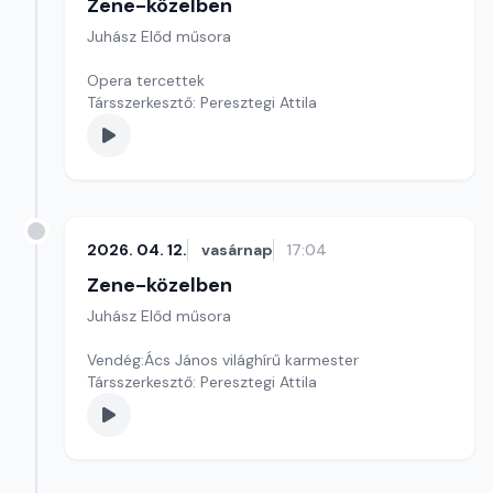
Zene-közelben
Juhász Előd műsora
Opera tercettek
Társszerkesztő: Peresztegi Attila
2026. 04. 12.
vasárnap
17:04
Zene-közelben
Juhász Előd műsora
Vendég:Ács János világhírű karmester
Társszerkesztő: Peresztegi Attila