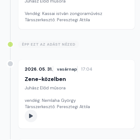
Juhász Előd műsora
Vendég: Kassai istván zongoraművész
Társszerkesztő: Peresztegi Attila
ÉPP EZT AZ ADÁST NÉZED
2026. 05. 31.
vasárnap
17:04
Zene-közelben
Juhász Előd műsora
vendég: Nemlaha György
Társszerkesztő: Peresztegi Attila