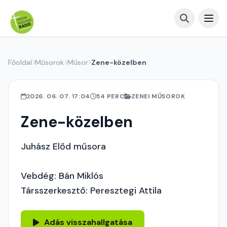
Főoldal
Műsorok
Műsor
Zene-közelben
2026. 06. 07. 17:04
54 PERC
ZENEI MŰSOROK
Zene-közelben
Juhász Előd műsora
Vebdég: Bán Miklós
Társszerkesztő: Peresztegi Attila
Adás visszahallgatása