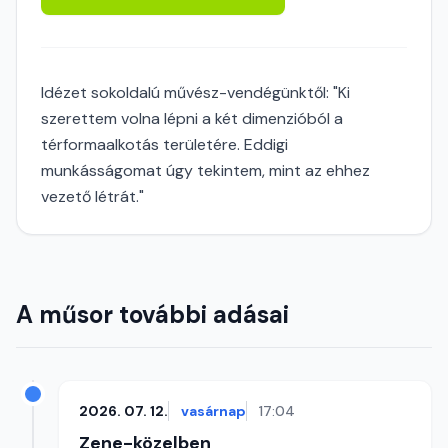
Idézet sokoldalú művész-vendégünktől: "Ki
szerettem volna lépni a két dimenzióból a
térformaalkotás területére. Eddigi
munkásságomat úgy tekintem, mint az ehhez
vezető létrát."
A műsor további adásai
2026. 07. 12.
vasárnap
17:04
Zene-közelben