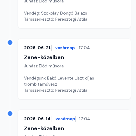
Juhász Előd műsora
Vendég: Szokolay Dongó Balázs
Társszerkesztő: Peresztegi Attila
2026. 06. 21.
vasárnap
17:04
Zene-közelben
Juhász Előd műsora
Vendégünk Bakó Levente Liszt díjas
trombitaművész
Társszerkesztő: Peresztegi Attila
2026. 06. 14.
vasárnap
17:04
Zene-közelben