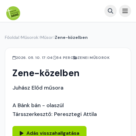
Főoldal
Műsorok
Műsor
Zene-közelben
2026. 05. 10. 17:04
54 PERC
ZENEI MŰSOROK
Zene-közelben
Juhász Előd műsora
A Bánk bán - olaszúl
Társszerkesztő: Peresztegi Attila
Adás visszahallgatása