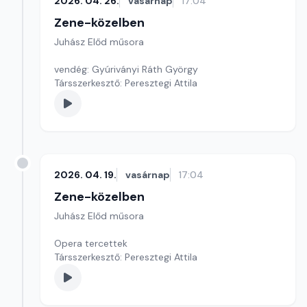
2026. 04. 26.
vasárnap
17:04
Zene-közelben
Juhász Előd műsora
vendég: Gyúriványi Ráth György
Társszerkesztő: Peresztegi Attila
2026. 04. 19.
vasárnap
17:04
Zene-közelben
Juhász Előd műsora
Opera tercettek
Társszerkesztő: Peresztegi Attila