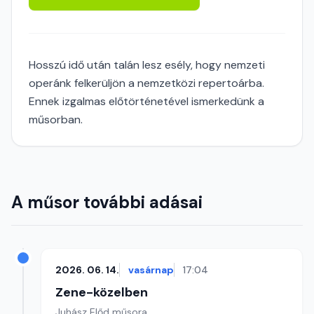
Hosszú idő után talán lesz esély, hogy nemzeti
operánk felkerüljön a nemzetközi repertoárba.
Ennek izgalmas előtörténetével ismerkedünk a
műsorban.
A műsor további adásai
2026. 06. 14.
vasárnap
17:04
Zene-közelben
Juhász Előd műsora