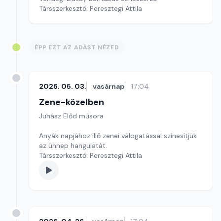
Társszerkesztő: Peresztegi Attila
ÉPP EZT AZ ADÁST NÉZED
2026. 05. 03.
vasárnap
17:04
Zene-közelben
Juhász Előd műsora
Anyák napjához illő zenei válogatással színesítjük
az ünnep hangulatát.
Társszerkesztő: Peresztegi Attila