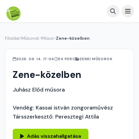
Főoldal
Műsorok
Műsor
Zene-közelben
2026. 06. 14. 17:04
54 PERC
ZENEI MŰSOROK
Zene-közelben
Juhász Előd műsora
Vendég: Kassai istván zongoraművész
Társszerkesztő: Peresztegi Attila
Adás visszahallgatása