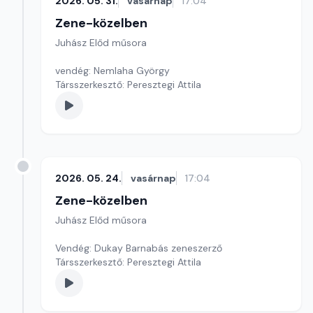
2026. 05. 31.
vasárnap
17:04
Zene-közelben
Juhász Előd műsora
vendég: Nemlaha György
Társszerkesztő: Peresztegi Attila
2026. 05. 24.
vasárnap
17:04
Zene-közelben
Juhász Előd műsora
Vendég: Dukay Barnabás zeneszerző
Társszerkesztő: Peresztegi Attila