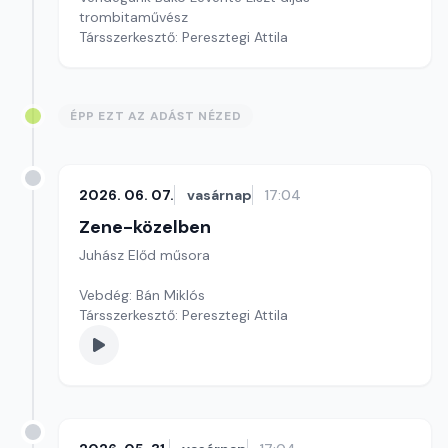
trombitaművész
Társszerkesztő: Peresztegi Attila
ÉPP EZT AZ ADÁST NÉZED
2026. 06. 07.
vasárnap
17:04
Zene-közelben
Juhász Előd műsora
Vebdég: Bán Miklós
Társszerkesztő: Peresztegi Attila