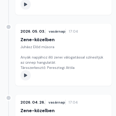
2026. 05. 03.
vasárnap
17:04
Zene-közelben
Juhász Előd műsora
Anyák napjához illő zenei válogatással színesítjük
az ünnep hangulatát.
Társszerkesztő: Peresztegi Attila
2026. 04. 26.
vasárnap
17:04
Zene-közelben