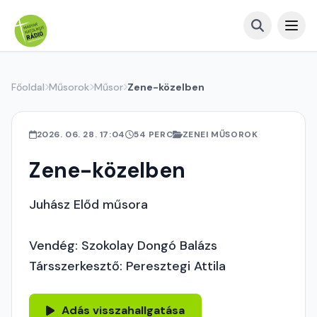
Főoldal
Műsorok
Műsor
Zene-közelben
2026. 06. 28. 17:04
54 PERC
ZENEI MŰSOROK
Zene-közelben
Juhász Előd műsora
Vendég: Szokolay Dongó Balázs
Társszerkesztő: Peresztegi Attila
Adás visszahallgatása