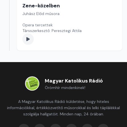
Zene-közelben
Juhász Előd műsora
Opera tercettek
Társszerkesztő: Peresztegi Attila
Magyar Katolikus Rádió
Örömhír mindenkinek!
A Magyar Katolikus Rádió küldetése, hogy hiteles
információkkal, értékközvetítő műsorokkal és lelki táplálékkal
szolgálja hallgatóit. Minden nap, 24 órában.