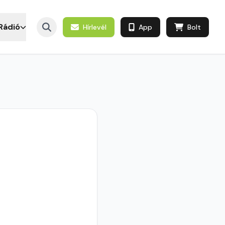
Rádió
Hírlevél
App
Bolt