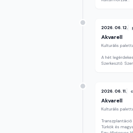
szerkesztő: Szen
2026. 06. 12.
Akvarell
Kulturális palett
A hét legérdeke
Szerkesztő: Szen
2026. 06. 11.
c
Akvarell
Kulturális palett
Transzplantáció 
Türkök és magy
Egy állatorvos l