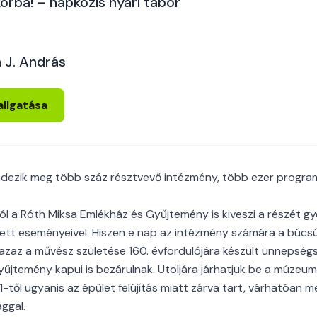
orba! – napközis nyári tábor
 J. András
allgatása
ezik meg több száz résztvevő intézmény, több ezer progra
l a Róth Miksa Emlékház és Gyűjtemény is kiveszi a részét g
ett eseményeivel. Hiszen e nap az intézmény számára a búcsú é
azaz a művész születése 160. évfordulójára készült ünnepség
űjtemény kapui is bezárulnak. Utoljára járhatjuk be a múzeum t
1-től ugyanis az épület felújítás miatt zárva tart, várhatóan m
ggal.