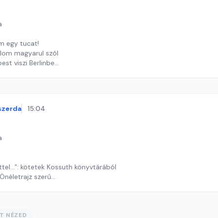
a
m egy tucat!
alom magyarul szól
est viszi Berlinbe
y György András
szerda
15:04
a
ttel...”: kötetek Kossuth könyvtárából
 Önéletrajz szerű
ekas Gyöngyvér
ST NÉZED