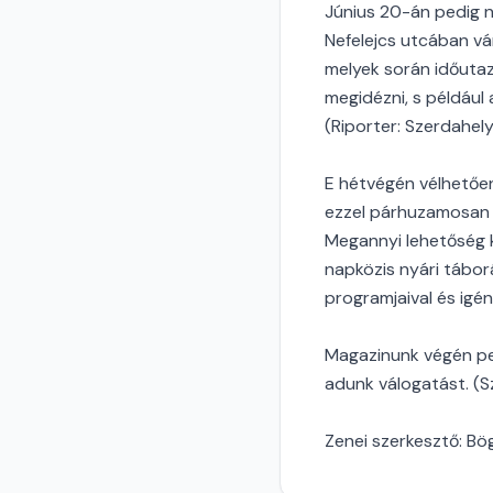
Június 20-án pedig n
Nefelejcs utcában vá
melyek során időutaz
megidézni, s például
(Riporter: Szerdahel
E hétvégén vélhetően
ezzel párhuzamosan k
Megannyi lehetőség 
napközis nyári táborá
programjaival és igén
Magazinunk végén ped
adunk válogatást. (Sz
Zenei szerkesztő: Bö