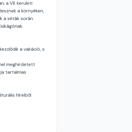
a VII. kerületi
lesznek a környéken,
k a séták során
Csikágónak.
kezdődik a vakáció, s
mel meghirdetett
rja tartalmas
urális híreiből