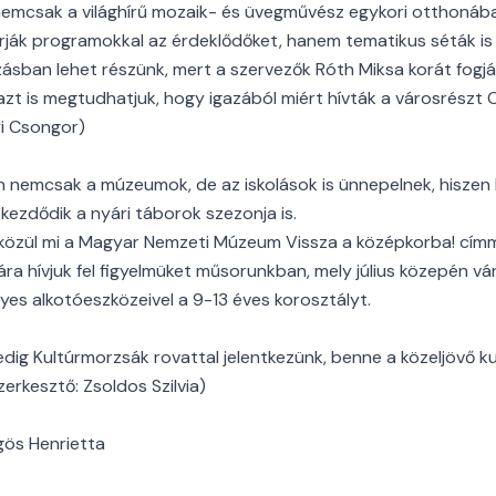
emcsak a világhírű mozaik- és üvegművész egykori otthonában, 
rják programokkal az érdeklődőket, hanem tematikus séták is 
ásban lehet részünk, mert a szervezők Róth Miksa korát fogjá
 azt is megtudhatjuk, hogy igazából miért hívták a városrészt 
yi Csongor)
 nemcsak a múzeumok, de az iskolások is ünnepelnek, hiszen 
ezdődik a nyári táborok szezonja is.
közül mi a Magyar Nemzeti Múzeum Vissza a középkorba! cím
ra hívjuk fel figyelmüket műsorunkban, mely július közepén vá
yes alkotóeszközeivel a 9-13 éves korosztályt.
ig Kultúrmorzsák rovattal jelentkezünk, benne a közeljövő kult
erkesztő: Zsoldos Szilvia)
gös Henrietta