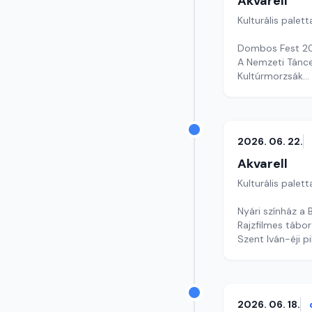
Akvarell
Kulturális palett
Dombos Fest 
A Nemzeti Tánc
Kultúrmorzsák
Szerkesztő: Csu
2026. 06. 22.
Akvarell
Kulturális palett
Nyári színház a 
Rajzfilmes tábo
Szent Iván-éji p
szerkesztő: Szen
2026. 06. 18.