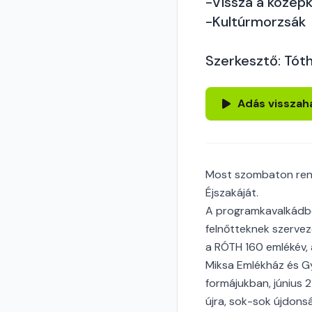
-Vissza a középk
-Kultúrmorzsák
Szerkesztő: Tóth
Adás visszah
Most szombaton rend
Éjszakáját.
A programkavalkádbó
felnőtteknek szervez
a RÓTH 160 emlékév, 
Miksa Emlékház és Gy
formájukban, június 2
újra, sok-sok újdonsá