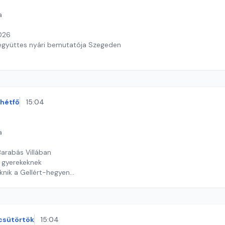
a
2026
együttes nyári bemutatója Szegeden
th Judit
hétfő
15:04
a
Barabás Villában
r gyerekeknek
iknik a Gellért-hegyen
timrei Kristóf
csütörtök
15:04