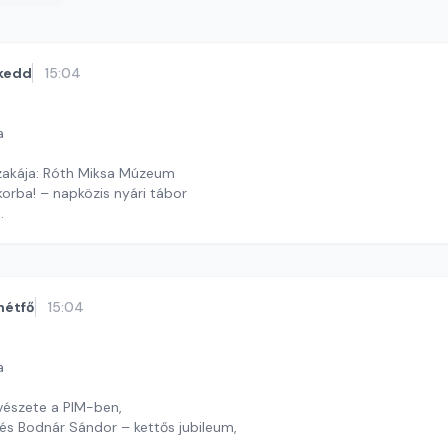
kedd
15:04
a
akája: Róth Miksa Múzeum
orba! – napközis nyári tábor
 J. András
hétfő
15:04
a
vészete a PIM-ben,
és Bodnár Sándor – kettős jubileum,