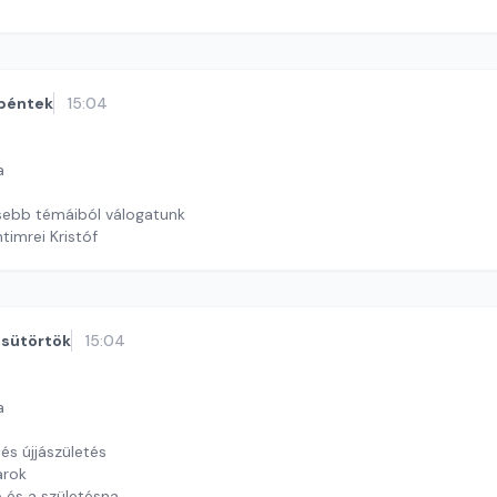
timrei Kristóf
péntek
15:04
a
sebb témáiból válogatunk
timrei Kristóf
sütörtök
15:04
a
és újjászületés
arok
ó és a születésnap