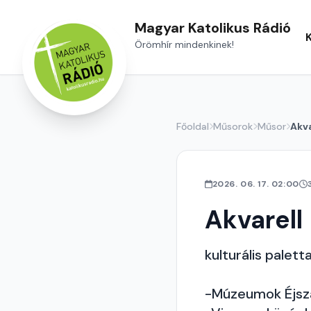
Magyar Katolikus Rádió
Örömhír mindenkinek!
Főoldal
Műsorok
Műsor
Akva
2026. 06. 17. 02:00
Akvarell
kulturális palett
-Múzeumok Éjsz