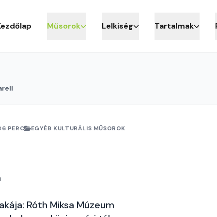
Kezdőlap
Műsorok
Lelkiség
Tartalmak
rell
36 PERC
EGYÉB KULTURÁLIS MŰSOROK
a
akája: Róth Miksa Múzeum