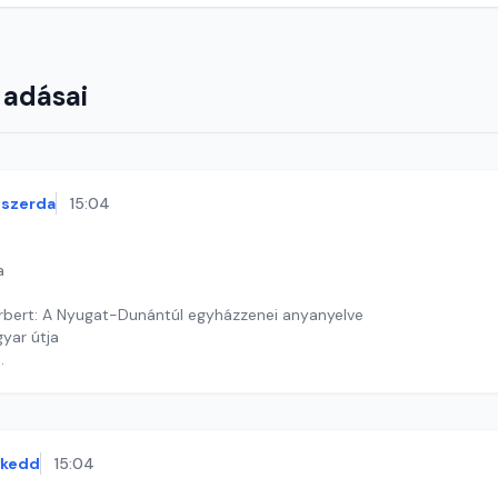
 adásai
szerda
15:04
a
bert: A Nyugat-Dunántúl egyházzenei anyanyelve
yar útja
ekas Gyöngyvér
kedd
15:04