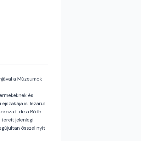
mjával a Múzeumok
yermekeknek és
jszakája is: lezárul
sorozat, de a Róth
ereit jelenlegi
egújultan ősszel nyit