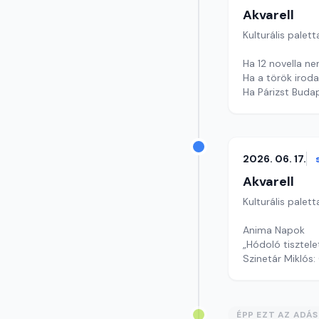
Akvarell
Kulturális palett
Ha 12 novella ne
Ha a török irod
Ha Párizst Budap
Szerkesztő: Nag
2026. 06. 17.
Akvarell
Kulturális palett
Anima Napok
„Hódoló tisztele
Szinetár Miklós:
Szerkesztő: Faz
ÉPP EZT AZ ADÁ