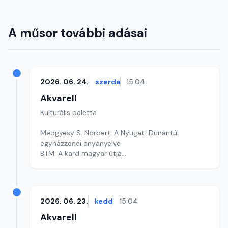
A műsor további adásai
2026. 06. 24.
szerda
15:04
Akvarell
Kulturális paletta
Medgyesy S. Norbert: A Nyugat-Dunántúl
egyházzenei anyanyelve
BTM: A kard magyar útja
Homoludens.hu
Szerkesztő: Fazekas Gyöngyvér
2026. 06. 23.
kedd
15:04
Akvarell