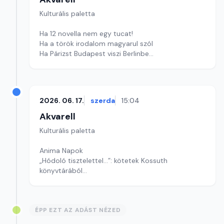
Kulturális paletta
Ha 12 novella nem egy tucat!
Ha a török irodalom magyarul szól
Ha Párizst Budapest viszi Berlinbe
Szerkesztő: Nagy György András
2026. 06. 17.
szerda
15:04
Akvarell
Kulturális paletta
Anima Napok
„Hódoló tisztelettel...”: kötetek Kossuth
könyvtárából
Szinetár Miklós: Önéletrajz szerű
Szerkesztő: Fazekas Gyöngyvér
ÉPP EZT AZ ADÁST NÉZED