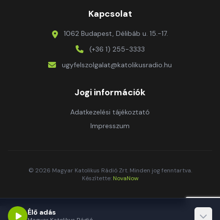
Kapcsolat
1062 Budapest, Délibáb u. 15.-17.
(+36 1) 255-3333
ugyfelszolgalat@katolikusradio.hu
Jogi információk
Adatkezelési tájékoztató
Impresszum
© 2026 Magyar Katolikus Rádió Zrt. Minden jog fenntartva.
Készítette:
NovaNow
Élő adás
Magyar Katolikus Rádió