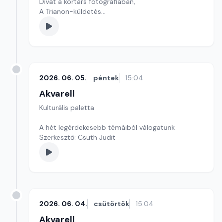
Divat a kortárs fotográfiában,
A Trianon-küldetés
szerkesztő: Szentimrei Kristóf
2026. 06. 05.
péntek
15:04
Akvarell
Kulturális paletta
A hét legérdekesebb témáiból válogatunk
Szerkesztő: Csuth Judit
2026. 06. 04.
csütörtök
15:04
Akvarell