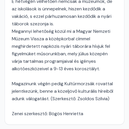
E hétvégén vélhetően nemcsak a múzeumok, de
az iskolások is ünnepelnek, hiszen kezdődik a
vakáció, s ezzel párhuzamosan kezdődik a nyári
táborok szezonja is.
Megannyi lehetőség közül mi a Magyar Nemzeti
Múzeum Vissza a középkorba! címmel
meghirdetett napközis nyári táborára hívjuk fel
figyelmüket műsorunkban, mely július közepén
várja tartalmas programjaival és igényes
alkotóeszközeivel a 9-13 éves korosztályt.
Magazinunk végén pedig Kultúrmorzsák rovattal
jelentkezünk, benne a közeljövő kulturális híreiből
adunk válogatást. (Szerkesztő: Zsoldos Szilvia)
Zenei szerkesztő: Bögös Henrietta