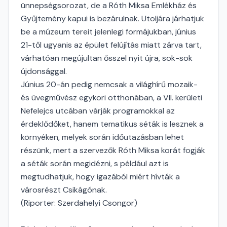
ünnepségsorozat, de a Róth Miksa Emlékház és
Gyűjtemény kapui is bezárulnak. Utoljára járhatjuk
be a múzeum tereit jelenlegi formájukban, június
21-től ugyanis az épület felújítás miatt zárva tart,
várhatóan megújultan ősszel nyit újra, sok-sok
újdonsággal.
Június 20-án pedig nemcsak a világhírű mozaik-
és üvegművész egykori otthonában, a VII. kerületi
Nefelejcs utcában várják programokkal az
érdeklődőket, hanem tematikus séták is lesznek a
környéken, melyek során időutazásban lehet
részünk, mert a szervezők Róth Miksa korát fogják
a séták során megidézni, s például azt is
megtudhatjuk, hogy igazából miért hívták a
városrészt Csikágónak.
(Riporter: Szerdahelyi Csongor)