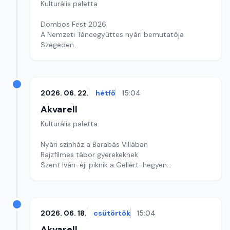
Kulturális paletta
Dombos Fest 2026
A Nemzeti Táncegyüttes nyári bemutatója
Szegeden
Kultúrmorzsák
Szerkesztő: Csuth Judit
2026. 06. 22.
hétfő
15:04
Akvarell
Kulturális paletta
Nyári színház a Barabás Villában
Rajzfilmes tábor gyerekeknek
Szent Iván-éji piknik a Gellért-hegyen
szerkesztő: Szentimrei Kristóf
2026. 06. 18.
csütörtök
15:04
Akvarell