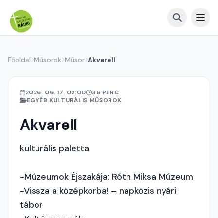
Főoldal
Műsorok
Műsor
Akvarell
2026. 06. 17. 02:00
36 PERC
EGYÉB KULTURÁLIS MŰSOROK
Akvarell
kulturális paletta
-Múzeumok Éjszakája: Róth Miksa Múzeum
-Vissza a középkorba! – napközis nyári
tábor