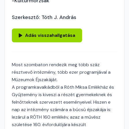
-Kultúrmorzsák
Szerkesztő: Tóth J. András
Adás visszahallgatása
Most szombaton rendezik meg több száz
résztvevő intézmény, több ezer programjával a
Múzeumok Éjszakáját.
A programkavalkádból a Róth Miksa Emlékház és
Gyűjtemény is kiveszi a részét gyermekeknek és
felnőtteknek szervezett eseményeivel. Hiszen e
nap az intézmény számára a búcsú éjszakája is:
lezárul a RÓTH 160 emlékév, azaz a művész
születése 160. évfordulójára készült