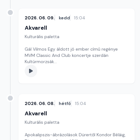
2026. 06. 09.
kedd
15:04
Akvarell
Kulturális paletta
Gál Vilmos Egy áldott jó ember című regénye
MVM Classic And Club koncertje szerdán
Kultúrmorzsák
Szerkesztő: Tóth J. András
2026. 06. 08.
hétfő
15:04
Akvarell
Kulturális paletta
Apokalipszis-ábrázolások Dürertől Kondor Béláig,