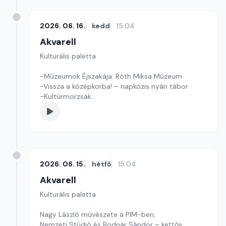
2026. 06. 16.
kedd
15:04
Akvarell
Kulturális paletta
-Múzeumok Éjszakája: Róth Miksa Múzeum
-Vissza a középkorba! – napközis nyári tábor
-Kultúrmorzsák
Szerkesztő: Tóth J. András
2026. 06. 15.
hétfő
15:04
Akvarell
Kulturális paletta
Nagy László művészete a PIM-ben,
Nemzeti Stúdió és Bodnár Sándor – kettős