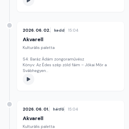
2026. 06. 02.
kedd
15:04
Akvarell
Kulturális paletta
S4: Baráz Ádám zongoraművész
Könyv: Az Édes szép zöld fáim – Jókai Mór a
Svábhegyen
Kultúrmorzsák
Szerkesztő: Tóth J. András
2026. 06. 01.
hétfő
15:04
Akvarell
Kulturális paletta