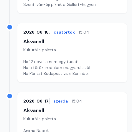
Szent Iván-éji piknik a Gellért-hegyen
szerkesztő: Szentimrei Kristóf
2026. 06. 18.
csütörtök
15:04
Akvarell
Kulturális paletta
Ha 12 novella nem egy tucat!
Ha a török irodalom magyarul szól
Ha Párizst Budapest viszi Berlinbe
Szerkesztő: Nagy György András
2026. 06. 17.
szerda
15:04
Akvarell
Kulturális paletta
Anima Napok