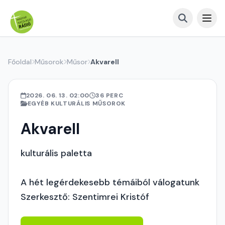
Főoldal
Műsorok
Műsor
Akvarell
2026. 06. 13. 02:00
36 PERC
EGYÉB KULTURÁLIS MŰSOROK
Akvarell
kulturális paletta
A hét legérdekesebb témáiból válogatunk
Szerkesztő: Szentimrei Kristóf