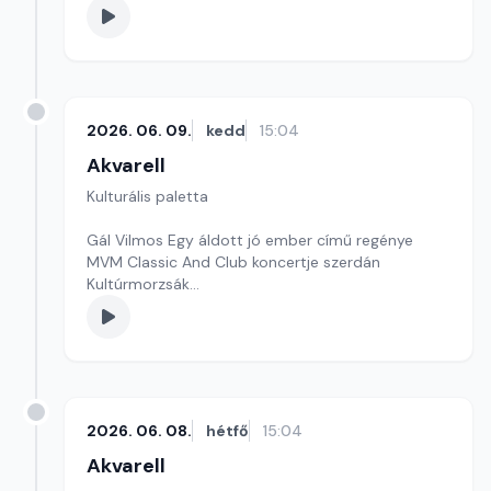
2026. 06. 09.
kedd
15:04
Akvarell
Kulturális paletta
Gál Vilmos Egy áldott jó ember című regénye
MVM Classic And Club koncertje szerdán
Kultúrmorzsák
Szerkesztő: Tóth J. András
2026. 06. 08.
hétfő
15:04
Akvarell