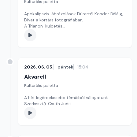
Kulturális paletta
Apokalipszis-ábrázolások Dürertől Kondor Béláig,
Divat a kortárs fotográfiában,
A Trianon-küldetés
szerkesztő: Szentimrei Kristóf
2026. 06. 05.
péntek
15:04
Akvarell
Kulturális paletta
A hét legérdekesebb témáiból válogatunk
Szerkesztő: Csuth Judit