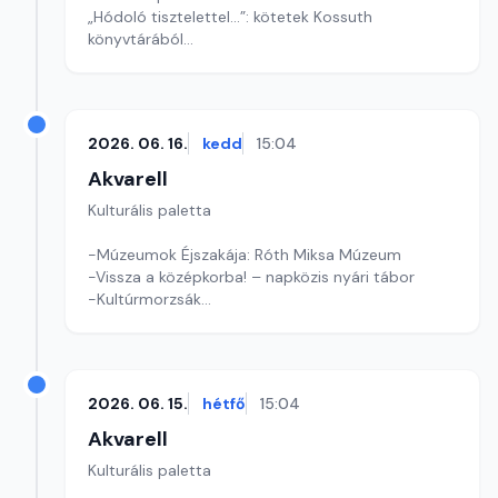
„Hódoló tisztelettel...”: kötetek Kossuth
könyvtárából
Szinetár Miklós: Önéletrajz szerű
Szerkesztő: Fazekas Gyöngyvér
2026. 06. 16.
kedd
15:04
Akvarell
Kulturális paletta
-Múzeumok Éjszakája: Róth Miksa Múzeum
-Vissza a középkorba! – napközis nyári tábor
-Kultúrmorzsák
Szerkesztő: Tóth J. András
2026. 06. 15.
hétfő
15:04
Akvarell
Kulturális paletta