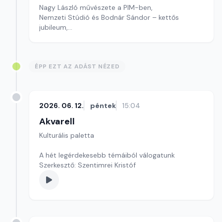
Nagy László művészete a PIM-ben,
Nemzeti Stúdió és Bodnár Sándor – kettős
jubileum,
Kultúrmorzsa
szerkesztő: Szentimrei Kristóf
ÉPP EZT AZ ADÁST NÉZED
2026. 06. 12.
péntek
15:04
Akvarell
Kulturális paletta
A hét legérdekesebb témáiból válogatunk
Szerkesztő: Szentimrei Kristóf