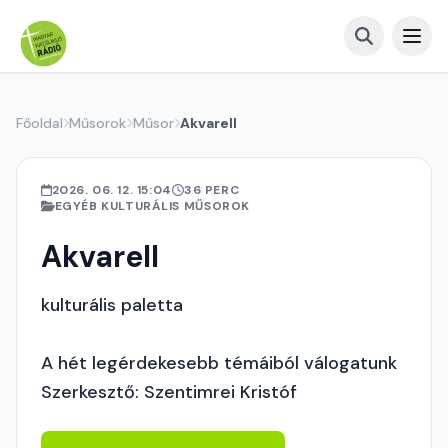
Főoldal
Műsorok
Műsor
Akvarell
2026. 06. 12. 15:04
36 PERC
EGYÉB KULTURÁLIS MŰSOROK
Akvarell
kulturális paletta
A hét legérdekesebb témáiból válogatunk
Szerkesztő: Szentimrei Kristóf