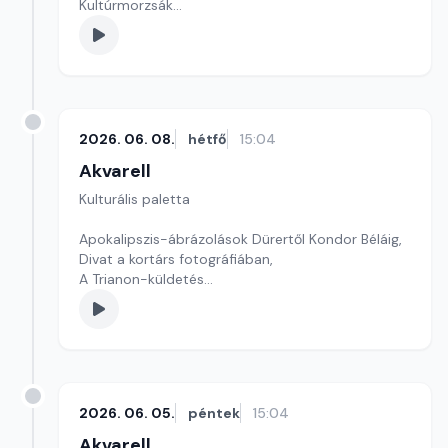
Kultúrmorzsák
Szerkesztő: Tóth J. András
2026. 06. 08.
hétfő
15:04
Akvarell
Kulturális paletta
Apokalipszis-ábrázolások Dürertől Kondor Béláig,
Divat a kortárs fotográfiában,
A Trianon-küldetés
szerkesztő: Szentimrei Kristóf
2026. 06. 05.
péntek
15:04
Akvarell