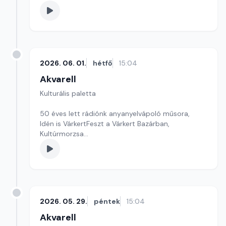
Kultúrmorzsák
Szerkesztő: Tóth J. András
2026. 06. 01.
hétfő
15:04
Akvarell
Kulturális paletta
50 éves lett rádiónk anyanyelvápoló műsora,
Idén is VárkertFeszt a Várkert Bazárban,
Kultúrmorzsa
szerkesztő: Szentimrei Kristóf
2026. 05. 29.
péntek
15:04
Akvarell