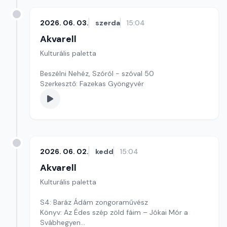
2026. 06. 03.
szerda
15:04
Akvarell
Kulturális paletta
Beszélni Nehéz, Szóról - szóval 50
Szerkesztő: Fazekas Gyöngyvér
2026. 06. 02.
kedd
15:04
Akvarell
Kulturális paletta
S4: Baráz Ádám zongoraművész
Könyv: Az Édes szép zöld fáim – Jókai Mór a
Svábhegyen