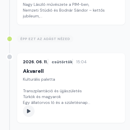
Nagy László művészete a PIM-ben,
Nemzeti Stúdió és Bodnár Sándor – kettős
jubileum,
Kultúrmorzsa
szerkesztő: Szentimrei Kristóf
ÉPP EZT AZ ADÁST NÉZED
2026. 06. 11.
csütörtök
15:04
Akvarell
Kulturális paletta
Transzplantáció és újjászületés
Türkök és magyarok
Egy állatorvos ló és a születésnap
Szerkesztő: Nagy György András