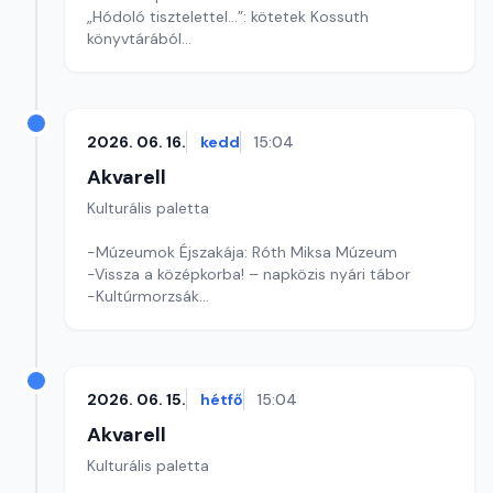
„Hódoló tisztelettel...”: kötetek Kossuth
könyvtárából
Szinetár Miklós: Önéletrajz szerű
Szerkesztő: Fazekas Gyöngyvér
2026. 06. 16.
kedd
15:04
Akvarell
Kulturális paletta
-Múzeumok Éjszakája: Róth Miksa Múzeum
-Vissza a középkorba! – napközis nyári tábor
-Kultúrmorzsák
Szerkesztő: Tóth J. András
2026. 06. 15.
hétfő
15:04
Akvarell
Kulturális paletta