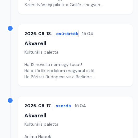
Szent Iván-éji piknik a Gellért-hegyen
szerkesztő: Szentimrei Kristóf
2026. 06. 18.
csütörtök
15:04
Akvarell
Kulturális paletta
Ha 12 novella nem egy tucat!
Ha a török irodalom magyarul szól
Ha Párizst Budapest viszi Berlinbe
Szerkesztő: Nagy György András
2026. 06. 17.
szerda
15:04
Akvarell
Kulturális paletta
Anima Napok