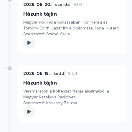
2026. 05. 20.
szerda
9:04
Házunk táján
Magyar nők India vonzásában. Fori Néhrú és
Tömöry Edith. Lázár Imre diplomata, India-kutató
Szerkesztő: Szabó Csilla
2026. 05. 19.
kedd
9:04
Házunk táján
Versmaraton a Költészet Napja alkalmából a
Magyar Katolikus Rádióban
Szerkesztő: Kövesdy Zsuzsa