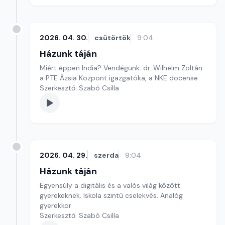
2026. 04. 30.
csütörtök
9:04
Házunk táján
Miért éppen India? Vendégünk: dr. Wilhelm Zoltán
a PTE Ázsia Központ igazgatóka, a NKE docense
Szerkesztő: Szabó Csilla
2026. 04. 29.
szerda
9:04
Házunk táján
Egyensúly a digitális és a valós világ között
gyerekeknek. Iskola szintű cselekvés. Analóg
gyerekkor
Szerkesztő: Szabó Csilla