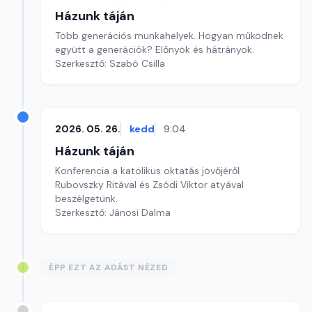
Házunk táján
Több generációs munkahelyek. Hogyan működnek
együtt a generációk? Előnyök és hátrányok.
Szerkesztő: Szabó Csilla
2026. 05. 26.
kedd
9:04
Házunk táján
Konferencia a katolikus oktatás jövőjéről
Rubovszky Ritával és Zsódi Viktor atyával
beszélgetünk.
Szerkesztő: Jánosi Dalma
ÉPP EZT AZ ADÁST NÉZED