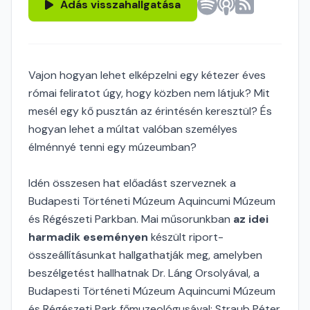
Adás visszahallgatása
Vajon hogyan lehet elképzelni egy kétezer éves
római feliratot úgy, hogy közben nem látjuk? Mit
mesél egy kő pusztán az érintésén keresztül? És
hogyan lehet a múltat valóban személyes
élménnyé tenni egy múzeumban?
Idén összesen hat előadást szerveznek a
Budapesti Történeti Múzeum Aquincumi Múzeum
és Régészeti Parkban. Mai műsorunkban
az idei
harmadik eseményen
készült riport-
összeállításunkat hallgathatják meg, amelyben
beszélgetést hallhatnak Dr. Láng Orsolyával, a
Budapesti Történeti Múzeum Aquincumi Múzeum
és Régészeti Park főmuzeológusával; Straub Péter