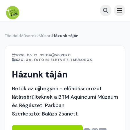
Főoldal
Műsorok
Műsor
Házunk táján
2026. 05. 21. 09:04
56 PERC
SZOLGÁLTATÓ ÉS ÉLETVITELI MŰSOROK
Házunk táján
Betűk az ujjbegyen - előadássorozat
látássérülteknek a BTM Aquincumi Múzeum
és Régészeti Parkban
Szerkesztő: Balázs Zsanett