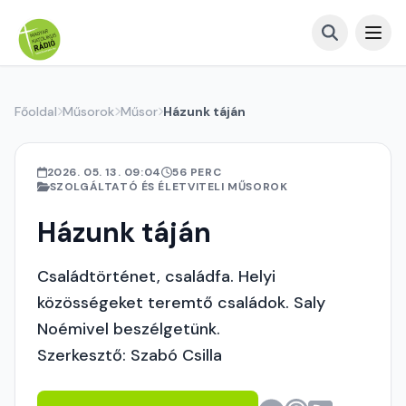
Főoldal
Műsorok
Műsor
Házunk táján
2026. 05. 13. 09:04
56 PERC
SZOLGÁLTATÓ ÉS ÉLETVITELI MŰSOROK
Házunk táján
Családtörténet, családfa. Helyi
közösségeket teremtő családok. Saly
Noémivel beszélgetünk.
Szerkesztő: Szabó Csilla