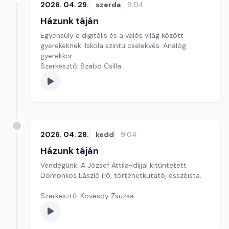
2026. 04. 29.
szerda
9:04
Házunk táján
Egyensúly a digitális és a valós világ között
gyerekeknek. Iskola szintű cselekvés. Analóg
gyerekkor
Szerkesztő: Szabó Csilla
2026. 04. 28.
kedd
9:04
Házunk táján
Vendégünk: A József Attila-díjjal kitüntetett
Domonkos László író, történetkutató, esszéista.
Szerkesztő: Kövesdy Zsuzsa