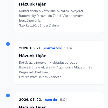
Házunk táján
Konferencia a katolikus oktatás jövőjéről
Rubovszky Ritával és Zsódi Viktor atyával
beszélgetünk.
Szerkesztő: Jánosi Dalma
2026. 05. 21.
csütörtök
9:04
Házunk táján
Betűk az ujjbegyen - előadássorozat
látássérülteknek a BTM Aquincumi Múzeum és
Régészeti Parkban
Szerkesztő: Balázs Zsanett
2026. 05. 20.
szerda
9:04
Házunk táján