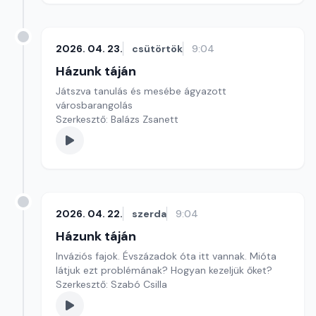
2026. 04. 23.
csütörtök
9:04
Házunk táján
Játszva tanulás és mesébe ágyazott
városbarangolás
Szerkesztő: Balázs Zsanett
2026. 04. 22.
szerda
9:04
Házunk táján
Inváziós fajok. Évszázadok óta itt vannak. Mióta
látjuk ezt problémának? Hogyan kezeljük őket?
Szerkesztő: Szabó Csilla