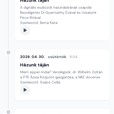
Házunk táján
A digitális eszközök használatának csapdái
Beszélgetés Dr.Gyarmathy Évával és Uzsalyné
Pécsi Ritával
Szerkesztő: Berta Kata
2026. 04. 30.
csütörtök
9:04
Házunk táján
Miért éppen India? Vendégünk: dr. Wilhelm Zoltán
a PTE Ázsia Központ igazgatóka, a NKE docense
Szerkesztő: Szabó Csilla