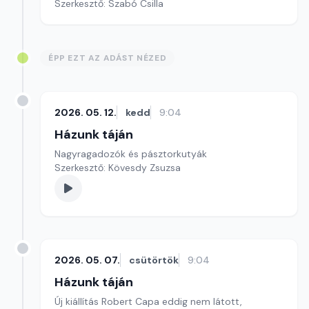
Szerkesztő: Szabó Csilla
ÉPP EZT AZ ADÁST NÉZED
2026. 05. 12.
kedd
9:04
Házunk táján
Nagyragadozók és pásztorkutyák
Szerkesztő: Kövesdy Zsuzsa
2026. 05. 07.
csütörtök
9:04
Házunk táján
Új kiállítás Robert Capa eddig nem látott,