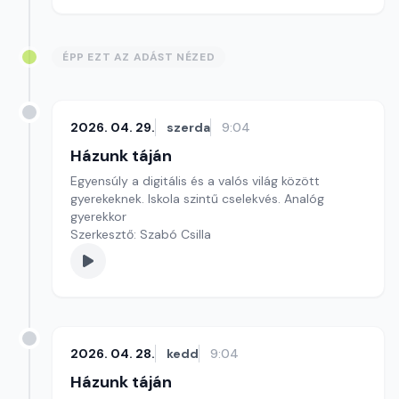
ÉPP EZT AZ ADÁST NÉZED
2026. 04. 29.
szerda
9:04
Házunk táján
Egyensúly a digitális és a valós világ között
gyerekeknek. Iskola szintű cselekvés. Analóg
gyerekkor
Szerkesztő: Szabó Csilla
2026. 04. 28.
kedd
9:04
Házunk táján