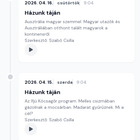
2026. 04. 16.
csütörtök
9:04
Házunk táján
Ausztrália magyar szemmel. Magyar utazók és
Ausztráliában otthont talált magyarok a
kontinensről.
Szerkesztő: Szabó Csilla
2026. 04. 15.
szerda
9:04
Házunk táján
Az Ifjú Kócsagőr program. Melles csizmában
gázolnak a mocsárban. Madarat gyűrűznek. Mi a
cél?
Szerkesztő: Szabó Csilla