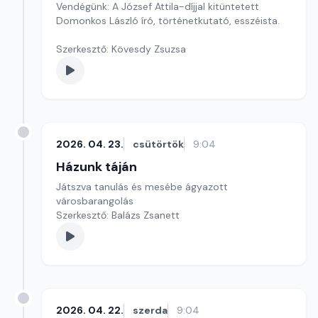
Vendégünk: A József Attila-díjjal kitüntetett
Domonkos László író, történetkutató, esszéista.
Szerkesztő: Kövesdy Zsuzsa
2026. 04. 23.
csütörtök
9:04
Házunk táján
Játszva tanulás és mesébe ágyazott
városbarangolás
Szerkesztő: Balázs Zsanett
2026. 04. 22.
szerda
9:04