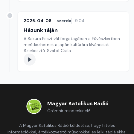
2026. 04. 08.
szerda
9:04
Házunk táján
A Sakura Fesztivál forgatagában a Fűvészkertben
merítkezhetnek a japán kultúrára kíváncsiak.
Szerkesztő: Szabó Csilla
Magyar Katolikus Rádió
Örömhír mindenkinek!
A Magyar Katolikus Rádió küldetése, hogy hiteles
információkkal, értékközvetítő műsorokkal és lelki táplálékkal