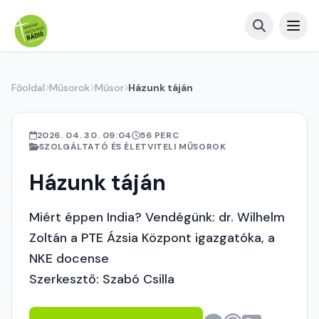
Főoldal
Műsorok
Műsor
Házunk táján
2026. 04. 30. 09:04
56 PERC
SZOLGÁLTATÓ ÉS ÉLETVITELI MŰSOROK
Házunk táján
Miért éppen India? Vendégünk: dr. Wilhelm
Zoltán a PTE Ázsia Központ igazgatóka, a
NKE docense
Szerkesztő: Szabó Csilla