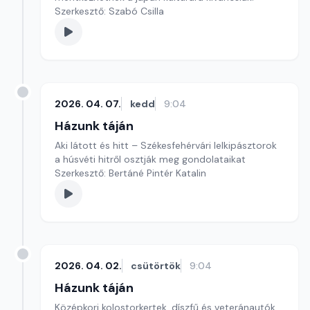
Szerkesztő: Szabó Csilla
2026. 04. 07.
kedd
9:04
Házunk táján
Aki látott és hitt – Székesfehérvári lelkipásztorok
a húsvéti hitről osztják meg gondolataikat
Szerkesztő: Bertáné Pintér Katalin
2026. 04. 02.
csütörtök
9:04
Házunk táján
Középkori kolostorkertek, díszfű és veteránautók.