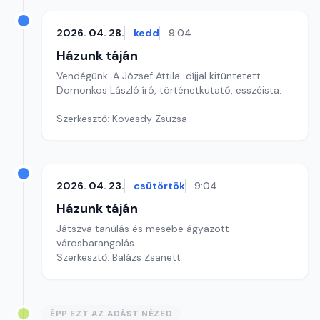
2026. 04. 28.
kedd
9:04
Házunk táján
Vendégünk: A József Attila-díjjal kitüntetett
Domonkos László író, történetkutató, esszéista.
Szerkesztő: Kövesdy Zsuzsa
2026. 04. 23.
csütörtök
9:04
Házunk táján
Játszva tanulás és mesébe ágyazott
városbarangolás
Szerkesztő: Balázs Zsanett
ÉPP EZT AZ ADÁST NÉZED