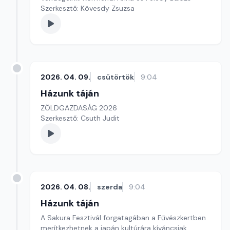
Szerkesztő: Kövesdy Zsuzsa
2026. 04. 09.
csütörtök
9:04
Házunk táján
ZÖLDGAZDASÁG 2026
Szerkesztő: Csuth Judit
2026. 04. 08.
szerda
9:04
Házunk táján
A Sakura Fesztivál forgatagában a Fűvészkertben
merítkezhetnek a japán kultúrára kíváncsiak.