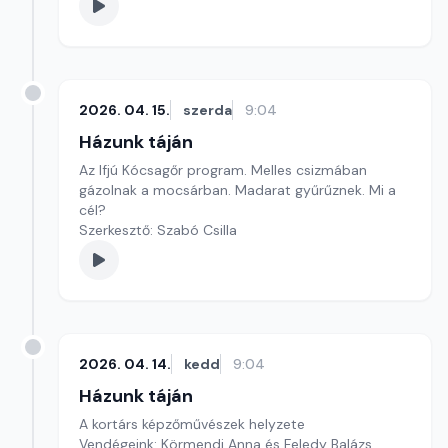
2026. 04. 15.
szerda
9:04
Házunk táján
Az Ifjú Kócsagőr program. Melles csizmában
gázolnak a mocsárban. Madarat gyűrűznek. Mi a
cél?
Szerkesztő: Szabó Csilla
2026. 04. 14.
kedd
9:04
Házunk táján
A kortárs képzőművészek helyzete
Vendégeink: Körmendi Anna és Feledy Balázs