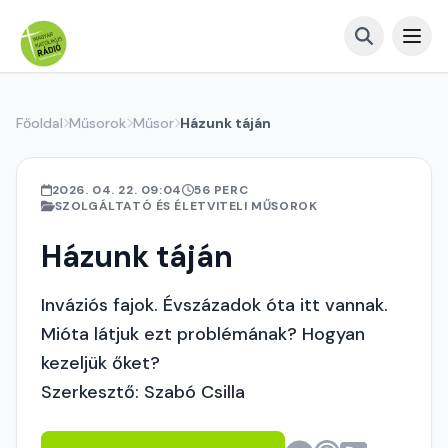
Főoldal
Műsorok
Műsor
Házunk táján
2026. 04. 22. 09:04
56 PERC
SZOLGÁLTATÓ ÉS ÉLETVITELI MŰSOROK
Házunk táján
Inváziós fajok. Évszázadok óta itt vannak.
Mióta látjuk ezt problémának? Hogyan
kezeljük őket?
Szerkesztő: Szabó Csilla