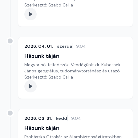
Szerkesztő: Szabó Csilla
2026. 04. 01.
szerda
9:04
Házunk táján
Magyar női felfedezők. Vendégünk: dr. Kubassek
János geográfus, tudománytörténész és utazó
Szerkesztő: Szabó Csilla
2026. 03. 31.
kedd
9:04
Házunk táján
Prohászka Ottokár az állambiztonsági iratokban -