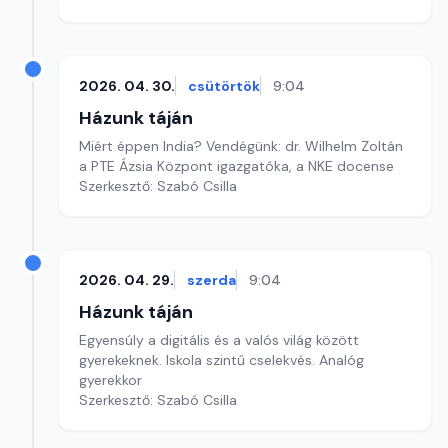
2026. 04. 30.
csütörtök
9:04
Házunk táján
Miért éppen India? Vendégünk: dr. Wilhelm Zoltán
a PTE Ázsia Központ igazgatóka, a NKE docense
Szerkesztő: Szabó Csilla
2026. 04. 29.
szerda
9:04
Házunk táján
Egyensúly a digitális és a valós világ között
gyerekeknek. Iskola szintű cselekvés. Analóg
gyerekkor
Szerkesztő: Szabó Csilla