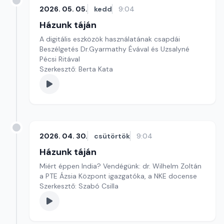
2026. 05. 05.
kedd
9:04
Házunk táján
A digitális eszközök használatának csapdái
Beszélgetés Dr.Gyarmathy Évával és Uzsalyné
Pécsi Ritával
Szerkesztő: Berta Kata
2026. 04. 30.
csütörtök
9:04
Házunk táján
Miért éppen India? Vendégünk: dr. Wilhelm Zoltán
a PTE Ázsia Központ igazgatóka, a NKE docense
Szerkesztő: Szabó Csilla