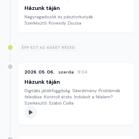
Házunk táján
Nagyragadozók és pásztorkutyák
Szerkesztő: Kövesdy Zsuzsa
ÉPP EZT AZ ADÁST NÉZED
2026. 05. 06.
szerda
9:04
Házunk táján
Digitális játékfüggőség. Sikerélmény. Problémák
feledése. Kontroll érzés. Indokolt a félelem?
Szerkesztő: Szabó Csilla