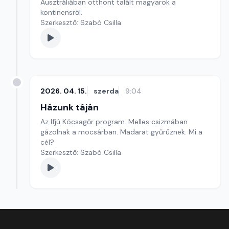
Ausztráliában otthont talált magyarok a
kontinensről.
Szerkesztő: Szabó Csilla
2026. 04. 15.
szerda
9:04
Házunk táján
Az Ifjú Kócsagőr program. Melles csizmában
gázolnak a mocsárban. Madarat gyűrűznek. Mi a
cél?
Szerkesztő: Szabó Csilla