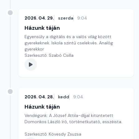
2026. 04. 29.
szerda
9:04
Házunk táján
Egyensúly a digitális és a valós világ között
gyerekeknek. Iskola szintű cselekvés. Analóg
gyerekkor
Szerkesztő: Szabó Csilla
2026. 04. 28.
kedd
9:04
Házunk táján
Vendégünk: A József Attila-díjjal kitüntetett
Domonkos László író, történetkutató, esszéista.
Szerkesztő: Kövesdy Zsuzsa