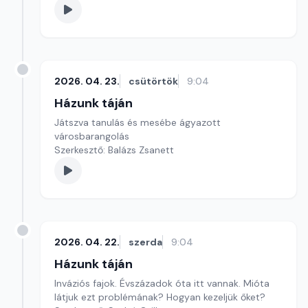
2026. 04. 23.
csütörtök
9:04
Házunk táján
Játszva tanulás és mesébe ágyazott
városbarangolás
Szerkesztő: Balázs Zsanett
2026. 04. 22.
szerda
9:04
Házunk táján
Inváziós fajok. Évszázadok óta itt vannak. Mióta
látjuk ezt problémának? Hogyan kezeljük őket?