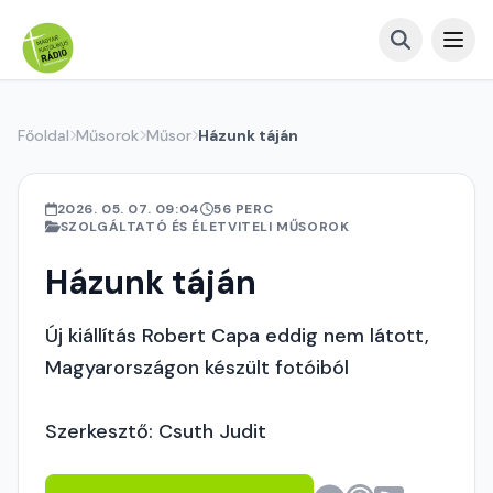
Főoldal
Műsorok
Műsor
Házunk táján
2026. 05. 07. 09:04
56 PERC
SZOLGÁLTATÓ ÉS ÉLETVITELI MŰSOROK
Házunk táján
Új kiállítás Robert Capa eddig nem látott,
Magyarországon készült fotóiból
Szerkesztő: Csuth Judit