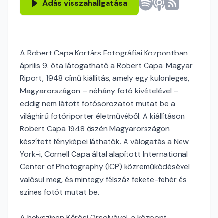
Adás visszahallgatása
A Robert Capa Kortárs Fotográfiai Központban
április 9. óta látogatható a Robert Capa: Magyar
Riport, 1948 című kiállítás, amely egy különleges,
Magyarországon – néhány fotó kivételével –
eddig nem látott fotósorozatot mutat be a
világhírű fotóriporter életművéből. A kiállításon
Robert Capa 1948 őszén Magyarországon
készített fényképei láthatók. A válogatás a New
York-i, Cornell Capa által alapított International
Center of Photography (ICP) közreműködésével
valósul meg, és mintegy félszáz fekete-fehér és
színes fotót mutat be.
A helyszínen Kőrösi Orsolyával, a központ