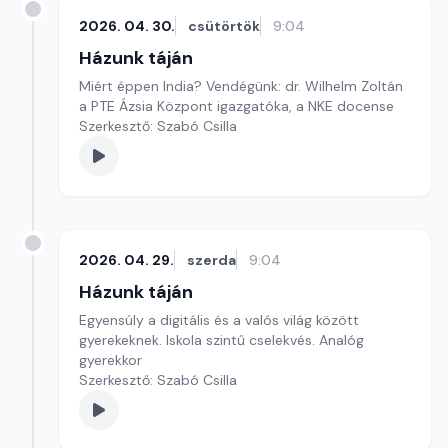
2026. 04. 30.
csütörtök
9:04
Házunk táján
Miért éppen India? Vendégünk: dr. Wilhelm Zoltán
a PTE Ázsia Központ igazgatóka, a NKE docense
Szerkesztő: Szabó Csilla
2026. 04. 29.
szerda
9:04
Házunk táján
Egyensúly a digitális és a valós világ között
gyerekeknek. Iskola szintű cselekvés. Analóg
gyerekkor
Szerkesztő: Szabó Csilla