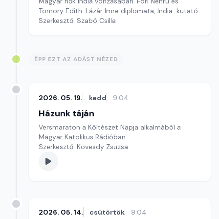
Magyar nők India vonzásában. Fori Néhrú és
Tömöry Edith. Lázár Imre diplomata, India-kutató
Szerkesztő: Szabó Csilla
ÉPP EZT AZ ADÁST NÉZED
2026. 05. 19.
kedd
9:04
Házunk táján
Versmaraton a Költészet Napja alkalmából a
Magyar Katolikus Rádióban
Szerkesztő: Kövesdy Zsuzsa
2026. 05. 14.
csütörtök
9:04