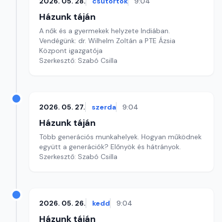
2026. 05. 28.
csütörtök
9:04
Házunk táján
A nők és a gyermekek helyzete Indiában.
Vendégünk: dr. Wilhelm Zoltán a PTE Ázsia
Központ igazgatója
Szerkesztő: Szabó Csilla
2026. 05. 27.
szerda
9:04
Házunk táján
Több generációs munkahelyek. Hogyan működnek
együtt a generációk? Előnyök és hátrányok.
Szerkesztő: Szabó Csilla
2026. 05. 26.
kedd
9:04
Házunk táján