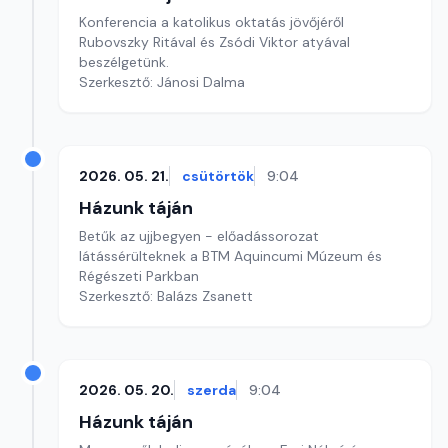
Konferencia a katolikus oktatás jövőjéről
Rubovszky Ritával és Zsódi Viktor atyával
beszélgetünk.
Szerkesztő: Jánosi Dalma
2026. 05. 21.
csütörtök
9:04
Házunk táján
Betűk az ujjbegyen - előadássorozat
látássérülteknek a BTM Aquincumi Múzeum és
Régészeti Parkban
Szerkesztő: Balázs Zsanett
2026. 05. 20.
szerda
9:04
Házunk táján