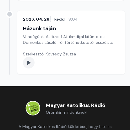
2026. 04. 28.
kedd
9:04
Házunk táján
Vendégünk: A József Attila-díjjal kitüntetett
Domonkos László író, történetkutató, esszéista.
Szerkesztő: Kövesdy Zsuzsa
Magyar Katolikus Rádió
Örömhír mindenkinek!
A Magyar Katolikus Rádió küldetése, hogy hiteles