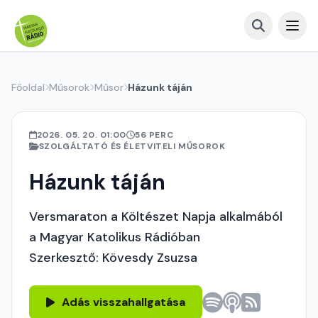
Főoldal
Műsorok
Műsor
Házunk táján
2026. 05. 20. 01:00
56 PERC
SZOLGÁLTATÓ ÉS ÉLETVITELI MŰSOROK
Házunk táján
Versmaraton a Költészet Napja alkalmából
a Magyar Katolikus Rádióban
Szerkesztő: Kövesdy Zsuzsa
Adás visszahallgatása